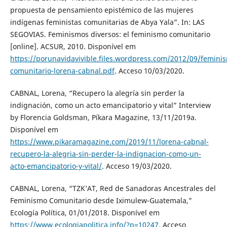
propuesta de pensamiento epistémico de las mujeres
indígenas feministas comunitarias de Abya Yala”. In: LAS
SEGOVIAS. Feminismos diversos: el feminismo comunitario
[online]. ACSUR, 2010. Disponível em
https://porunavidavivible.files.wordpress.com/2012/09/femini
comunitario-lorena-cabnal.pdf
. Acceso 10/03/2020.
CABNAL, Lorena, “Recupero la alegría sin perder la
indignación, como un acto emancipatorio y vital” Interview
by Florencia Goldsman, Píkara Magazine, 13/11/2019a.
Disponível em
https://www.pikaramagazine.com/2019/11/lorena-cabnal-
recupero-la-alegria-sin-perder-la-indignacion-como-un-
acto-emancipatorio-y-vital/
. Acceso 19/03/2020.
CABNAL, Lorena, “TZK’AT, Red de Sanadoras Ancestrales del
Feminismo Comunitario desde Iximulew-Guatemala,”
Ecología Política, 01/01/2018. Disponível em
https://www.ecologiapolitica.info/?p=10247
. Acceso