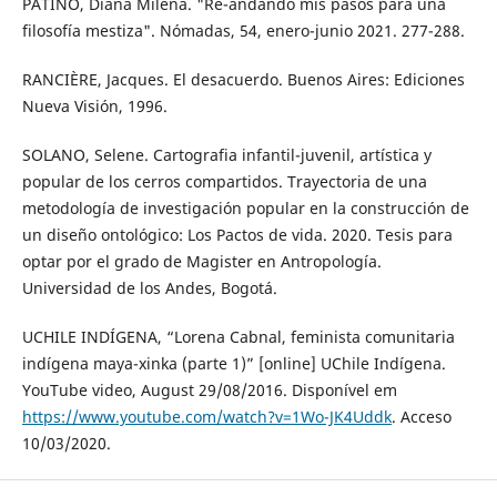
PATIÑO, Diana Milena. "Re-andando mis pasos para una
filosofía mestiza". Nómadas, 54, enero-junio 2021. 277-288.
RANCIÈRE, Jacques. El desacuerdo. Buenos Aires: Ediciones
Nueva Visión, 1996.
SOLANO, Selene. Cartografia infantil-juvenil, artística y
popular de los cerros compartidos. Trayectoria de una
metodología de investigación popular en la construcción de
un diseño ontológico: Los Pactos de vida. 2020. Tesis para
optar por el grado de Magister en Antropología.
Universidad de los Andes, Bogotá.
UCHILE INDÍGENA, “Lorena Cabnal, feminista comunitaria
indígena maya-xinka (parte 1)” [online] UChile Indígena.
YouTube video, August 29/08/2016. Disponível em
https://www.youtube.com/watch?v=1Wo-JK4Uddk
. Acceso
10/03/2020.