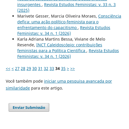
insurgentes
,
Revista Estudos Feministas: v. 33 n. 3
(2025)
Marivete Gesser, Marcia Oliveira Moraes,
Consciência
defiça: uma ação político-feminista para o
enfrentamento do capacitismo
,
Revista Estudos
Feministas: v. 34 n. 1 (2026)
Karla Adriana Martins Bessa, Viviane de Melo
Resende,
INCT Caleidoscópio: contribuições
feministas para a Política Científica
,
Revista Estudos
Feministas: v. 34 n. 1 (2026)
<<
<
27
28
29
30
31
32
33
34
35
>
>>
Você também pode
iniciar uma pesquisa avançada por
similaridade
para este artigo.
Enviar Submissão