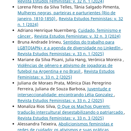
Revista Estudos Feministas: v. 32 n. 1 (2024)
Lorena Féres da Silva Telles, Tânia Salgado Pimenta,
Mulheres negras, parteiras e parturientes (Rio de
Janeiro, 1810-1850)
,
Revista Estudos Feministas: v. 32
n. 1 (2024)
Adriano Henrique Nuernberg,
Cuidado, feminismo e
câncer
,
Revista Estudos Feministas: v. 32 n. 3 (2024)
Bruna Andrade Irineu,
Sentidos do trabalho para
LGBTQIAPN+ e a agenda de diversidade no LinkedIn
,
Revista Estudos Feministas: v. 33 n. 1 (2025)
Mariane da Silva Pisani, Julia Hang, Verónica Moreira ,
Violências de gênero e ativismo de jogadoras de
futebol na Argentina e no Brasil
,
Revista Estudos
Feministas: v. 33 n. 2 (2025)
Juliana de Moraes Prata, Mônica Dias Peregrino
Ferreira, Juliana de Souza Barbosa,
Juventude e
interseccionalidade: encontrando Lélia Gonzalez
,
Revista Estudos Feministas: v. 33 n. 2 (2025)
Monaliza Rios Silva,
O Que os Machos Querem:
tradução intercultural desestabilizando o patriarcado
,
Revista Estudos Feministas: v. 33 n. 3 (2025)
Alessandra Teixeira,
Abolicionismos feministas e
redes de cuidado: os ativismos e suas práticas