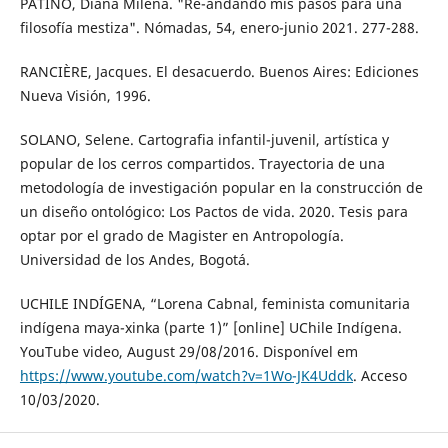
PATIÑO, Diana Milena. "Re-andando mis pasos para una
filosofía mestiza". Nómadas, 54, enero-junio 2021. 277-288.
RANCIÈRE, Jacques. El desacuerdo. Buenos Aires: Ediciones
Nueva Visión, 1996.
SOLANO, Selene. Cartografia infantil-juvenil, artística y
popular de los cerros compartidos. Trayectoria de una
metodología de investigación popular en la construcción de
un diseño ontológico: Los Pactos de vida. 2020. Tesis para
optar por el grado de Magister en Antropología.
Universidad de los Andes, Bogotá.
UCHILE INDÍGENA, “Lorena Cabnal, feminista comunitaria
indígena maya-xinka (parte 1)” [online] UChile Indígena.
YouTube video, August 29/08/2016. Disponível em
https://www.youtube.com/watch?v=1Wo-JK4Uddk
. Acceso
10/03/2020.