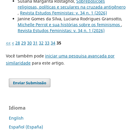
Susana Margarita Rostagnol,
Sobreposições
religiosas, políticas e seculares na cruzada antigênero
,
Revista Estudos Feministas: v. 34 n. 1 (2026)
Janine Gomes da Silva, Luciana Rodrigues Gransotto,
Michelle Perrot e sua histórias sobre os feminismos
,
Revista Estudos Feministas: v. 34 n. 1 (2026)
<<
<
28
29
30
31
32
33
34
35
Você também pode
iniciar uma pesquisa avançada por
similaridade
para este artigo.
Enviar Submissão
Idioma
English
Español (España)