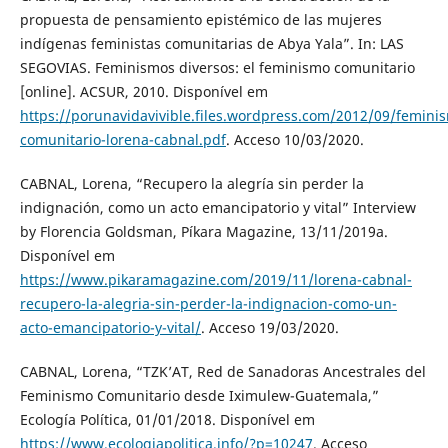
propuesta de pensamiento epistémico de las mujeres
indígenas feministas comunitarias de Abya Yala”. In: LAS
SEGOVIAS. Feminismos diversos: el feminismo comunitario
[online]. ACSUR, 2010. Disponível em
https://porunavidavivible.files.wordpress.com/2012/09/femini
comunitario-lorena-cabnal.pdf
. Acceso 10/03/2020.
CABNAL, Lorena, “Recupero la alegría sin perder la
indignación, como un acto emancipatorio y vital” Interview
by Florencia Goldsman, Píkara Magazine, 13/11/2019a.
Disponível em
https://www.pikaramagazine.com/2019/11/lorena-cabnal-
recupero-la-alegria-sin-perder-la-indignacion-como-un-
acto-emancipatorio-y-vital/
. Acceso 19/03/2020.
CABNAL, Lorena, “TZK’AT, Red de Sanadoras Ancestrales del
Feminismo Comunitario desde Iximulew-Guatemala,”
Ecología Política, 01/01/2018. Disponível em
https://www.ecologiapolitica.info/?p=10247
. Acceso