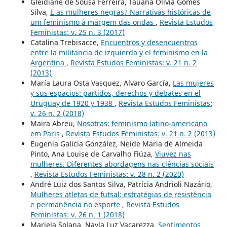
Gleidiane de Sousa Ferreira, Tauana Olivia Gomes
Silva,
E as mulheres negras? Narrativas históricas de
um feminismo à margem das ondas
,
Revista Estudos
Feministas: v. 25 n. 3 (2017)
Catalina Trebisacce,
Encuentros y desencuentros
entre la militancia de izquierda y el feminismo en la
Argentina
,
Revista Estudos Feministas: v. 21 n. 2
(2013)
María Laura Osta Vasquez, Alvaro García,
Las mujeres
y sus espacios: partidos, derechos y debates en el
Uruguay de 1920 y 1938
,
Revista Estudos Feministas:
v. 26 n. 2 (2018)
Maira Abreu,
Nosotras: feminismo latino-americano
em Paris
,
Revista Estudos Feministas: v. 21 n. 2 (2013)
Eugenia Galicia González, Neide Maria de Almeida
Pinto, Ana Louise de Carvalho Fiúza,
Viuvez nas
mulheres. Diferentes abordagens nas ciências sociais
,
Revista Estudos Feministas: v. 28 n. 2 (2020)
André Luiz dos Santos Silva, Patrícia Andrioli Nazário,
Mulheres atletas de futsal: estratégias de resistência
e permanência no esporte
,
Revista Estudos
Feministas: v. 26 n. 1 (2018)
Mariela Solana, Nayla Luz Vacarezza,
Sentimentos