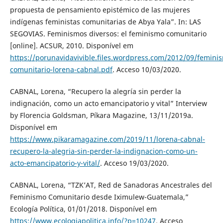
propuesta de pensamiento epistémico de las mujeres
indígenas feministas comunitarias de Abya Yala”. In: LAS
SEGOVIAS. Feminismos diversos: el feminismo comunitario
[online]. ACSUR, 2010. Disponível em
https://porunavidavivible.files.wordpress.com/2012/09/femini
comunitario-lorena-cabnal.pdf
. Acceso 10/03/2020.
CABNAL, Lorena, “Recupero la alegría sin perder la
indignación, como un acto emancipatorio y vital” Interview
by Florencia Goldsman, Píkara Magazine, 13/11/2019a.
Disponível em
https://www.pikaramagazine.com/2019/11/lorena-cabnal-
recupero-la-alegria-sin-perder-la-indignacion-como-un-
acto-emancipatorio-y-vital/
. Acceso 19/03/2020.
CABNAL, Lorena, “TZK’AT, Red de Sanadoras Ancestrales del
Feminismo Comunitario desde Iximulew-Guatemala,”
Ecología Política, 01/01/2018. Disponível em
https://www.ecologiapolitica.info/?p=10247
. Acceso