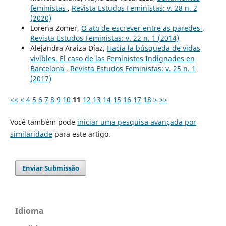
feministas
,
Revista Estudos Feministas: v. 28 n. 2
(2020)
Lorena Zomer,
O ato de escrever entre as paredes
,
Revista Estudos Feministas: v. 22 n. 1 (2014)
Alejandra Araiza Díaz,
Hacia la búsqueda de vidas
vivibles. El caso de las Feministes Indignades en
Barcelona
,
Revista Estudos Feministas: v. 25 n. 1
(2017)
<<
<
4
5
6
7
8
9
10
11
12
13
14
15
16
17
18
>
>>
Você também pode
iniciar uma pesquisa avançada por
similaridade
para este artigo.
Enviar Submissão
Idioma