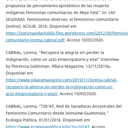
propuesta de pensamiento epistémico de las mujeres
indígenas feministas comunitarias de Abya Yala”. In: LAS
SEGOVIAS. Feminismos diversos: el feminismo comunitario
[online]. ACSUR, 2010. Disponível em
https://porunavidavivible.files.wordpress.com/2012/09/femini
comunitario-lorena-cabnal.pdf
. Acceso 10/03/2020.
CABNAL, Lorena, “Recupero la alegría sin perder la
indignación, como un acto emancipatorio y vital” Interview
by Florencia Goldsman, Píkara Magazine, 13/11/2019a.
Disponível em
https://www.pikaramagazine.com/2019/11/lorena-cabnal-
recupero-la-alegria-sin-perder-la-indignacion-como-un-
acto-emancipatorio-y-vital/
. Acceso 19/03/2020.
CABNAL, Lorena, “TZK’AT, Red de Sanadoras Ancestrales del
Feminismo Comunitario desde Iximulew-Guatemala,”
Ecología Política, 01/01/2018. Disponível em
https://www.ecologiapolitica.info/?p=10247
. Acceso