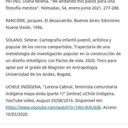
PATIÑO, Diana Milena. "Re-andando mis pasos para una
filosofía mestiza". Nómadas, 54, enero-junio 2021. 277-288.
RANCIÈRE, Jacques. El desacuerdo. Buenos Aires: Ediciones
Nueva Visión, 1996.
SOLANO, Selene. Cartografia infantil-juvenil, artística y
popular de los cerros compartidos. Trayectoria de una
metodología de investigación popular en la construcción de
un diseño ontológico: Los Pactos de vida. 2020. Tesis para
optar por el grado de Magister en Antropología.
Universidad de los Andes, Bogotá.
UCHILE INDÍGENA, “Lorena Cabnal, feminista comunitaria
indígena maya-xinka (parte 1)” [online] UChile Indígena.
YouTube video, August 29/08/2016. Disponível em
https://www.youtube.com/watch?v=1Wo-JK4Uddk
. Acceso
10/03/2020.