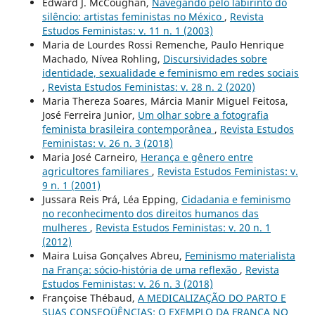
Edward J. McCoughan,
Navegando pelo labirinto do
silêncio: artistas feministas no México
,
Revista
Estudos Feministas: v. 11 n. 1 (2003)
Maria de Lourdes Rossi Remenche, Paulo Henrique
Machado, Nívea Rohling,
Discursividades sobre
identidade, sexualidade e feminismo em redes sociais
,
Revista Estudos Feministas: v. 28 n. 2 (2020)
Maria Thereza Soares, Márcia Manir Miguel Feitosa,
José Ferreira Junior,
Um olhar sobre a fotografia
feminista brasileira contemporânea
,
Revista Estudos
Feministas: v. 26 n. 3 (2018)
Maria José Carneiro,
Herança e gênero entre
agricultores familiares
,
Revista Estudos Feministas: v.
9 n. 1 (2001)
Jussara Reis Prá, Léa Epping,
Cidadania e feminismo
no reconhecimento dos direitos humanos das
mulheres
,
Revista Estudos Feministas: v. 20 n. 1
(2012)
Maira Luisa Gonçalves Abreu,
Feminismo materialista
na França: sócio-história de uma reflexão
,
Revista
Estudos Feministas: v. 26 n. 3 (2018)
Françoise Thébaud,
A MEDICALIZAÇÃO DO PARTO E
SUAS CONSEQÜÊNCIAS: O EXEMPLO DA FRANÇA NO