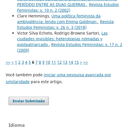
PERÍODO ENTRE AS DUAS GUERRAS
,
Revista Estudos
Feministas: v. 10 n. 2 (2002)
Clare Hemmings,
Uma política feminista da
ambivalência: lendo com Emma Goldman
,
Revista
Estudos Feministas: v. 26 n. 3 (2018)
Victor Silva Echeto, Rodrigo Browne Sartori,
Las
ciudades invisibles: heterotopías nómadas y
postpatriarcado
,
Revista Estudos Feministas: v. 17 n. 2
(2009)
<<
<
1
2
3
4
5
6
7
8
9
10
11
12
13
14
15
>
>>
Você também pode
iniciar uma pesquisa avançada por
similaridade
para este artigo.
Enviar Submissão
Idioma