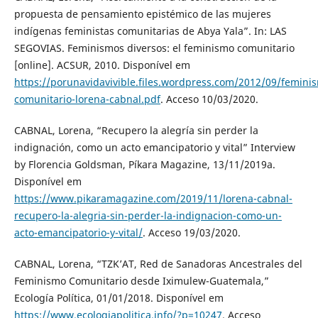
propuesta de pensamiento epistémico de las mujeres
indígenas feministas comunitarias de Abya Yala”. In: LAS
SEGOVIAS. Feminismos diversos: el feminismo comunitario
[online]. ACSUR, 2010. Disponível em
https://porunavidavivible.files.wordpress.com/2012/09/femini
comunitario-lorena-cabnal.pdf
. Acceso 10/03/2020.
CABNAL, Lorena, “Recupero la alegría sin perder la
indignación, como un acto emancipatorio y vital” Interview
by Florencia Goldsman, Píkara Magazine, 13/11/2019a.
Disponível em
https://www.pikaramagazine.com/2019/11/lorena-cabnal-
recupero-la-alegria-sin-perder-la-indignacion-como-un-
acto-emancipatorio-y-vital/
. Acceso 19/03/2020.
CABNAL, Lorena, “TZK’AT, Red de Sanadoras Ancestrales del
Feminismo Comunitario desde Iximulew-Guatemala,”
Ecología Política, 01/01/2018. Disponível em
https://www.ecologiapolitica.info/?p=10247
. Acceso