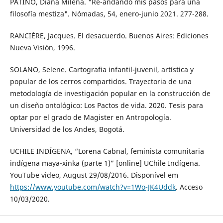
PATIÑO, Diana Milena. "Re-andando mis pasos para una
filosofía mestiza". Nómadas, 54, enero-junio 2021. 277-288.
RANCIÈRE, Jacques. El desacuerdo. Buenos Aires: Ediciones
Nueva Visión, 1996.
SOLANO, Selene. Cartografia infantil-juvenil, artística y
popular de los cerros compartidos. Trayectoria de una
metodología de investigación popular en la construcción de
un diseño ontológico: Los Pactos de vida. 2020. Tesis para
optar por el grado de Magister en Antropología.
Universidad de los Andes, Bogotá.
UCHILE INDÍGENA, “Lorena Cabnal, feminista comunitaria
indígena maya-xinka (parte 1)” [online] UChile Indígena.
YouTube video, August 29/08/2016. Disponível em
https://www.youtube.com/watch?v=1Wo-JK4Uddk
. Acceso
10/03/2020.