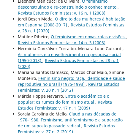
Eleonora Menicucci de Oliveira,
O feminismo
desconstruindo e re-construindo o conhecimento
,
Revista Estudos Feministas: v. 16 n. 1 (2008)
Jordi Bosch Meda,
O direito das mulheres à habitação
em Espanha (2008-2017)
,
Revista Estudos Feministas:
v. 28 n. 1 (2020)
Matilde Ribeiro,
O feminismo em novas rotas e visões
,
Revista Estudos Feministas: v. 14 n. 3 (2006)
Herminia Gonzálvez Torralbo, Menara Lube Guizardi,
As mulheres e o envelhecimento na pesquisa social
(1950-2018)
,
Revista Estudos Feministas: v. 28 n. 1
(2020)
Mariana Santos Damasco, Marcos Chor Maio, Simone
Monteiro,
Feminismo negro: raça, identidade e saúde
reprodutiva no Brasil (1975-1993)
,
Revista Estudos
Feministas: v. 20 n. 1 (2012)
Márcia Hoppe Navarro,
Entre o acadêmico e o
popular: os rumos do feminismo atual
,
Revista
Estudos Feministas: v. 17 n. 1 (2009)
Soraia Carolina de Mello,
Claudia nas décadas de
1970-1980. Feminismo, antifeminismo e a superação
de um suposto passado radical
,
Revista Estudos
Feministas: v. 27 n. 2 (2019)