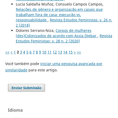
Lucía Saldaña Muñoz, Consuelo Campos Campos,
Relações de gênero e organização em casais que
trabalham fora de casa: execução vs.
responsabilidade
,
Revista Estudos Feministas: v. 26 n.
2 (2018)
Dolores Serrano-Niza,
Corpos de mulheres
(des)Colonizados de acordo com Assia Djebar
,
Revista
Estudos Feministas: v. 28 n. 2 (2020)
<<
<
1
2
3
4
5
6
7
8
9
10
11
12
13
14
15
>
>>
Você também pode
iniciar uma pesquisa avançada por
similaridade
para este artigo.
Enviar Submissão
Idioma