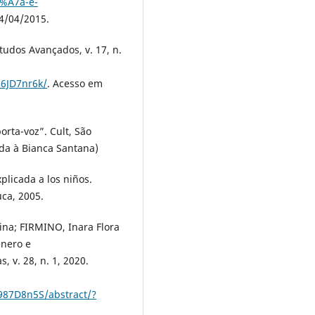
%A7a-e-
4/04/2015.
udos Avançados, v. 17, n.
86JD7nr6k/
. Acesso em
rta-voz”. Cult, São
dida à Bianca Santana)
licada a los niños.
ca, 2005.
tina; FIRMINO, Inara Flora
ênero e
, v. 28, n. 1, 2020.
987D8n5S/abstract/?