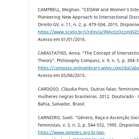
CAMPBELL, Meghan. “CEDAW and Women’s Interse
Pioneering New Approach to Intersectional Discr
Direito GV, v. 11, n. 2, p. 479-504, 2015. Disponí
https://www.scielo.br/j/rdgv/a/9MyzJzQzzmXV
Acesso em 01/01/2016.
CARASTATHIS, Anna. “The Concept of Intersection
Theory”. Philosophy Compass, v. 9, n. 5, p. 304-
https://compass.onlinelibrary.wiley.com/doi/a
Acesso em 05/06/2015.
CARDOSO, Cláudia Pons. Outras falas: feminism
mulheres negras brasileiras. 2012. Doutorado -
Bahia, Salvador, Brasil.
CARNEIRO, Sueli. “Gênero, Raça e Ascenção Soci
Feministas, v. 3, n. 2, p. 544-552, 1995. Disponív
https://www.geledes.org.br/wp-