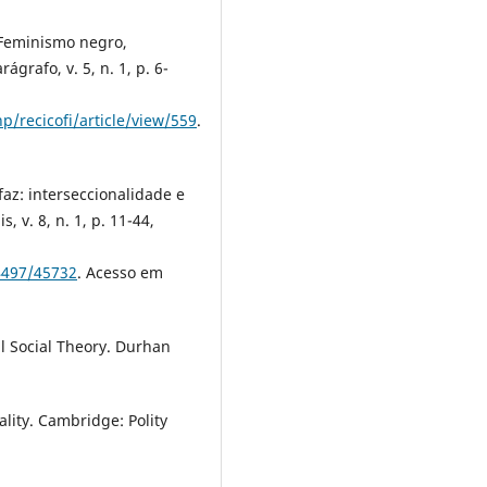
 Feminismo negro,
ágrafo, v. 5, n. 1, p. 6-
p/recicofi/article/view/559
.
faz: interseccionalidade e
, v. 8, n. 1, p. 11-44,
84497/45732
. Acesso em
cal Social Theory. Durhan
ality. Cambridge: Polity