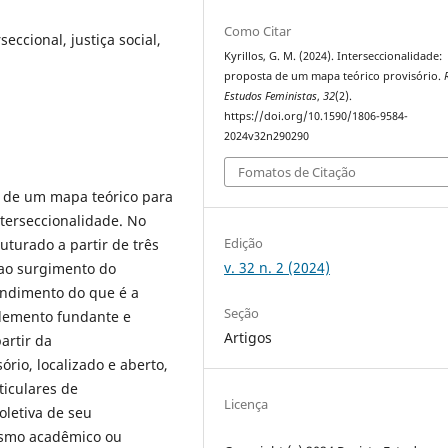
Como Citar
seccional, justiça social,
Kyrillos, G. M. (2024). Interseccionalidade:
proposta de um mapa teórico provisório.
Estudos Feministas
,
32
(2).
https://doi.org/10.1590/1806-9584-
2024v32n290290
Fomatos de Citação
o de um mapa teórico para
terseccionalidade. No
Edição
ruturado a partir de três
v. 32 n. 2 (2024)
 ao surgimento do
endimento do que é a
Seção
 elemento fundante e
Artigos
artir da
rio, localizado e aberto,
ticulares de
Licença
oletiva de seu
ismo acadêmico ou