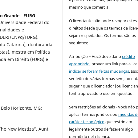
mesmo que comercial.
io Grande - FURG
O licenciante não pode revogar estes
 Universidade Federal do
direitos desde que os termos da licen
onalidades e
sejam respeitados. Os termos são os
INDERI/CNPq/FURG).
seguintes:
nta Catarina), doutoranda
otas), mestra em Política
Atribuição – Você deve dar o
crédito
ada em Direito (FURG) e
apropriado
, prover um link para a lic
indicar se foram feitas mudanças
. Is
ser feito de várias formas sem, no ent
sugerir que o licenciador (ou licencian
tenha aprovado o uso em questão.
Sem restrições adicionais - Você não 
 Belo Horizonte, MG:
aplicar termos jurídicos ou
medidas d
caráter tecnológico
que restrinjam
 The New Mestiza”. Aunt
legalmente outros de fazerem algo
permitido pela licença.