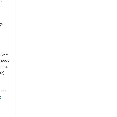
ça
ença e
so pode
anto,
te)
pode
e