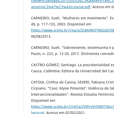
content/uploads/2015/05/G%C3%AAnero-ra%C3
ascen%C3%A7%C3%A3o-social.pdf
. Acesso em 0
CARNEIRO, Sueli. “Mulheres em movimento”. Est
49, p. 117-133, 2003. Disponível em
https://www.scielo.br/j/ea/a/Zs869RQTMGGDj5
08/08/2013.
CARNEIRO, Sueli. “Sobrevivente, testemunha e po
Paulo, n. 223, p. 12-20, 2017. (Entrevista conce
CASTRO-GÓMEZ, Santiago. La poscolonialidad exp
Cauca, Colômbia: Editora da Universidad del Cau
CATOIA, Cinthia de Cassia; SEVERI, Fabiana Cris
Cirpiano. “Caso ‘Alyne Pimentel’: Violência de G
Interseccionalidades”. Revista Estudos Feministas
Disponível em
https://www.scielo.br/j/ref/a/CNfnySYtXWTYbsc
lang=pt
. Acesso em 02/02/2021.