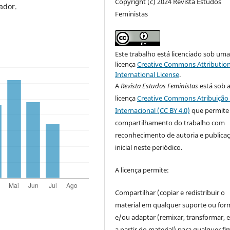
Copyright (c) 2024 Revista Estudos
ador.
Feministas
Este trabalho está licenciado sob um
licença
Creative Commons Attribution
International License
.
A
Revista Estudos Feministas
está sob 
licença
Creative Commons Atribuição 
Internacional (CC BY 4.0)
que permite
compartilhamento do trabalho com
reconhecimento de autoria e publica
inicial neste periódico.
A licença permite:
Compartilhar (copiar e redistribuir o
material em qualquer suporte ou for
e/ou adaptar (remixar, transformar, e 
a partir do material) para qualquer fi