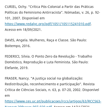
CURIEL, Ochy. “Crítica Pós-Colonial a Partir das Práticas
Políticas do Feminismo Antirracista”. Nómadas, v. 26, p. 92-
101, 2007. Disponível em
https://www.redalyc.org/pdf/1051/105115241010.pdf
.
Acesso em 18/09/2021.
DAVIS, Angela. Mulheres, Raça e Classe. São Paulo:
Boitempo, 2016.
FEDERICI, Silvia. O Ponto Zero da Revolução - Trabalho
Doméstico, Reprodução e Luta Feminista. São Paulo:
Elefante, 2019.
FRASER, Nancy. “A justiça social na globalização:
Redistribuição, reconhecimento e participação”. Revista
Crítica de Ciências Sociais, n. 63, p. 07-20, 2002. Disponível
em
https://www.ces.uc.pt/publicacoes/rccs/artigos/63/RCCS63-
Nancy%20Fraser-007-020.pdf
. Acesso em 14/11/2021.