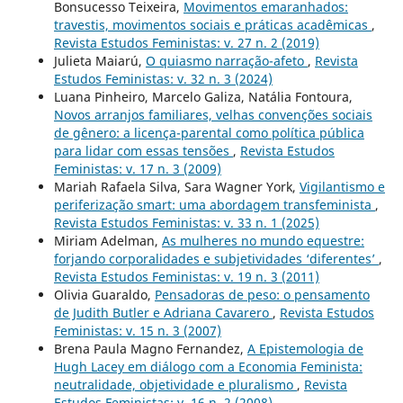
Bonsucesso Teixeira,
Movimentos emaranhados:
travestis, movimentos sociais e práticas acadêmicas
,
Revista Estudos Feministas: v. 27 n. 2 (2019)
Julieta Maiarú,
O quiasmo narração-afeto
,
Revista
Estudos Feministas: v. 32 n. 3 (2024)
Luana Pinheiro, Marcelo Galiza, Natália Fontoura,
Novos arranjos familiares, velhas convenções sociais
de gênero: a licença-parental como política pública
para lidar com essas tensões
,
Revista Estudos
Feministas: v. 17 n. 3 (2009)
Mariah Rafaela Silva, Sara Wagner York,
Vigilantismo e
periferização smart: uma abordagem transfeminista
,
Revista Estudos Feministas: v. 33 n. 1 (2025)
Miriam Adelman,
As mulheres no mundo equestre:
forjando corporalidades e subjetividades ‘diferentes’
,
Revista Estudos Feministas: v. 19 n. 3 (2011)
Olivia Guaraldo,
Pensadoras de peso: o pensamento
de Judith Butler e Adriana Cavarero
,
Revista Estudos
Feministas: v. 15 n. 3 (2007)
Brena Paula Magno Fernandez,
A Epistemologia de
Hugh Lacey em diálogo com a Economia Feminista:
neutralidade, objetividade e pluralismo
,
Revista
Estudos Feministas: v. 16 n. 2 (2008)