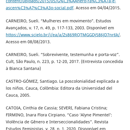
content/uploads/2015/05/G%C3%AAnero-ra%C3%A7a-e-
ascen%C3%A7%C3%A3o-social.pdf
. Acesso em 04/04/2015.
CARNEIRO, Sueli. “Mulheres em movimento”. Estudos
Avançados, v. 17, n. 49, p. 117-133, 2003. Disponível em
https://www.scielo.br/j/ea/a/Zs869RQTMGGDj586JD7nr6k/
.
Acesso em 08/08/2013.
CARNEIRO, Sueli. “Sobrevivente, testemunha e porta-voz”.
Cult, São Paulo, n. 223, p. 12-20, 2017. (Entrevista concedida
à Bianca Santana)
CASTRO-GÓMEZ, Santiago. La poscolonialidad explicada a
los niños. Cauca, Colômbia: Editora da Universidad del
Cauca, 2005.
CATOIA, Cinthia de Cassia; SEVERI, Fabiana Cristina;
FIRMINO, Inara Flora Cirpiano. “Caso ‘Alyne Pimentel’:
Violência de Gênero e Interseccionalidades”. Revista
Estudos Feministas, v. 28, n. 1, 2020. Disponível em