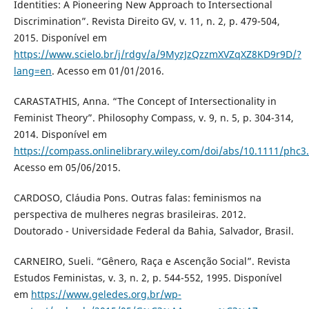
Identities: A Pioneering New Approach to Intersectional
Discrimination”. Revista Direito GV, v. 11, n. 2, p. 479-504,
2015. Disponível em
https://www.scielo.br/j/rdgv/a/9MyzJzQzzmXVZqXZ8KD9r9D/?
lang=en
. Acesso em 01/01/2016.
CARASTATHIS, Anna. “The Concept of Intersectionality in
Feminist Theory”. Philosophy Compass, v. 9, n. 5, p. 304-314,
2014. Disponível em
https://compass.onlinelibrary.wiley.com/doi/abs/10.1111/phc3
Acesso em 05/06/2015.
CARDOSO, Cláudia Pons. Outras falas: feminismos na
perspectiva de mulheres negras brasileiras. 2012.
Doutorado - Universidade Federal da Bahia, Salvador, Brasil.
CARNEIRO, Sueli. “Gênero, Raça e Ascenção Social”. Revista
Estudos Feministas, v. 3, n. 2, p. 544-552, 1995. Disponível
em
https://www.geledes.org.br/wp-