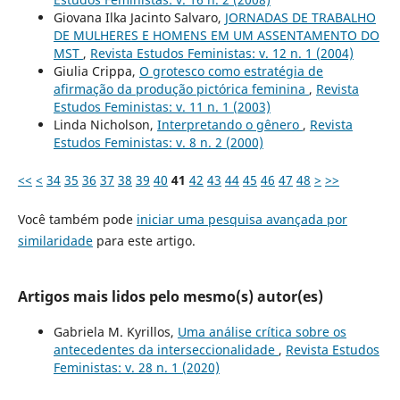
Giovana Ilka Jacinto Salvaro,
JORNADAS DE TRABALHO
DE MULHERES E HOMENS EM UM ASSENTAMENTO DO
MST
,
Revista Estudos Feministas: v. 12 n. 1 (2004)
Giulia Crippa,
O grotesco como estratégia de
afirmação da produção pictórica feminina
,
Revista
Estudos Feministas: v. 11 n. 1 (2003)
Linda Nicholson,
Interpretando o gênero
,
Revista
Estudos Feministas: v. 8 n. 2 (2000)
<<
<
34
35
36
37
38
39
40
41
42
43
44
45
46
47
48
>
>>
Você também pode
iniciar uma pesquisa avançada por
similaridade
para este artigo.
Artigos mais lidos pelo mesmo(s) autor(es)
Gabriela M. Kyrillos,
Uma análise crítica sobre os
antecedentes da interseccionalidade
,
Revista Estudos
Feministas: v. 28 n. 1 (2020)