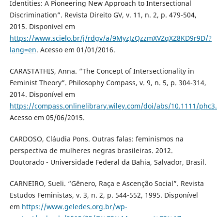
Identities: A Pioneering New Approach to Intersectional
Discrimination”. Revista Direito GV, v. 11, n. 2, p. 479-504,
2015. Disponível em
https://www.scielo.br/j/rdgv/a/9MyzJzQzzmXVZqXZ8KD9r9D/?
lang=en
. Acesso em 01/01/2016.
CARASTATHIS, Anna. “The Concept of Intersectionality in
Feminist Theory”. Philosophy Compass, v. 9, n. 5, p. 304-314,
2014. Disponível em
https://compass.onlinelibrary.wiley.com/doi/abs/10.1111/phc3
Acesso em 05/06/2015.
CARDOSO, Cláudia Pons. Outras falas: feminismos na
perspectiva de mulheres negras brasileiras. 2012.
Doutorado - Universidade Federal da Bahia, Salvador, Brasil.
CARNEIRO, Sueli. “Gênero, Raça e Ascenção Social”. Revista
Estudos Feministas, v. 3, n. 2, p. 544-552, 1995. Disponível
em
https://www.geledes.org.br/wp-