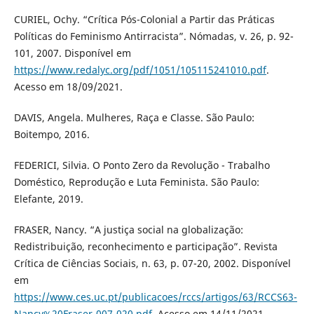
CURIEL, Ochy. “Crítica Pós-Colonial a Partir das Práticas
Políticas do Feminismo Antirracista”. Nómadas, v. 26, p. 92-
101, 2007. Disponível em
https://www.redalyc.org/pdf/1051/105115241010.pdf
.
Acesso em 18/09/2021.
DAVIS, Angela. Mulheres, Raça e Classe. São Paulo:
Boitempo, 2016.
FEDERICI, Silvia. O Ponto Zero da Revolução - Trabalho
Doméstico, Reprodução e Luta Feminista. São Paulo:
Elefante, 2019.
FRASER, Nancy. “A justiça social na globalização:
Redistribuição, reconhecimento e participação”. Revista
Crítica de Ciências Sociais, n. 63, p. 07-20, 2002. Disponível
em
https://www.ces.uc.pt/publicacoes/rccs/artigos/63/RCCS63-
Nancy%20Fraser-007-020.pdf
. Acesso em 14/11/2021.