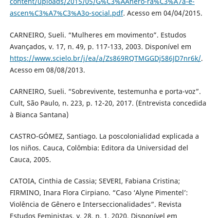
content/uploads/2015/05/G%C3%AAnero-ra%C3%A7a-e-
ascen%C3%A7%C3%A3o-social.pdf
. Acesso em 04/04/2015.
CARNEIRO, Sueli. “Mulheres em movimento”. Estudos
Avançados, v. 17, n. 49, p. 117-133, 2003. Disponível em
https://www.scielo.br/j/ea/a/Zs869RQTMGGDj586JD7nr6k/
.
Acesso em 08/08/2013.
CARNEIRO, Sueli. “Sobrevivente, testemunha e porta-voz”.
Cult, São Paulo, n. 223, p. 12-20, 2017. (Entrevista concedida
à Bianca Santana)
CASTRO-GÓMEZ, Santiago. La poscolonialidad explicada a
los niños. Cauca, Colômbia: Editora da Universidad del
Cauca, 2005.
CATOIA, Cinthia de Cassia; SEVERI, Fabiana Cristina;
FIRMINO, Inara Flora Cirpiano. “Caso ‘Alyne Pimentel’:
Violência de Gênero e Interseccionalidades”. Revista
Estudos Feministas, v. 28, n. 1, 2020. Disponível em