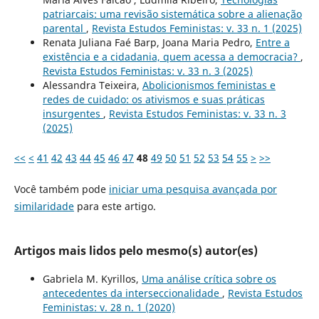
patriarcais: uma revisão sistemática sobre a alienação
parental
,
Revista Estudos Feministas: v. 33 n. 1 (2025)
Renata Juliana Faé Barp, Joana Maria Pedro,
Entre a
existência e a cidadania, quem acessa a democracia?
,
Revista Estudos Feministas: v. 33 n. 3 (2025)
Alessandra Teixeira,
Abolicionismos feministas e
redes de cuidado: os ativismos e suas práticas
insurgentes
,
Revista Estudos Feministas: v. 33 n. 3
(2025)
<<
<
41
42
43
44
45
46
47
48
49
50
51
52
53
54
55
>
>>
Você também pode
iniciar uma pesquisa avançada por
similaridade
para este artigo.
Artigos mais lidos pelo mesmo(s) autor(es)
Gabriela M. Kyrillos,
Uma análise crítica sobre os
antecedentes da interseccionalidade
,
Revista Estudos
Feministas: v. 28 n. 1 (2020)