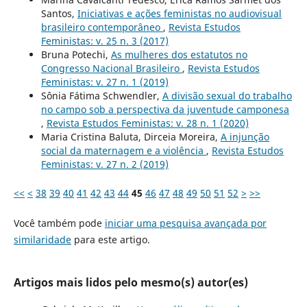
Santos,
Iniciativas e ações feministas no audiovisual
brasileiro contemporâneo
,
Revista Estudos
Feministas: v. 25 n. 3 (2017)
Bruna Potechi,
As mulheres dos estatutos no
Congresso Nacional Brasileiro
,
Revista Estudos
Feministas: v. 27 n. 1 (2019)
Sônia Fátima Schwendler,
A divisão sexual do trabalho
no campo sob a perspectiva da juventude camponesa
,
Revista Estudos Feministas: v. 28 n. 1 (2020)
Maria Cristina Baluta, Dirceia Moreira,
A injunção
social da maternagem e a violência
,
Revista Estudos
Feministas: v. 27 n. 2 (2019)
<<
<
38
39
40
41
42
43
44
45
46
47
48
49
50
51
52
>
>>
Você também pode
iniciar uma pesquisa avançada por
similaridade
para este artigo.
Artigos mais lidos pelo mesmo(s) autor(es)