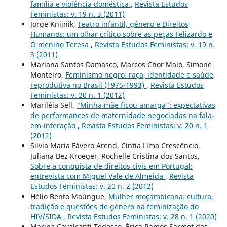
família e violência doméstica
,
Revista Estudos
Feministas: v. 19 n. 3 (2011)
Jorge Knijnik,
Teatro infantil, gênero e Direitos
Humanos: um olhar crítico sobre as peças Felizardo e
O menino Teresa
,
Revista Estudos Feministas: v. 19 n.
3 (2011)
Mariana Santos Damasco, Marcos Chor Maio, Simone
Monteiro,
Feminismo negro: raça, identidade e saúde
reprodutiva no Brasil (1975-1993)
,
Revista Estudos
Feministas: v. 20 n. 1 (2012)
Mariléia Sell,
“Minha mãe ficou amarga”: expectativas
de performances de maternidade negociadas na fala-
em-interação
,
Revista Estudos Feministas: v. 20 n. 1
(2012)
Silvia Maria Fávero Arend, Cintia Lima Crescêncio,
Juliana Bez Kroeger, Rochelle Cristina dos Santos,
Sobre a conquista de direitos civis em Portugal:
entrevista com Miguel Vale de Almeida
,
Revista
Estudos Feministas: v. 20 n. 2 (2012)
Hélio Bento Maúngue,
Mulher moçambicana: cultura,
tradição e questões de género na feminização do
HIV/SIDA
,
Revista Estudos Feministas: v. 28 n. 1 (2020)
Marina Cavalcanti Tedesco, Érica Ramos Sarmet dos