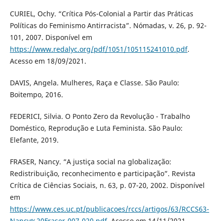
CURIEL, Ochy. “Crítica Pós-Colonial a Partir das Práticas
Políticas do Feminismo Antirracista”. Nómadas, v. 26, p. 92-
101, 2007. Disponível em
https://www.redalyc.org/pdf/1051/105115241010.pdf
.
Acesso em 18/09/2021.
DAVIS, Angela. Mulheres, Raça e Classe. São Paulo:
Boitempo, 2016.
FEDERICI, Silvia. O Ponto Zero da Revolução - Trabalho
Doméstico, Reprodução e Luta Feminista. São Paulo:
Elefante, 2019.
FRASER, Nancy. “A justiça social na globalização:
Redistribuição, reconhecimento e participação”. Revista
Crítica de Ciências Sociais, n. 63, p. 07-20, 2002. Disponível
em
https://www.ces.uc.pt/publicacoes/rccs/artigos/63/RCCS63-
Nancy%20Fraser-007-020.pdf
. Acesso em 14/11/2021.