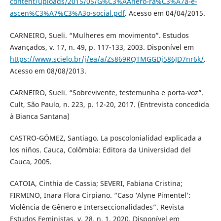
content/uploads/2015/05/G%C3%AAnero-ra%C3%A7a-e-
ascen%C3%A7%C3%A3o-social.pdf
. Acesso em 04/04/2015.
CARNEIRO, Sueli. “Mulheres em movimento”. Estudos
Avançados, v. 17, n. 49, p. 117-133, 2003. Disponível em
https://www.scielo.br/j/ea/a/Zs869RQTMGGDj586JD7nr6k/
.
Acesso em 08/08/2013.
CARNEIRO, Sueli. “Sobrevivente, testemunha e porta-voz”.
Cult, São Paulo, n. 223, p. 12-20, 2017. (Entrevista concedida
à Bianca Santana)
CASTRO-GÓMEZ, Santiago. La poscolonialidad explicada a
los niños. Cauca, Colômbia: Editora da Universidad del
Cauca, 2005.
CATOIA, Cinthia de Cassia; SEVERI, Fabiana Cristina;
FIRMINO, Inara Flora Cirpiano. “Caso ‘Alyne Pimentel’:
Violência de Gênero e Interseccionalidades”. Revista
Estudos Feministas, v. 28, n. 1, 2020. Disponível em