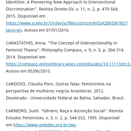
Identities: A Pioneering New Approach to Intersectional
Discrimination”. Revista Direito GV, v. 11, n. 2, p. 479-504,
2015. Disponível em
https://www.scielo.br/j/rdgv/a/9MyzJzQzzmXVZqXZ8KD9r9D/?
lang=en
. Acesso em 01/01/2016.
CARASTATHIS, Anna. “The Concept of Intersectionality in
Feminist Theory”. Philosophy Compass, v. 9, n. 5, p. 304-314,
2014. Disponível em
https://compass.onlinelibrary.wiley.com/doi/abs/10.1111/phc3
Acesso em 05/06/2015.
CARDOSO, Cláudia Pons. Outras falas: feminismos na
perspectiva de mulheres negras brasileiras. 2012.
Doutorado - Universidade Federal da Bahia, Salvador, Brasil.
CARNEIRO, Sueli. “Gênero, Raça e Ascenção Social”. Revista
Estudos Feministas, v. 3, n. 2, p. 544-552, 1995. Disponível
em
https://www.geledes.org.br/wp-