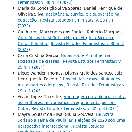
Feministas: v. 30 n. 2 (2022)
Maria da Conceição Silva Soares, Daniel Henrique de
Oliveira Silva,
Resistência, currículo e subversão na
educação
,
Revista Estudos Feministas: v. 33 n. 1
(2025)
Guilherme Marcondes dos Santos, Roberto Marques,
Gramáticas do Atlântico Negro: Virgínia Bicudo e
Grada Kilomba
,
Revista Estudos Feministas: v. 30 n. 2
(2022)
Carla Cristina Garcia,
Notas sobre A mulher na
sociedade de classes
,
Revista Estudos Feministas: v.
29 n. 1 (2021)
Diego Wander Thomaz, Dionys Melo dos Santos, Luiz
Henrique de Toledo,
Ethos militar e masculinidades
nos esportes olímpicos
,
Revista Estudos Feministas: v.
29 n. 2 (2021)
Vivian López González,
Abordagem da violência contra
as mulheres: mecanismos e regulamentações em
Cuba
,
Revista Estudos Feministas: v. 32 n. 3 (2024)
Mayra Goulart da Silva, Giulia Gouveia,
De Alzira
Soriano a Tainá de Paula: as eleições de 2020 sob uma
perspectiva interseccional
,
Revista Estudos
Feministas: v. 32 n. 2 (2024)