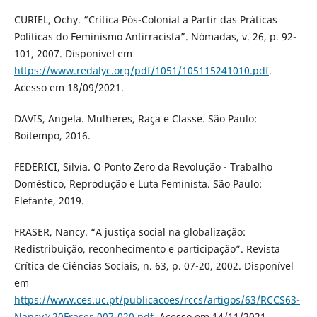
CURIEL, Ochy. “Crítica Pós-Colonial a Partir das Práticas
Políticas do Feminismo Antirracista”. Nómadas, v. 26, p. 92-
101, 2007. Disponível em
https://www.redalyc.org/pdf/1051/105115241010.pdf
.
Acesso em 18/09/2021.
DAVIS, Angela. Mulheres, Raça e Classe. São Paulo:
Boitempo, 2016.
FEDERICI, Silvia. O Ponto Zero da Revolução - Trabalho
Doméstico, Reprodução e Luta Feminista. São Paulo:
Elefante, 2019.
FRASER, Nancy. “A justiça social na globalização:
Redistribuição, reconhecimento e participação”. Revista
Crítica de Ciências Sociais, n. 63, p. 07-20, 2002. Disponível
em
https://www.ces.uc.pt/publicacoes/rccs/artigos/63/RCCS63-
Nancy%20Fraser-007-020.pdf
. Acesso em 14/11/2021.