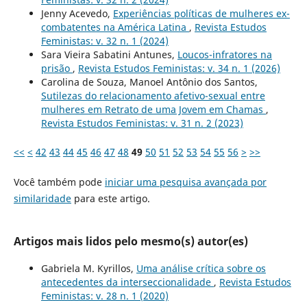
Jenny Acevedo,
Experiências políticas de mulheres ex-
combatentes na América Latina
,
Revista Estudos
Feministas: v. 32 n. 1 (2024)
Sara Vieira Sabatini Antunes,
Loucos-infratores na
prisão
,
Revista Estudos Feministas: v. 34 n. 1 (2026)
Carolina de Souza, Manoel Antônio dos Santos,
Sutilezas do relacionamento afetivo-sexual entre
mulheres em Retrato de uma Jovem em Chamas
,
Revista Estudos Feministas: v. 31 n. 2 (2023)
<<
<
42
43
44
45
46
47
48
49
50
51
52
53
54
55
56
>
>>
Você também pode
iniciar uma pesquisa avançada por
similaridade
para este artigo.
Artigos mais lidos pelo mesmo(s) autor(es)
Gabriela M. Kyrillos,
Uma análise crítica sobre os
antecedentes da interseccionalidade
,
Revista Estudos
Feministas: v. 28 n. 1 (2020)