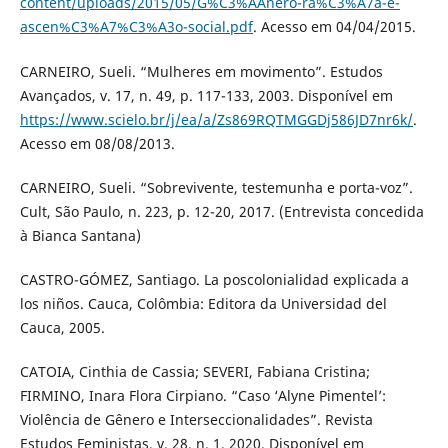
content/uploads/2015/05/G%C3%AAnero-ra%C3%A7a-e-
ascen%C3%A7%C3%A3o-social.pdf
. Acesso em 04/04/2015.
CARNEIRO, Sueli. “Mulheres em movimento”. Estudos
Avançados, v. 17, n. 49, p. 117-133, 2003. Disponível em
https://www.scielo.br/j/ea/a/Zs869RQTMGGDj586JD7nr6k/
.
Acesso em 08/08/2013.
CARNEIRO, Sueli. “Sobrevivente, testemunha e porta-voz”.
Cult, São Paulo, n. 223, p. 12-20, 2017. (Entrevista concedida
à Bianca Santana)
CASTRO-GÓMEZ, Santiago. La poscolonialidad explicada a
los niños. Cauca, Colômbia: Editora da Universidad del
Cauca, 2005.
CATOIA, Cinthia de Cassia; SEVERI, Fabiana Cristina;
FIRMINO, Inara Flora Cirpiano. “Caso ‘Alyne Pimentel’:
Violência de Gênero e Interseccionalidades”. Revista
Estudos Feministas, v. 28, n. 1, 2020. Disponível em