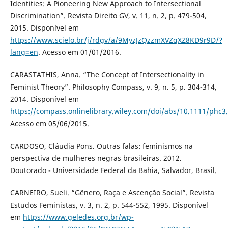
Identities: A Pioneering New Approach to Intersectional
Discrimination”. Revista Direito GV, v. 11, n. 2, p. 479-504,
2015. Disponível em
https://www.scielo.br/j/rdgv/a/9MyzJzQzzmXVZqXZ8KD9r9D/?
lang=en
. Acesso em 01/01/2016.
CARASTATHIS, Anna. “The Concept of Intersectionality in
Feminist Theory”. Philosophy Compass, v. 9, n. 5, p. 304-314,
2014. Disponível em
https://compass.onlinelibrary.wiley.com/doi/abs/10.1111/phc3
Acesso em 05/06/2015.
CARDOSO, Cláudia Pons. Outras falas: feminismos na
perspectiva de mulheres negras brasileiras. 2012.
Doutorado - Universidade Federal da Bahia, Salvador, Brasil.
CARNEIRO, Sueli. “Gênero, Raça e Ascenção Social”. Revista
Estudos Feministas, v. 3, n. 2, p. 544-552, 1995. Disponível
em
https://www.geledes.org.br/wp-