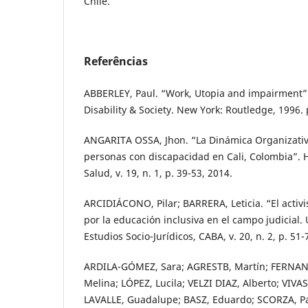
Chile.
Referências
ABBERLEY, Paul. “Work, Utopia and impairment”.
Disability & Society. New York: Routledge, 1996. 
ANGARITA OSSA, Jhon. “La Dinámica Organizativa:
personas con discapacidad en Cali, Colombia”. H
Salud, v. 19, n. 1, p. 39-53, 2014.
ARCIDIÁCONO, Pilar; BARRERA, Leticia. “El activi
por la educación inclusiva en el campo judicial.
Estudios Socio-Jurídicos, CABA, v. 20, n. 2, p. 51-
ARDILA-GÓMEZ, Sara; AGRESTB, Martín; FERNAN
Melina; LÓPEZ, Lucila; VELZI DIAZ, Alberto; VIVAS
LAVALLE, Guadalupe; BASZ, Eduardo; SCORZA, Pa