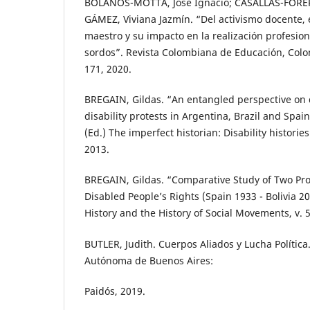
BOLAÑOS-MOTTA, José Ignacio; CASALLAS-FORER
GÁMEZ, Viviana Jazmín. “Del activismo docente, 
maestro y su impacto en la realización profesio
sordos”. Revista Colombiana de Educación, Colomb
171, 2020.
BREGAIN, Gildas. “An entangled perspective on di
disability protests in Argentina, Brazil and Spai
(Ed.) The imperfect historian: Disability historie
2013.
BREGAIN, Gildas. “Comparative Study of Two Pro
Disabled People’s Rights (Spain 1933 - Bolivia 20
History and the History of Social Movements, v. 5
BUTLER, Judith. Cuerpos Aliados y Lucha Política
Autónoma de Buenos Aires:
Paidós, 2019.