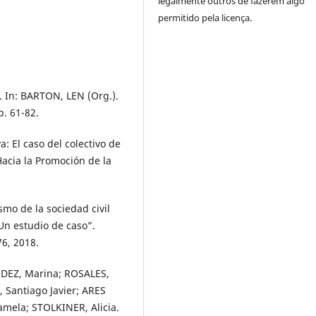
legalmente outros de fazerem algo
permitido pela licença.
 In: BARTON, LEN (Org.).
p. 61-82.
 El caso del colectivo de
acia la Promoción de la
smo de la sociedad civil
 Un estudio de caso”.
76, 2018.
DEZ, Marina; ROSALES,
, Santiago Javier; ARES
mela; STOLKINER, Alicia.