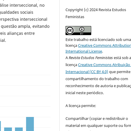
ise interseccional, no
Copyright (c) 2024 Revista Estudos
gualdades sociais
Feministas
rspectiva interseccional
 questão ampla, evitando
eis alianças entre
Este trabalho está licenciado sob um
ial.
licença
Creative Commons Attribution
International License
.
A
Revista Estudos Feministas
está sob 
licença
Creative Commons Atribuição 
Internacional (CC BY 4.0)
que permite
compartilhamento do trabalho com
reconhecimento de autoria e publica
inicial neste periódico.
A licença permite:
Compartilhar (copiar e redistribuir o
material em qualquer suporte ou for