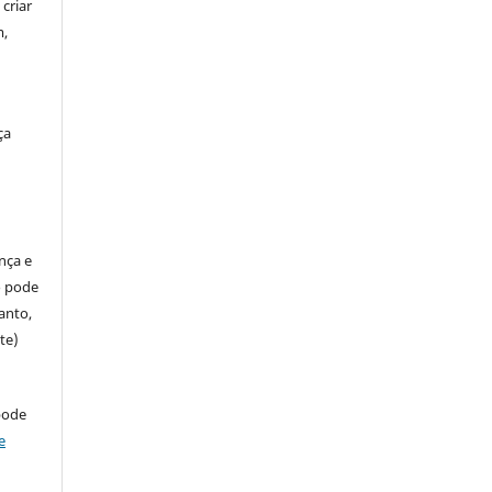
criar
m,
ça
ença e
so pode
anto,
te)
pode
e