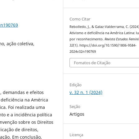
Como Citar
2n190769
Rebolledo, J., & Galaz-Valderrama, C. (2024)
Ativismo e deficiência na América Latina: lu
por reconhecimento.
Revista Estudos Femini
o, ação coletiva,
32
(1). https://doi.org/10.1590/1806-9584-
2024v32n190769
Fomatos de Citação
Edição
v. 32 n. 1 (2024)
, demandas e efeitos
 deficiência na América
Seção
ica. Foi realizada uma
Artigos
to e a incidência política
nvenção sobre os Direitos
icação de direitos,
Licença
ação. Em conclusão,