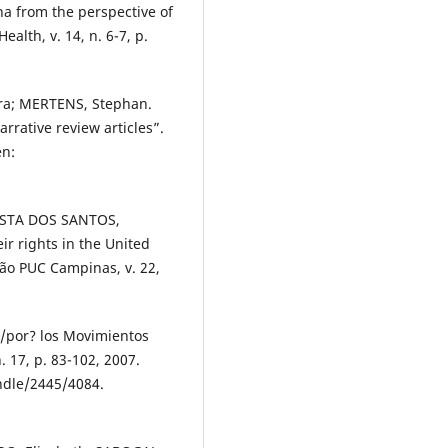
a from the perspective of
ealth, v. 14, n. 6-7, p.
a; MERTENS, Stephan.
rrative review articles”.
en:
OSTA DOS SANTOS,
eir rights in the United
ção PUC Campinas, v. 22,
n/por? los Movimientos
. 17, p. 83-102, 2007.
dle/2445/4084.