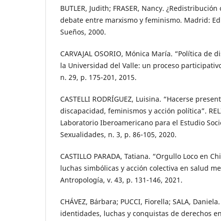
BUTLER, Judith; FRASER, Nancy. ¿Redistribución
debate entre marxismo y feminismo. Madrid: Edit
Sueños, 2000.
CARVAJAL OSORIO, Mónica María. “Política de di
la Universidad del Valle: un proceso participati
n. 29, p. 175-201, 2015.
CASTELLI RODRÍGUEZ, Luisina. “Hacerse present
discapacidad, feminismos y acción política”. REL
Laboratorio Iberoamericano para el Estudio Socio
Sexualidades, n. 3, p. 86-105, 2020.
CASTILLO PARADA, Tatiana. “Orgullo Loco en Chil
luchas simbólicas y acción colectiva en salud me
Antropología, v. 43, p. 131-146, 2021.
CHÁVEZ, Bárbara; PUCCI, Fiorella; SALA, Daniela.
identidades, luchas y conquistas de derechos en