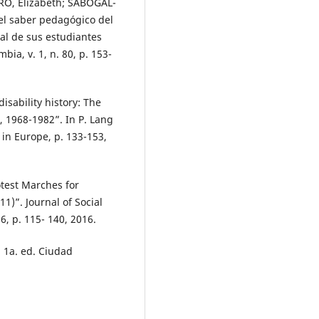
O, Elizabeth; SABOGAL-
el saber pedagógico del
nal de sus estudiantes
ia, v. 1, n. 80, p. 153-
sability history: The
n, 1968-1982”. In P. Lang
s in Europe, p. 133-153,
test Marches for
11)”. Journal of Social
6, p. 115- 140, 2016.
. 1a. ed. Ciudad