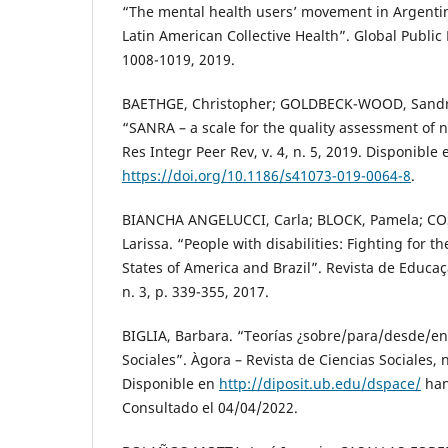
“The mental health users’ movement in Argentin
Latin American Collective Health”. Global Public H
1008-1019, 2019.
BAETHGE, Christopher; GOLDBECK-WOOD, Sandr
“SANRA – a scale for the quality assessment of na
Res Integr Peer Rev, v. 4, n. 5, 2019. Disponible 
https://doi.org/10.1186/s41073-019-0064-8
.
BIANCHA ANGELUCCI, Carla; BLOCK, Pamela; C
Larissa. “People with disabilities: Fighting for th
States of America and Brazil”. Revista de Educa
n. 3, p. 339-355, 2017.
BIGLIA, Barbara. “Teorías ¿sobre/para/desde/e
Sociales”. Àgora – Revista de Ciencias Sociales, n
Disponible en
http://diposit.ub.edu/dspace/
han
Consultado el 04/04/2022.