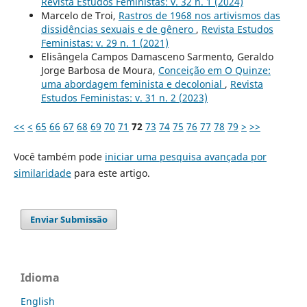
Revista Estudos Feministas: v. 32 n. 1 (2024)
Marcelo de Troi,
Rastros de 1968 nos artivismos das
dissidências sexuais e de gênero
,
Revista Estudos
Feministas: v. 29 n. 1 (2021)
Elisângela Campos Damasceno Sarmento, Geraldo
Jorge Barbosa de Moura,
Conceição em O Quinze:
uma abordagem feminista e decolonial
,
Revista
Estudos Feministas: v. 31 n. 2 (2023)
<<
<
65
66
67
68
69
70
71
72
73
74
75
76
77
78
79
>
>>
Você também pode
iniciar uma pesquisa avançada por
similaridade
para este artigo.
Enviar Submissão
Idioma
English