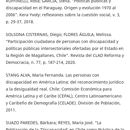
RUFFINELLI, Rosa; GARCÍA, Stella. “Políticas públicas y
discapacidad en el Paraguay. Origen y evolución 1970 al
2006”. Kera Yvoty: reflexiones sobre la cuestión social, v. 3,
p. 29-37, 2018.
SOLSONA CISTERNAS, Diego; FLORES ÁGUILA, Melissa.
“Participación ciudadana de personas con discapacidad y
políticas públicas intersectoriales ofertadas por el Estado en
la Región de Magallanes, Chile”. Revista del CLAD Reforma y
Democracia, n. 77, p. 187-214, 2020.
STANG ALVA, María Fernanda. Las personas con
discapacidad en América Latina: del reconocimiento jurídico
a la desigualdad real. Chile: Comisión Económica para
América Latina y el Caribe (CEPAL), Centro Latinoamericano
y Caribeño de Demografía (CELADE). División de Población,
2011.
SUAZO PAREDES, Bárbara; REYES, María José. “La
Politización de la ‘Discapacidad’ en Chile como Práctica de lo