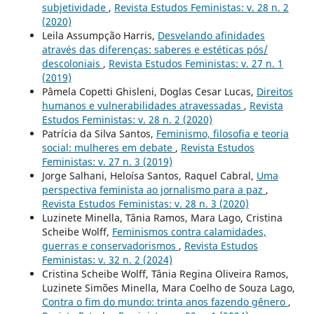
subjetividade
,
Revista Estudos Feministas: v. 28 n. 2
(2020)
Leila Assumpção Harris,
Desvelando afinidades
através das diferenças: saberes e estéticas pós/
descoloniais
,
Revista Estudos Feministas: v. 27 n. 1
(2019)
Pâmela Copetti Ghisleni, Doglas Cesar Lucas,
Direitos
humanos e vulnerabilidades atravessadas
,
Revista
Estudos Feministas: v. 28 n. 2 (2020)
Patrícia da Silva Santos,
Feminismo, filosofia e teoria
social: mulheres em debate
,
Revista Estudos
Feministas: v. 27 n. 3 (2019)
Jorge Salhani, Heloísa Santos, Raquel Cabral,
Uma
perspectiva feminista ao jornalismo para a paz
,
Revista Estudos Feministas: v. 28 n. 3 (2020)
Luzinete Minella, Tânia Ramos, Mara Lago, Cristina
Scheibe Wolff,
Feminismos contra calamidades,
guerras e conservadorismos
,
Revista Estudos
Feministas: v. 32 n. 2 (2024)
Cristina Scheibe Wolff, Tânia Regina Oliveira Ramos,
Luzinete Simões Minella, Mara Coelho de Souza Lago,
Contra o fim do mundo: trinta anos fazendo gênero
,