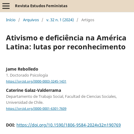
Revista Estudos Feministas
Início
/
Arquivos
/
v. 32 n. 1 (2024)
/
Artigos
Ativismo e deficiência na América
Latina: lutas por reconhecimento
Jame Rebolledo
1. Doctorado Psicología
https://orcid.org/0000-0003-3245-1431
Caterine Galaz-Valderrama
Departamento de Trabajo Social, Facultad de Ciencias Sociales,
Universidad de Chile.
https://orcid.org/0000-0001-6301-7609
DOI:
https://doi.org/10.1590/1806-9584-2024v32n190769