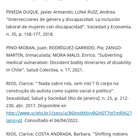
PINEDA DUQUE, Javier Armando; LUNA RUIZ, Andrea.
“Intersecciones de género y discapacidad. La inclusión
laboral de mujeres con discapacidad”. Sociedad y Economía,
n. 35, p. 158-177, 2018.
PINO-MORAN, Juan; RODRÍGUEZ-GARRIDO, Pía; ZANGO-
MARTÍN, Inmaculada; MORA-MALO, Enrico. “Subverting
medical vulneration: Dissident bodily itineraries of disability
in Chile”. Salud Colectiva, v. 17, 2021.
RIOS, Clarice. “‘Nada sobre nós, sem nós’? O corpo na
construção do autista como sujeito social e político”.
Sexualidad, Salud y Sociedad (Rio de Janeiro), n. 25, p. 212-
230, abr. 2017. Disponible en
http://www.scielo.br/j/sess/a/86hndtKbjyBGHDT7txTmR9G/?
lang=pt
. Consultado el 04/04/2022.
RIOS, Clarice; COSTA ANDRADA, Barbara. “Shifting notions