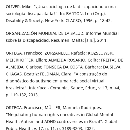
OLIVER, Mike. “¿Una sociología de la discapacidad o una
sociología discapacitada?”. In: BARTON, Len (Org.).
Disability & Society. New York: CLACSO, 1996. p. 18-42.
ORGANIZACIÓN MUNDIAL DE LA SALUD. Informe Mundial
sobre la Discapacidad. Resumen. Malta: [s.n.], 2011.
ORTEGA, Francisco; ZORZANELLI, Rafaela; KOZSLOWSKI
MEIERHOFFER, Lilian; ALMEIDA ROSÁRIO, Celita; FREITAS DE
ALMEIDA, Clarissa; FONSECA DA COSTA, Bárbara; DA SILVA
CHAGAS, Beatriz; FELDMAN, Clara. “A construção do
diagnóstico do autismo em uma rede social virtual
brasileira”. Interface - Comunic., Saude, Educ., v. 17, n. 44,
p. 119-132, 2013.
ORTEGA, Francisco; MÜLLER, Manuela Rodrigues.
“Negotiating human rights narratives in Global Mental
Health: Autism and ADHD controversies in Brazil”. Global
Public Health, v. 17, n. 11, p. 3189-3203, 2022.