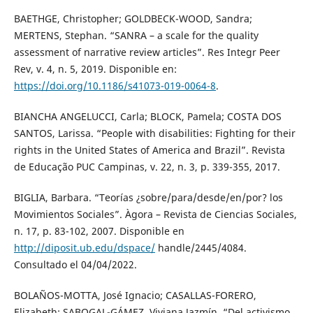
BAETHGE, Christopher; GOLDBECK-WOOD, Sandra;
MERTENS, Stephan. “SANRA – a scale for the quality
assessment of narrative review articles”. Res Integr Peer
Rev, v. 4, n. 5, 2019. Disponible en:
https://doi.org/10.1186/s41073-019-0064-8
.
BIANCHA ANGELUCCI, Carla; BLOCK, Pamela; COSTA DOS
SANTOS, Larissa. “People with disabilities: Fighting for their
rights in the United States of America and Brazil”. Revista
de Educação PUC Campinas, v. 22, n. 3, p. 339-355, 2017.
BIGLIA, Barbara. “Teorías ¿sobre/para/desde/en/por? los
Movimientos Sociales”. Àgora – Revista de Ciencias Sociales,
n. 17, p. 83-102, 2007. Disponible en
http://diposit.ub.edu/dspace/
handle/2445/4084.
Consultado el 04/04/2022.
BOLAÑOS-MOTTA, José Ignacio; CASALLAS-FORERO,
Elizabeth; SABOGAL-GÁMEZ, Viviana Jazmín. “Del activismo