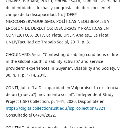
CHÁVEZ, Bárbara; PUCCI, Fiorella; SALA, Daniela. Diversidad
de identidades, luchas y conquistas de derechos en el
campo de la discapacidad. In: JIDEEP
NEOCONSERVADURISMO, POLÍTICAS NEOLIBERALES Y
EROSIÓN DE DERECHOS: DISCURSOS Y PRÁCTICAS EN
CONFLICTO, X, 2017, La Plata, UNLP. Anales... La Plata:
UNLP/Facultad de Trabajo Social, 2017. p. 8.
CHOUINARD, Vera. “Contesting disabling conditions of life
in the Global South: disability activists’ and service
providers’ experiences in Guyana”. Disability and Society, v.
30, n. 1, p. 1-14, 2015.
CONTI, Julia. “La Discapacidad en Valparaíso: La existencia
de un (¿nuevo?) movimiento social”. Independent Study
Project (ISP) Collection, p. 1-41, 2020. Disponible en
https://digitalcollections.sit.edu/isp_collection/3321
.
Consultado el 04/04/2022.
CONTINO, Alejandro. Análisis de la experiencia