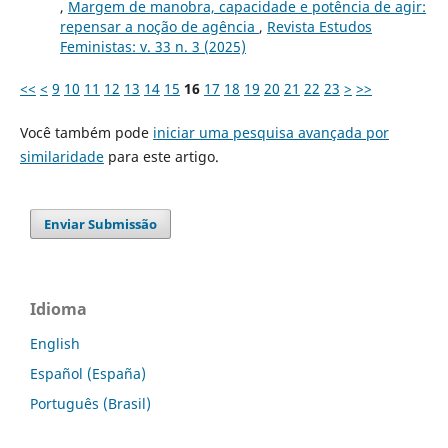
,
Margem de manobra, capacidade e potência de agir:
repensar a noção de agência
,
Revista Estudos
Feministas: v. 33 n. 3 (2025)
<<
<
9
10
11
12
13
14
15
16
17
18
19
20
21
22
23
>
>>
Você também pode
iniciar uma pesquisa avançada por
similaridade
para este artigo.
Enviar Submissão
Idioma
English
Español (España)
Português (Brasil)