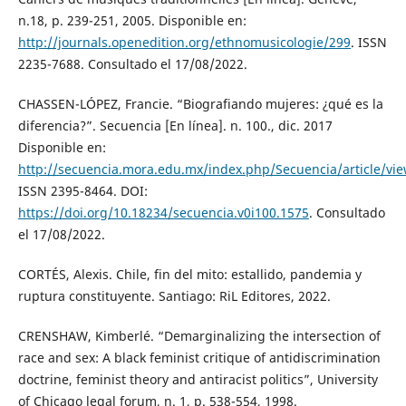
n.18, p. 239-251, 2005. Disponible en:
http://journals.openedition.org/ethnomusicologie/299
. ISSN
2235-7688. Consultado el 17/08/2022.
CHASSEN-LÓPEZ, Francie. “Biografiando mujeres: ¿qué es la
diferencia?”. Secuencia [En línea]. n. 100., dic. 2017
Disponible en:
http://secuencia.mora.edu.mx/index.php/Secuencia/article/vi
ISSN 2395-8464. DOI:
https://doi.org/10.18234/secuencia.v0i100.1575
. Consultado
el 17/08/2022.
CORTÉS, Alexis. Chile, fin del mito: estallido, pandemia y
ruptura constituyente. Santiago: RiL Editores, 2022.
CRENSHAW, Kimberlé. “Demarginalizing the intersection of
race and sex: A black feminist critique of antidiscrimination
doctrine, feminist theory and antiracist politics”, University
of Chicago legal forum, n. 1, p. 538-554, 1998.