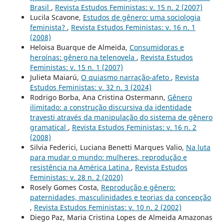
Brasil
,
Revista Estudos Feministas: v. 15 n. 2 (2007)
Lucila Scavone,
Estudos de gênero: uma sociologia
feminista?
,
Revista Estudos Feministas: v. 16 n. 1
(2008)
Heloisa Buarque de Almeida,
Consumidoras e
heroínas: gênero na telenovela
,
Revista Estudos
Feministas: v. 15 n. 1 (2007)
Julieta Maiarú,
O quiasmo narração-afeto
,
Revista
Estudos Feministas: v. 32 n. 3 (2024)
Rodrigo Borba, Ana Cristina Ostermann,
Gênero
ilimitado: a construção discursiva da identidade
travesti através da manipulação do sistema de gênero
gramatical
,
Revista Estudos Feministas: v. 16 n. 2
(2008)
Silvia Federici, Luciana Benetti Marques Valio,
Na luta
para mudar o mundo: mulheres, reprodução e
resistência na América Latina
,
Revista Estudos
Feministas: v. 28 n. 2 (2020)
Rosely Gomes Costa,
Reprodução e gênero:
paternidades, masculinidades e teorias da concepção
,
Revista Estudos Feministas: v. 10 n. 2 (2002)
Diego Paz, Maria Cristina Lopes de Almeida Amazonas