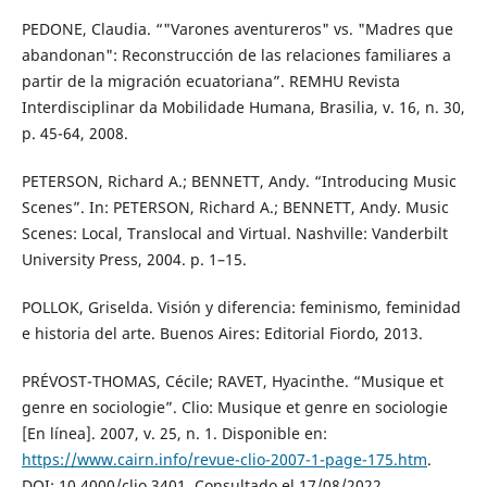
PEDONE, Claudia. “"Varones aventureros" vs. "Madres que
abandonan": Reconstrucción de las relaciones familiares a
partir de la migración ecuatoriana”. REMHU Revista
Interdisciplinar da Mobilidade Humana, Brasilia, v. 16, n. 30,
p. 45-64, 2008.
PETERSON, Richard A.; BENNETT, Andy. “Introducing Music
Scenes”. In: PETERSON, Richard A.; BENNETT, Andy. Music
Scenes: Local, Translocal and Virtual. Nashville: Vanderbilt
University Press, 2004. p. 1–15.
POLLOK, Griselda. Visión y diferencia: feminismo, feminidad
e historia del arte. Buenos Aires: Editorial Fiordo, 2013.
PRÉVOST-THOMAS, Cécile; RAVET, Hyacinthe. “Musique et
genre en sociologie”. Clio: Musique et genre en sociologie
[En línea]. 2007, v. 25, n. 1. Disponible en:
https://www.cairn.info/revue-clio-2007-1-page-175.htm
.
DOI: 10.4000/clio.3401. Consultado el 17/08/2022.