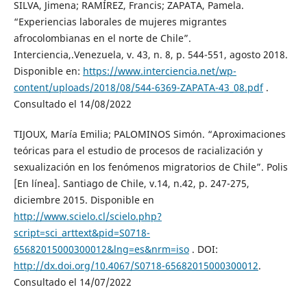
SILVA, Jimena; RAMÍREZ, Francis; ZAPATA, Pamela.
“Experiencias laborales de mujeres migrantes
afrocolombianas en el norte de Chile”.
Interciencia,.Venezuela, v. 43, n. 8, p. 544-551, agosto 2018.
Disponible en:
https://www.interciencia.net/wp-
content/uploads/2018/08/544-6369-ZAPATA-43_08.pdf
.
Consultado el 14/08/2022
TIJOUX, María Emilia; PALOMINOS Simón. “Aproximaciones
teóricas para el estudio de procesos de racialización y
sexualización en los fenómenos migratorios de Chile”. Polis
[En línea]. Santiago de Chile, v.14, n.42, p. 247-275,
diciembre 2015. Disponible en
http://www.scielo.cl/scielo.php?
script=sci_arttext&pid=S0718-
65682015000300012&lng=es&nrm=iso
. DOI:
http://dx.doi.org/10.4067/S0718-65682015000300012
.
Consultado el 14/07/2022