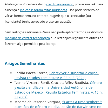
Atribuição – Você deve dar o
crédito apropriado
, prover um link para
a licença e
indicar se foram feitas mudanças
. Isso pode ser feito de
várias formas sem, no entanto, sugerir que o licenciador (ou
licenciante) tenha aprovado o uso em questão.
Sem restrições adicionais - Você não pode aplicar termos jurídicos ou
medidas de caráter tecnológico
que restrinjam legalmente outros de
fazerem algo permitido pela licença.
Artigos Semelhantes
Cecilia Baeza Correa,
Sobreviver e suportar o corpo
,
Revista Estudos Feministas: v. 33 n. 3 (2025)
Ivonne Vizcarra Bordi, Graciela Vélez Bautista,
Género
y éxito científico en la Universidad Autónoma del
Estado de México
,
Revista Estudos Feministas: v. 15 n.
3 (2007)
Moema de Rezende Vergara,
“Cartas a uma senhora”:
questões de gênero e a divulgação do darwinismo no