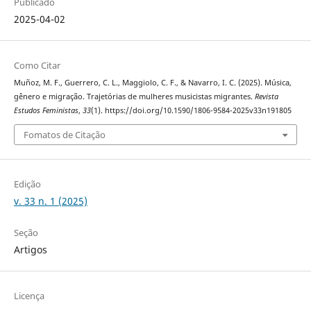
Publicado
2025-04-02
Como Citar
Muñoz, M. F., Guerrero, C. L., Maggiolo, C. F., & Navarro, I. C. (2025). Música,
gênero e migração. Trajetórias de mulheres musicistas migrantes.
Revista
Estudos Feministas
,
33
(1). https://doi.org/10.1590/1806-9584-2025v33n191805
Fomatos de Citação
Edição
v. 33 n. 1 (2025)
Seção
Artigos
Licença