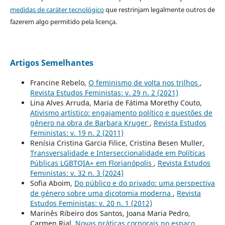
medidas de caráter tecnológico
que restrinjam legalmente outros de
fazerem algo permitido pela licença.
Artigos Semelhantes
Francine Rebelo,
O feminismo de volta nos trilhos
,
Revista Estudos Feministas: v. 29 n. 2 (2021)
Lina Alves Arruda, Maria de Fátima Morethy Couto,
Ativismo artístico: engajamento político e questões de
gênero na obra de Barbara Kruger
,
Revista Estudos
Feministas: v. 19 n. 2 (2011)
Renísia Cristina Garcia Filice, Cristina Besen Muller,
Transversalidade e Interseccionalidade em Políticas
Públicas LGBTQIA+ em Florianópolis
,
Revista Estudos
Feministas: v. 32 n. 3 (2024)
Sofia Aboim,
Do público e do privado: uma perspectiva
de género sobre uma dicotomia moderna
,
Revista
Estudos Feministas: v. 20 n. 1 (2012)
Marinês Ribeiro dos Santos, Joana Maria Pedro,
Carmen Rial,
Novas práticas corporais no espaço