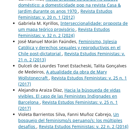
doméstico: a domesticidade pop na revista Casa &
Jardim durante os anos 1970
,
Revista Estudos
Feministas: v. 20 n. 1 (2012)
Gabriela M. Kyrillos,
Interseccionalidade: proposta de
um mapa teórico provisório
,
Revista Estudos
Feministas: v. 32 n. 2 (2024)
José Manuel Morán Faúndes,
Feminismo, Iglesia
Católica y derechos sexuales y reproductivos en el
Chile post-dictatorial
,
Revista Estudos Feministas: v.
21 n. 2 (2013)
Dulceli de Lourdes Tonet Estacheski, Talita Gonçalves
de Medeiros,
A atualidade da obra de Mary
Wollstonecraft
,
Revista Estudos Feministas: v. 25 n. 1
(2017)
Alejandra Araiza Díaz,
Hacia la búsqueda de vidas
vivibles. El caso de las Feministes Indignades en
Barcelona
,
Revista Estudos Feministas: v. 25 n. 1
(2017)
Violeta Barrientos Silva, Fanni Muñoz Cabrejo,
Un
bosquejo del feminismo/s peruano/s: los múltiples
desafíos
,
Revista Estudos Feministas: v. 22 n. 2 (2014)