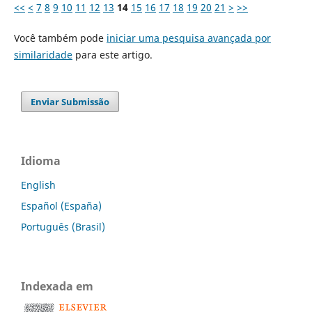
<<
<
7
8
9
10
11
12
13
14
15
16
17
18
19
20
21
>
>>
Você também pode
iniciar uma pesquisa avançada por
similaridade
para este artigo.
Enviar Submissão
Idioma
English
Español (España)
Português (Brasil)
Indexada em