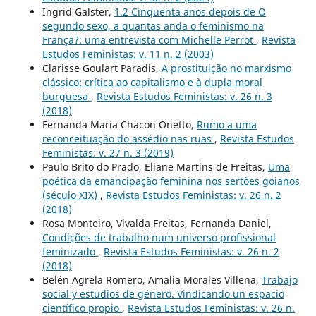
Ingrid Galster,
1.2 Cinquenta anos depois de O
segundo sexo, a quantas anda o feminismo na
França?: uma entrevista com Michelle Perrot
,
Revista
Estudos Feministas: v. 11 n. 2 (2003)
Clarisse Goulart Paradis,
A prostituição no marxismo
clássico: crítica ao capitalismo e à dupla moral
burguesa
,
Revista Estudos Feministas: v. 26 n. 3
(2018)
Fernanda Maria Chacon Onetto,
Rumo a uma
reconceituação do assédio nas ruas
,
Revista Estudos
Feministas: v. 27 n. 3 (2019)
Paulo Brito do Prado, Eliane Martins de Freitas,
Uma
poética da emancipação feminina nos sertões goianos
(século XIX)
,
Revista Estudos Feministas: v. 26 n. 2
(2018)
Rosa Monteiro, Vivalda Freitas, Fernanda Daniel,
Condições de trabalho num universo profissional
feminizado
,
Revista Estudos Feministas: v. 26 n. 2
(2018)
Belén Agrela Romero, Amalia Morales Villena,
Trabajo
social y estudios de género. Vindicando un espacio
científico propio
,
Revista Estudos Feministas: v. 26 n.