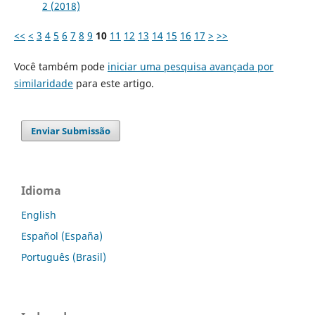
2 (2018)
<<
<
3
4
5
6
7
8
9
10
11
12
13
14
15
16
17
>
>>
Você também pode
iniciar uma pesquisa avançada por
similaridade
para este artigo.
Enviar Submissão
Idioma
English
Español (España)
Português (Brasil)