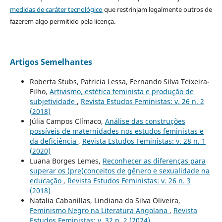
medidas de caráter tecnológico
que restrinjam legalmente outros de
fazerem algo permitido pela licença.
Artigos Semelhantes
Roberta Stubs, Patricia Lessa, Fernando Silva Teixeira-
Filho,
Artivismo, estética feminista e produção de
subjetividade
,
Revista Estudos Feministas: v. 26 n. 2
(2018)
Júlia Campos Clímaco,
Análise das construções
possíveis de maternidades nos estudos feministas e
da deficiência
,
Revista Estudos Feministas: v. 28 n. 1
(2020)
Luana Borges Lemes,
Reconhecer as diferenças para
superar os (pre)conceitos de gênero e sexualidade na
educação
,
Revista Estudos Feministas: v. 26 n. 3
(2018)
Natalia Cabanillas, Lindiana da Silva Oliveira,
Feminismo Negro na Literatura Angolana
,
Revista
Estudos Feministas: v. 32 n. 2 (2024)