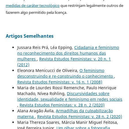
medidas de caráter tecnológico
que restrinjam legalmente outros de
fazerem algo permitido pela licença.
Artigos Semelhantes
Jussara Reis Prá, Léa Epping,
Cidadania e feminismo
no reconhecimento dos direitos humanos das
mulheres
,
Revista Estudos Feministas: v. 20 n. 1
(2012)
Eleonora Menicucci de Oliveira,
O feminismo
desconstruindo e re-construindo o conhecimento
,
Revista Estudos Feministas: v. 16 n. 1 (2008)
Maria de Lourdes Rossi Remenche, Paulo Henrique
Machado, Nívea Rohling,
Discursividades sobre
identidade, sexualidade e feminismo em redes sociais
,
Revista Estudos Feministas: v. 28 n. 2 (2020)
Alana Aragão Ávila,
Armadilhas da culpabilização
materna
,
Revista Estudos Feministas: v. 28 n. 2 (2020)
Maria Thereza Soares, Márcia Manir Miguel Feitosa,
José Ferreira Junior,
Um olhar sobre a fotografia