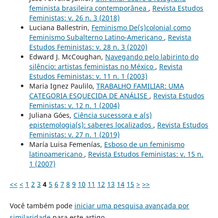
feminista brasileira contemporânea
,
Revista Estudos
Feministas: v. 26 n. 3 (2018)
Luciana Ballestrin,
Feminismo De(s)colonial como
Feminismo Subalterno Latino-Americano
,
Revista
Estudos Feministas: v. 28 n. 3 (2020)
Edward J. McCoughan,
Navegando pelo labirinto do
silêncio: artistas feministas no México
,
Revista
Estudos Feministas: v. 11 n. 1 (2003)
Maria Ignez Paulilo,
TRABALHO FAMILIAR: UMA
CATEGORIA ESQUECIDA DE ANÁLISE
,
Revista Estudos
Feministas: v. 12 n. 1 (2004)
Juliana Góes,
Ciência sucessora e a(s)
epistemologia(s): saberes localizados
,
Revista Estudos
Feministas: v. 27 n. 1 (2019)
María Luisa Femenías,
Esboso de un feminismo
latinoamericano
,
Revista Estudos Feministas: v. 15 n.
1 (2007)
<<
<
1
2
3
4
5
6
7
8
9
10
11
12
13
14
15
>
>>
Você também pode
iniciar uma pesquisa avançada por
similaridade
para este artigo.