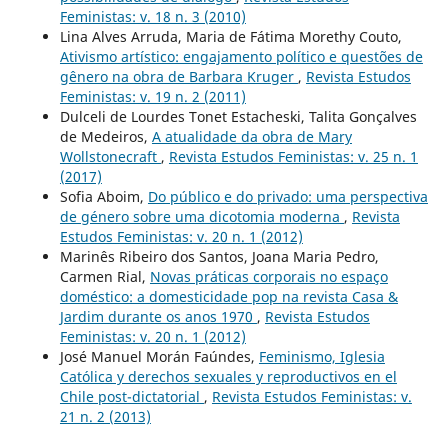
Feministas: v. 18 n. 3 (2010)
Lina Alves Arruda, Maria de Fátima Morethy Couto,
Ativismo artístico: engajamento político e questões de
gênero na obra de Barbara Kruger
,
Revista Estudos
Feministas: v. 19 n. 2 (2011)
Dulceli de Lourdes Tonet Estacheski, Talita Gonçalves
de Medeiros,
A atualidade da obra de Mary
Wollstonecraft
,
Revista Estudos Feministas: v. 25 n. 1
(2017)
Sofia Aboim,
Do público e do privado: uma perspectiva
de género sobre uma dicotomia moderna
,
Revista
Estudos Feministas: v. 20 n. 1 (2012)
Marinês Ribeiro dos Santos, Joana Maria Pedro,
Carmen Rial,
Novas práticas corporais no espaço
doméstico: a domesticidade pop na revista Casa &
Jardim durante os anos 1970
,
Revista Estudos
Feministas: v. 20 n. 1 (2012)
José Manuel Morán Faúndes,
Feminismo, Iglesia
Católica y derechos sexuales y reproductivos en el
Chile post-dictatorial
,
Revista Estudos Feministas: v.
21 n. 2 (2013)