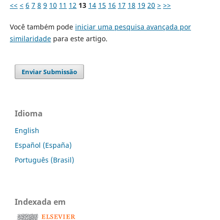
<<
<
6
7
8
9
10
11
12
13
14
15
16
17
18
19
20
>
>>
Você também pode
iniciar uma pesquisa avançada por
similaridade
para este artigo.
Enviar Submissão
Idioma
English
Español (España)
Português (Brasil)
Indexada em