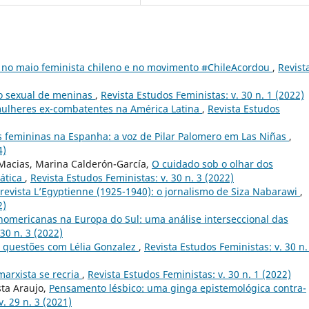
mo no maio feminista chileno e no movimento #ChileAcordou
,
Revist
o sexual de meninas
,
Revista Estudos Feministas: v. 30 n. 1 (2022)
 mulheres ex-combatentes na América Latina
,
Revista Estudos
 femininas na Espanha: a voz de Pilar Palomero em Las Niñas
,
4)
ra Macias, Marina Calderón-García,
O cuidado sob o olhar dos
mática
,
Revista Estudos Feministas: v. 30 n. 3 (2022)
 revista L’Egyptienne (1925-1940): o jornalismo de Siza Nabarawi
,
2)
nomericanas na Europa do Sul: uma análise interseccional das
30 n. 3 (2022)
 questões com Lélia Gonzalez
,
Revista Estudos Feministas: v. 30 n.
arxista se recria
,
Revista Estudos Feministas: v. 30 n. 1 (2022)
sta Araujo,
Pensamento lésbico: uma ginga epistemológica contra-
. 29 n. 3 (2021)