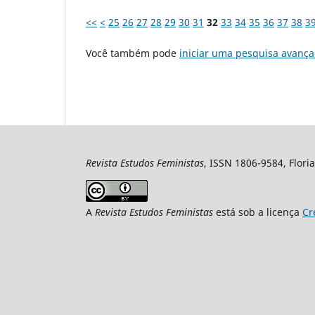
<<
<
25
26
27
28
29
30
31
32
33
34
35
36
37
38
3
Você também pode
iniciar uma pesquisa avança
Revista Estudos Feministas
, ISSN 1806-9584, Floria
A
Revista Estudos Feministas
está sob a licença
Cr