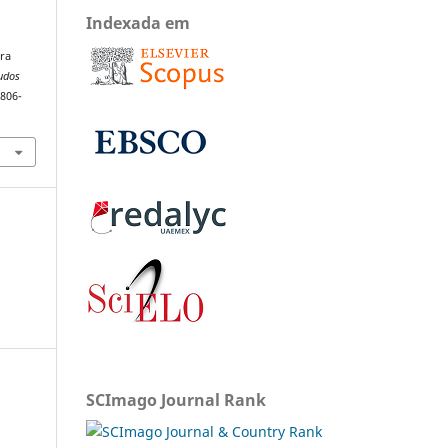
Indexada em
ara
tudos
1806-
SCImago Journal Rank