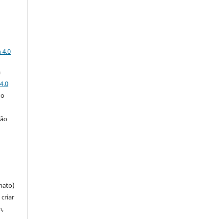
a
 4.0
a
4.0
 o
ção
mato)
criar
m,