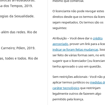
líticas arrebatadoras.
mesmo que comercial.
osa dos Tempos, 2019.
O licenciante não pode revogar estes
ogias da Sexualidade.
direitos desde que os termos da licen
sejam respeitados. Os termos são os
seguintes:
lém das redes. Rio de
Atribuição – Você deve dar o
crédito
apropriado
, prover um link para a lic
 Carneiro; Pólen, 2019.
indicar se foram feitas mudanças
. Is
ser feito de várias formas sem, no ent
, todes e todos. Rio de
sugerir que o licenciador (ou licencian
tenha aprovado o uso em questão.
Sem restrições adicionais - Você não 
aplicar termos jurídicos ou
medidas d
caráter tecnológico
que restrinjam
legalmente outros de fazerem algo
permitido pela licença.