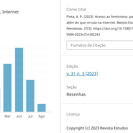
Como Citar
, Internet
Pieta, A. P. (2023). Acesso ao feminismo: p
além do que circula na internet.
Revista Es
Feministas
,
31
(3). https://doi.org/10.1590/
9584-2023v31n392243
Fomatos de Citação
Edição
v. 31 n. 3 (2023)
Seção
Resenhas
Licença
Copyright (c) 2023 Revista Estudos