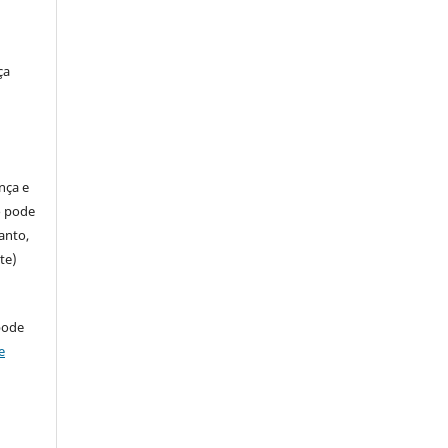
ça
ença e
so pode
anto,
te)
pode
e