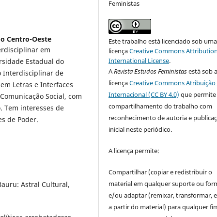
Feministas
do Centro-Oeste
Este trabalho está licenciado sob um
rdisciplinar em
licença
Creative Commons Attribution
International License
.
rsidade Estadual do
A
Revista Estudos Feministas
está sob 
 Interdisciplinar de
licença
Creative Commons Atribuição 
em Letras e Interfaces
Internacional (CC BY 4.0)
que permite
m Comunicação Social, com
compartilhamento do trabalho com
o. Tem interesses de
reconhecimento de autoria e publica
es de Poder.
inicial neste periódico.
A licença permite:
Compartilhar (copiar e redistribuir o
material em qualquer suporte ou for
uru: Astral Cultural,
e/ou adaptar (remixar, transformar, e 
a partir do material) para qualquer fi