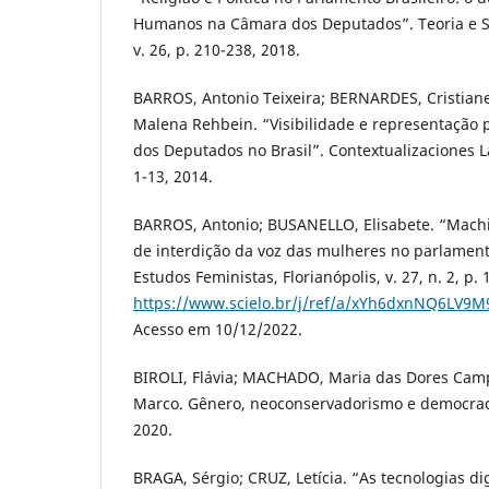
Humanos na Câmara dos Deputados”. Teoria e So
v. 26, p. 210-238, 2018.
BARROS, Antonio Teixeira; BERNARDES, Cristia
Malena Rehbein. “Visibilidade e representação p
dos Deputados no Brasil”. Contextualizaciones La
1-13, 2014.
BARROS, Antonio; BUSANELLO, Elisabete. “Mach
de interdição da voz das mulheres no parlamento
Estudos Feministas, Florianópolis, v. 27, n. 2, p.
https://www.scielo.br/j/ref/a/xYh6dxnNQ6LV9
Acesso em 10/12/2022.
BIROLI, Flávia; MACHADO, Maria das Dores Cam
Marco. Gênero, neoconservadorismo e democraci
2020.
BRAGA, Sérgio; CRUZ, Letícia. “As tecnologias di