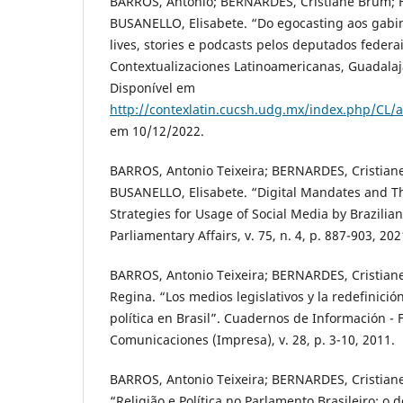
BARROS, Antonio; BERNARDES, Cristiane Brum; FE
BUSANELLO, Elisabete. “Do egocasting aos gabine
lives, stories e podcasts pelos deputados federai
Contextualizaciones Latinoamericanas, Guadalajar
Disponível em
http://contexlatin.cucsh.udg.mx/index.php/CL/a
em 10/12/2022.
BARROS, Antonio Teixeira; BERNARDES, Cristiane
BUSANELLO, Elisabete. “Digital Mandates and 
Strategies for Usage of Social Media by Brazilian
Parliamentary Affairs, v. 75, n. 4, p. 887-903, 202
BARROS, Antonio Teixeira; BERNARDES, Cristian
Regina. “Los medios legislativos y la redefinición
política en Brasil”. Cuadernos de Información - 
Comunicaciones (Impresa), v. 28, p. 3-10, 2011.
BARROS, Antonio Teixeira; BERNARDES, Cristiane
“Religião e Política no Parlamento Brasileiro: o 