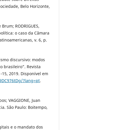
ciedade, Belo Horizonte,
ne Brum; RODRIGUES,
olítica: o caso da Câmara
tinoamericanas, v. 6, p.
ismo discursivo: modos
 brasileiro”. Revista
 1-15, 2019. Disponível em
M9DC976tDg/?lang=pt
.
pos; VAGGIONE, Juan
a. São Paulo: Boitempo,
gitais e o mandato dos