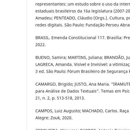
representantes: um estudo sobre o uso da inter
estaduais brasileiros da 16a legislatura (2007-20
Amadeu; PENTEADO, Cláudio (Orgs.). Cultura, pol
redes digitais. São Paulo: Fundação Perseu Abr
BRASIL. Emenda Constitucional 117. Brasília: Pr
2022.
BUENO, Samira; MARTINS, Juliana; BRANDÃO, Jul
LAGRECA, Amanda. Visível e Invisível: a vitimiza
3 ed. São Paulo: Fórum Brasileiro de Segurança 
CAMARGO, Brigido; JUSTO, Ana Maria. “IRAMUTE
para Análise de Dados Textuais”. Temas em Psicol
21, n. 2, p. 513-518, 2013.
CAMPOS, Luiz Augusto; MACHADO, Carlos. Raça e 
Alegre: Zouk, 2020.