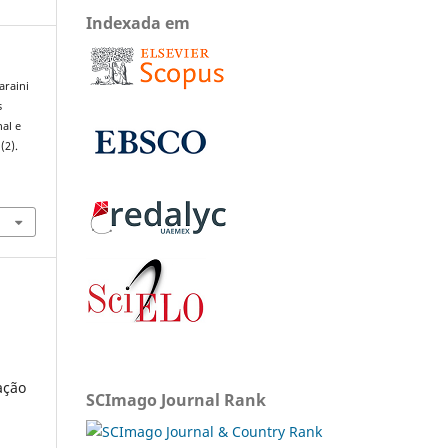
Indexada em
araini
s
nal e
1
(2).
ação
SCImago Journal Rank