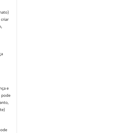
mato)
criar
m,
ça
ença e
so pode
anto,
te)
pode