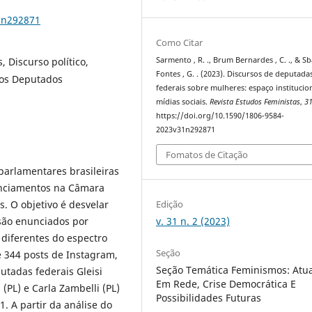
1n292871
Como Citar
 Discurso político,
Sarmento , R. ., Brum Bernardes , C. ., & Sb
Fontes , G. . (2023). Discursos de deputada
dos Deputados
federais sobre mulheres: espaço institucio
mídias sociais.
Revista Estudos Feministas
,
3
https://doi.org/10.1590/1806-9584-
2023v31n292871
Fomatos de Citação
parlamentares brasileiras
unciamentos na Câmara
Edição
. O objetivo é desvelar
v. 31 n. 2 (2023)
 são enunciados por
diferentes do espectro
Seção
e 344 posts de Instagram,
Seção Temática Feminismos: Atu
utadas federais Gleisi
Em Rede, Crise Democrática E
 (PL) e Carla Zambelli (PL)
Possibilidades Futuras
. A partir da análise do