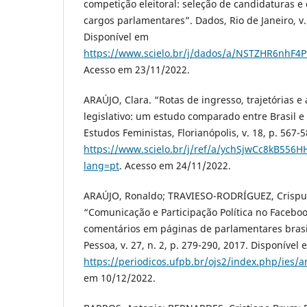
competição eleitoral: seleção de candidaturas e
cargos parlamentares”. Dados, Rio de Janeiro, v.
Disponível em
https://www.scielo.br/j/dados/a/NSTZHR6nhF
Acesso em 23/11/2022.
ARAÚJO, Clara. “Rotas de ingresso, trajetórias 
legislativo: um estudo comparado entre Brasil e
Estudos Feministas, Florianópolis, v. 18, p. 567-
https://www.scielo.br/j/ref/a/ychSjwCc8kB556
lang=pt
. Acesso em 24/11/2022.
ARAÚJO, Ronaldo; TRAVIESO-RODRÍGUEZ, Crispu
“Comunicação e Participação Política no Faceboo
comentários em páginas de parlamentares brasile
Pessoa, v. 27, n. 2, p. 279-290, 2017. Disponível 
https://periodicos.ufpb.br/ojs2/index.php/ies/a
em 10/12/2022.