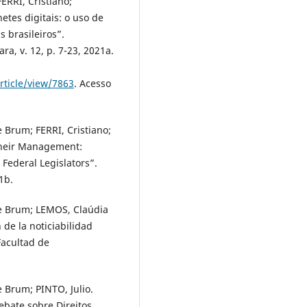
RRI, Cristiano;
tes digitais: o uso de
s brasileiros”.
a, v. 12, p. 7-23, 2021a.
rticle/view/7863
. Acesso
 Brum; FERRI, Cristiano;
Their Management:
 Federal Legislators”.
1b.
e Brum; LEMOS, Claúdia
 de la noticiabilidad
Facultad de
 Brum; PINTO, Julio.
debate sobre Direitos