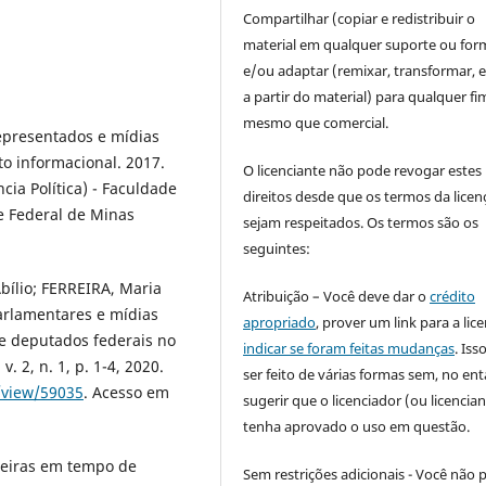
Compartilhar (copiar e redistribuir o
material em qualquer suporte ou for
e/ou adaptar (remixar, transformar, e 
a partir do material) para qualquer fi
mesmo que comercial.
epresentados e mídias
 informacional. 2017.
O licenciante não pode revogar estes
a Política) - Faculdade
direitos desde que os termos da licen
e Federal de Minas
sejam respeitados. Os termos são os
seguintes:
ílio; FERREIRA, Maria
Atribuição – Você deve dar o
crédito
Parlamentares e mídias
apropriado
, prover um link para a lic
de deputados federais no
indicar se foram feitas mudanças
. Is
. 2, n. 1, p. 1-4, 2020.
ser feito de várias formas sem, no ent
e/view/59035
. Acesso em
sugerir que o licenciador (ou licencian
tenha aprovado o uso em questão.
leiras em tempo de
Sem restrições adicionais - Você não 