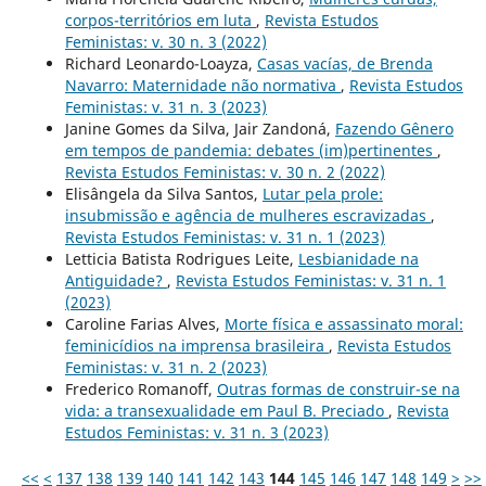
corpos-territórios em luta
,
Revista Estudos
Feministas: v. 30 n. 3 (2022)
Richard Leonardo-Loayza,
Casas vacías, de Brenda
Navarro: Maternidade não normativa
,
Revista Estudos
Feministas: v. 31 n. 3 (2023)
Janine Gomes da Silva, Jair Zandoná,
Fazendo Gênero
em tempos de pandemia: debates (im)pertinentes
,
Revista Estudos Feministas: v. 30 n. 2 (2022)
Elisângela da Silva Santos,
Lutar pela prole:
insubmissão e agência de mulheres escravizadas
,
Revista Estudos Feministas: v. 31 n. 1 (2023)
Letticia Batista Rodrigues Leite,
Lesbianidade na
Antiguidade?
,
Revista Estudos Feministas: v. 31 n. 1
(2023)
Caroline Farias Alves,
Morte física e assassinato moral:
feminicídios na imprensa brasileira
,
Revista Estudos
Feministas: v. 31 n. 2 (2023)
Frederico Romanoff,
Outras formas de construir-se na
vida: a transexualidade em Paul B. Preciado
,
Revista
Estudos Feministas: v. 31 n. 3 (2023)
<<
<
137
138
139
140
141
142
143
144
145
146
147
148
149
>
>>