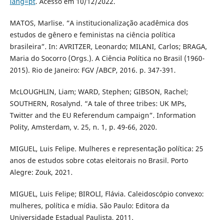
lang=pt
. Acesso em 10/12/2022.
MATOS, Marlise. “A institucionalização acadêmica dos
estudos de gênero e feministas na ciência política
brasileira”. In: AVRITZER, Leonardo; MILANI, Carlos; BRAGA,
Maria do Socorro (Orgs.). A Ciência Política no Brasil (1960-
2015). Rio de Janeiro: FGV /ABCP, 2016. p. 347-391.
McLOUGHLIN, Liam; WARD, Stephen; GIBSON, Rachel;
SOUTHERN, Rosalynd. “A tale of three tribes: UK MPs,
Twitter and the EU Referendum campaign”. Information
Polity, Amsterdam, v. 25, n. 1, p. 49-66, 2020.
MIGUEL, Luis Felipe. Mulheres e representação política: 25
anos de estudos sobre cotas eleitorais no Brasil. Porto
Alegre: Zouk, 2021.
MIGUEL, Luis Felipe; BIROLI, Flávia. Caleidoscópio convexo:
mulheres, política e mídia. São Paulo: Editora da
Universidade Estadual Paulista, 2011.