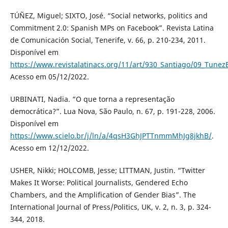
TÚÑEZ, Miguel; SIXTO, José. “Social networks, politics and
Commitment 2.0: Spanish MPs on Facebook”. Revista Latina
de Comunicación Social, Tenerife, v. 66, p. 210-234, 2011.
Disponível em
https://www.revistalatinacs.org/11/art/930_Santiago/09_Tunez
Acesso em 05/12/2022.
URBINATI, Nadia. “O que torna a representação
democrática?”. Lua Nova, São Paulo, n. 67, p. 191-228, 2006.
Disponível em
https://www.scielo.br/j/ln/a/4qsH3GhJPTTnmmMhJg8jkhB/
.
Acesso em 12/12/2022.
USHER, Nikki; HOLCOMB, Jesse; LITTMAN, Justin. “Twitter
Makes It Worse: Political Journalists, Gendered Echo
Chambers, and the Amplification of Gender Bias”. The
International Journal of Press/Politics, UK, v. 2, n. 3, p. 324-
344, 2018.