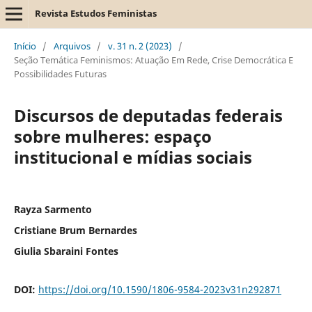
Revista Estudos Feministas
Início
/
Arquivos
/
v. 31 n. 2 (2023)
/
Seção Temática Feminismos: Atuação Em Rede, Crise Democrática E
Possibilidades Futuras
Discursos de deputadas federais
sobre mulheres: espaço
institucional e mídias sociais
Rayza Sarmento
Cristiane Brum Bernardes
Giulia Sbaraini Fontes
DOI:
https://doi.org/10.1590/1806-9584-2023v31n292871