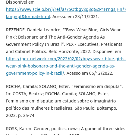
Disponível em
https://www.scielo.br/j/ref/a/75Qtbgy8g3qGZP4FrngsjHn/?
lang=pt&format=html
. Acesso em 23/11/2021.
REZENDE, Daniela Leandro. “‘Boys Wear Blue, Girls Wear
Pink’: Bolsonaro and The Anti-Gender Agenda As
Government Policy In Brazil”. PEX - Executives, Presidents
and Cabinet Politics. Belo Horizonte, 2022. Disponível em
https://pex-network.com/2022/02/02/boys-wear-blue-girls-
wear-pink-bolsonaro-and-the-anti-gender-agenda-as-
government-policy-in-brazil/
. Acesso em 05/12/2022.
ROCHA, Camila; SOLANO, Ester. “Feminismo em disputa”.
In: COSTA, Beatriz; ROCHA, Camila; SOLANO, Ester.
Feminismo em disputa: um estudo sobre o imaginário
político das mulheres brasileiras. São Paulo: Boitempo,
2022. p. 25-74.
ROSS, Karen. Gender, politics, news: A game of three sides.