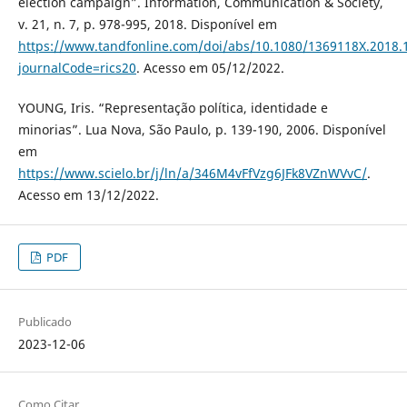
election campaign”. Information, Communication & Society,
v. 21, n. 7, p. 978-995, 2018. Disponível em
https://www.tandfonline.com/doi/abs/10.1080/1369118X.2018.
journalCode=rics20
. Acesso em 05/12/2022.
YOUNG, Iris. “Representação política, identidade e
minorias”. Lua Nova, São Paulo, p. 139-190, 2006. Disponível
em
https://www.scielo.br/j/ln/a/346M4vFfVzg6JFk8VZnWVvC/
.
Acesso em 13/12/2022.
PDF
Publicado
2023-12-06
Como Citar