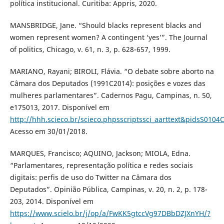
política institucional. Curitiba: Appris, 2020.
MANSBRIDGE, Jane. “Should blacks represent blacks and
women represent women? A contingent ‘yes’”. The Journal
of politics, Chicago, v. 61, n. 3, p. 628-657, 1999.
MARIANO, Rayani; BIROLI, Flávia. “O debate sobre aborto na
Câmara dos Deputados (1991C2014): posições e vozes das
mulheres parlamentares”. Cadernos Pagu, Campinas, n. 50,
e175013, 2017. Disponível em
http://hhh.scieco.br/scieco.phpsscriptssci_aarttext&pidsS0
Acesso em 30/01/2018.
MARQUES, Francisco; AQUINO, Jackson; MIOLA, Edna.
“Parlamentares, representação política e redes sociais
digitais: perfis de uso do Twitter na Câmara dos
Deputados”. Opinião Pública, Campinas, v. 20, n. 2, p. 178-
203, 2014. Disponível em
https://www.scielo.br/j/op/a/FwKK5gtccVg97DBbDZJXnYH/?