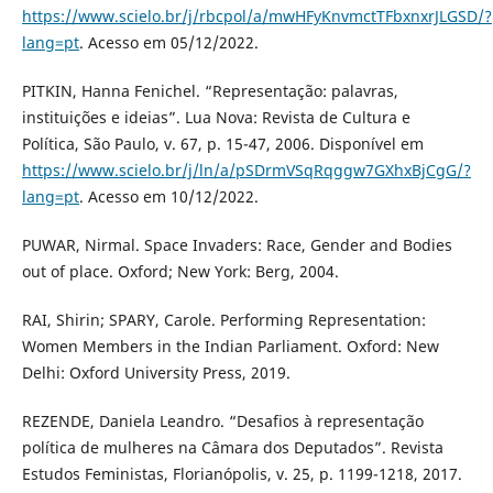
https://www.scielo.br/j/rbcpol/a/mwHFyKnvmctTFbxnxrJLGSD/?
lang=pt
. Acesso em 05/12/2022.
PITKIN, Hanna Fenichel. “Representação: palavras,
instituições e ideias”. Lua Nova: Revista de Cultura e
Política, São Paulo, v. 67, p. 15-47, 2006. Disponível em
https://www.scielo.br/j/ln/a/pSDrmVSqRqggw7GXhxBjCgG/?
lang=pt
. Acesso em 10/12/2022.
PUWAR, Nirmal. Space Invaders: Race, Gender and Bodies
out of place. Oxford; New York: Berg, 2004.
RAI, Shirin; SPARY, Carole. Performing Representation:
Women Members in the Indian Parliament. Oxford: New
Delhi: Oxford University Press, 2019.
REZENDE, Daniela Leandro. “Desafios à representação
política de mulheres na Câmara dos Deputados”. Revista
Estudos Feministas, Florianópolis, v. 25, p. 1199-1218, 2017.