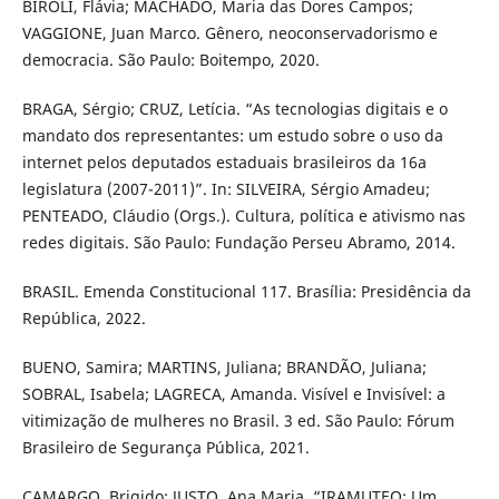
BIROLI, Flávia; MACHADO, Maria das Dores Campos;
VAGGIONE, Juan Marco. Gênero, neoconservadorismo e
democracia. São Paulo: Boitempo, 2020.
BRAGA, Sérgio; CRUZ, Letícia. “As tecnologias digitais e o
mandato dos representantes: um estudo sobre o uso da
internet pelos deputados estaduais brasileiros da 16a
legislatura (2007-2011)”. In: SILVEIRA, Sérgio Amadeu;
PENTEADO, Cláudio (Orgs.). Cultura, política e ativismo nas
redes digitais. São Paulo: Fundação Perseu Abramo, 2014.
BRASIL. Emenda Constitucional 117. Brasília: Presidência da
República, 2022.
BUENO, Samira; MARTINS, Juliana; BRANDÃO, Juliana;
SOBRAL, Isabela; LAGRECA, Amanda. Visível e Invisível: a
vitimização de mulheres no Brasil. 3 ed. São Paulo: Fórum
Brasileiro de Segurança Pública, 2021.
CAMARGO, Brigido; JUSTO, Ana Maria. “IRAMUTEQ: Um