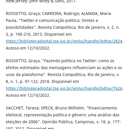
New Jersey: John Wiley & Sons, 2017.
ROSSETTO, Graça; CARREIRA, Rodrigo; ALMADA, Maria
Paula. “Twitter e comunicação política: limites e
possibilidades”. Revista Compolítica, Rio de Janeiro, v. 2, n.
3, p. 190-216, 2013. Disponível em
https://bibliotecadigital.tse.jus.br/xmlui/handle/bdtse/2824
.
Acesso em 12/10/2022.
ROSSETTO, Graça. “Fazendo política no Twitter: como os
efeitos estimados das mensagens influenciam as ações e os
usos da plataforma”. Revista Compolítica, Rio de Janeiro, v.
8, n. 1, p. 97-122, 2018. Disponível em
https://bibliotecadigital.tse.jus.br/xmlui/handle/bdtse/7626
.
Acesso em 12/10/2022.
SACCHET, Teresa; SPECK, Bruno Wilhelm. “Financiamento
eleitoral, representação política e gênero: uma análise das
eleições de 2006”. Opinião Pública, Campinas, v. 18, p. 177-
197, 2012. Disponível em