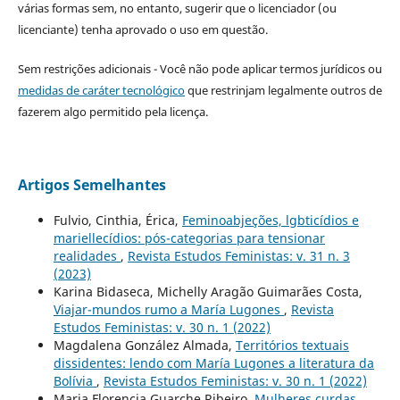
várias formas sem, no entanto, sugerir que o licenciador (ou
licenciante) tenha aprovado o uso em questão.
Sem restrições adicionais - Você não pode aplicar termos jurídicos ou
medidas de caráter tecnológico
que restrinjam legalmente outros de
fazerem algo permitido pela licença.
Artigos Semelhantes
Fulvio, Cinthia, Érica,
Feminoabjeções, lgbticídios e
mariellecídios: pós-categorias para tensionar
realidades
,
Revista Estudos Feministas: v. 31 n. 3
(2023)
Karina Bidaseca, Michelly Aragão Guimarães Costa,
Viajar-mundos rumo a María Lugones
,
Revista
Estudos Feministas: v. 30 n. 1 (2022)
Magdalena González Almada,
Territórios textuais
dissidentes: lendo com María Lugones a literatura da
Bolívia
,
Revista Estudos Feministas: v. 30 n. 1 (2022)
Maria Florencia Guarche Ribeiro,
Mulheres curdas,