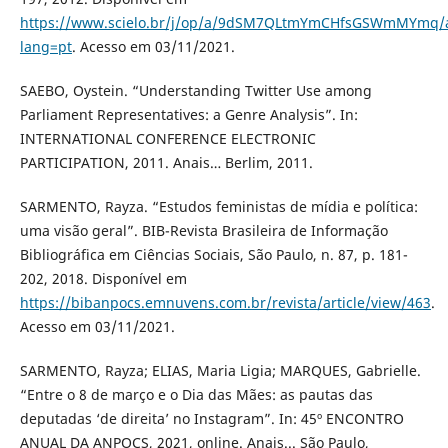
https://www.scielo.br/j/op/a/9dSM7QLtmYmCHfsGSWmMYmq/a
lang=pt
. Acesso em 03/11/2021.
SAEBO, Oystein. “Understanding Twitter Use among
Parliament Representatives: a Genre Analysis”. In:
INTERNATIONAL CONFERENCE ELECTRONIC
PARTICIPATION, 2011. Anais… Berlim, 2011.
SARMENTO, Rayza. “Estudos feministas de mídia e política:
uma visão geral”. BIB-Revista Brasileira de Informação
Bibliográfica em Ciências Sociais, São Paulo, n. 87, p. 181-
202, 2018. Disponível em
https://bibanpocs.emnuvens.com.br/revista/article/view/463
.
Acesso em 03/11/2021.
SARMENTO, Rayza; ELIAS, Maria Ligia; MARQUES, Gabrielle.
“Entre o 8 de março e o Dia das Mães: as pautas das
deputadas ‘de direita’ no Instagram”. In: 45º ENCONTRO
ANUAL DA ANPOCS, 2021, online. Anais... São Paulo,