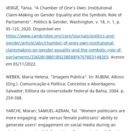
VERGÈ, Tània. “A Chamber of One’s Own: Institutional
Claim-Making on Gender Equality and the Symbolic Role of
Parliaments”. Politics & Gender, Washington, v. 18, n. 1, p.
95-125, 2020. Disponível em
https://www.cambridge.org/core/journals/politics-and-
gender/article/abs/chamber-of-ones-own-institutional-
claimmaking-on-gender-equality-and-the-symbolic-role-of-
parliaments/336DB1BB01B923BE88F47078ED1483E9
. Acesso
em 05/11/2022.
WEBER, Maria Helena. “Imagem Pública”. In: RUBIM, Albino
(Org.). Comunicação e Política: Conceitos e Abordagens.
Salvador: Editora da Universidade Federal da Bahia, 2004. p.
259-308.
YARCHI, Moran; SAMUEL-AZRAN, Tal. “Women politicians are
more engaging: male versus female politicians’ ability to
generate users’ engagement on social media during an