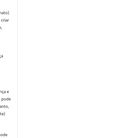
mato)
criar
m,
ça
ença e
so pode
anto,
te)
pode