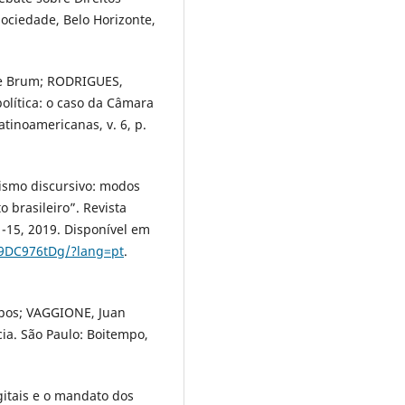
ciedade, Belo Horizonte,
ne Brum; RODRIGUES,
olítica: o caso da Câmara
tinoamericanas, v. 6, p.
ismo discursivo: modos
 brasileiro”. Revista
 1-15, 2019. Disponível em
M9DC976tDg/?lang=pt
.
pos; VAGGIONE, Juan
a. São Paulo: Boitempo,
gitais e o mandato dos