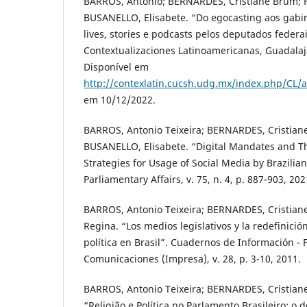
BARROS, Antonio; BERNARDES, Cristiane Brum; FE
BUSANELLO, Elisabete. “Do egocasting aos gabine
lives, stories e podcasts pelos deputados federai
Contextualizaciones Latinoamericanas, Guadalajar
Disponível em
http://contexlatin.cucsh.udg.mx/index.php/CL/a
em 10/12/2022.
BARROS, Antonio Teixeira; BERNARDES, Cristiane
BUSANELLO, Elisabete. “Digital Mandates and 
Strategies for Usage of Social Media by Brazilian
Parliamentary Affairs, v. 75, n. 4, p. 887-903, 202
BARROS, Antonio Teixeira; BERNARDES, Cristian
Regina. “Los medios legislativos y la redefinición
política en Brasil”. Cuadernos de Información - 
Comunicaciones (Impresa), v. 28, p. 3-10, 2011.
BARROS, Antonio Teixeira; BERNARDES, Cristiane
“Religião e Política no Parlamento Brasileiro: o 