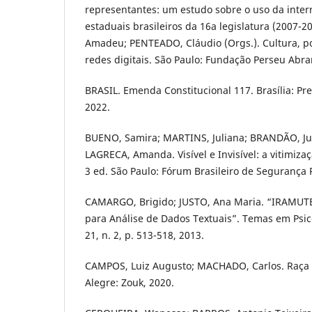
representantes: um estudo sobre o uso da inter
estaduais brasileiros da 16a legislatura (2007-20
Amadeu; PENTEADO, Cláudio (Orgs.). Cultura, pol
redes digitais. São Paulo: Fundação Perseu Abr
BRASIL. Emenda Constitucional 117. Brasília: Pr
2022.
BUENO, Samira; MARTINS, Juliana; BRANDÃO, Jul
LAGRECA, Amanda. Visível e Invisível: a vitimiza
3 ed. São Paulo: Fórum Brasileiro de Segurança 
CAMARGO, Brigido; JUSTO, Ana Maria. “IRAMUTE
para Análise de Dados Textuais”. Temas em Psicol
21, n. 2, p. 513-518, 2013.
CAMPOS, Luiz Augusto; MACHADO, Carlos. Raça e 
Alegre: Zouk, 2020.