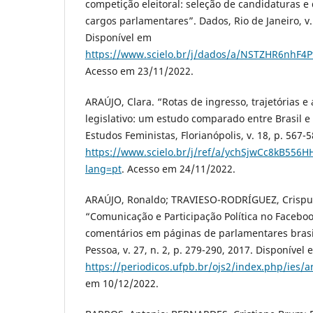
competição eleitoral: seleção de candidaturas e
cargos parlamentares”. Dados, Rio de Janeiro, v.
Disponível em
https://www.scielo.br/j/dados/a/NSTZHR6nhF
Acesso em 23/11/2022.
ARAÚJO, Clara. “Rotas de ingresso, trajetórias 
legislativo: um estudo comparado entre Brasil e
Estudos Feministas, Florianópolis, v. 18, p. 567-
https://www.scielo.br/j/ref/a/ychSjwCc8kB556
lang=pt
. Acesso em 24/11/2022.
ARAÚJO, Ronaldo; TRAVIESO-RODRÍGUEZ, Crispu
“Comunicação e Participação Política no Faceboo
comentários em páginas de parlamentares brasile
Pessoa, v. 27, n. 2, p. 279-290, 2017. Disponível 
https://periodicos.ufpb.br/ojs2/index.php/ies/a
em 10/12/2022.