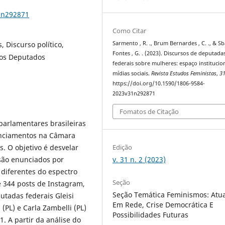
1n292871
Como Citar
 Discurso político,
Sarmento , R. ., Brum Bernardes , C. ., & Sb
Fontes , G. . (2023). Discursos de deputada
dos Deputados
federais sobre mulheres: espaço institucio
mídias sociais.
Revista Estudos Feministas
,
3
https://doi.org/10.1590/1806-9584-
2023v31n292871
Fomatos de Citação
parlamentares brasileiras
unciamentos na Câmara
Edição
. O objetivo é desvelar
v. 31 n. 2 (2023)
 são enunciados por
diferentes do espectro
Seção
e 344 posts de Instagram,
Seção Temática Feminismos: Atu
utadas federais Gleisi
Em Rede, Crise Democrática E
 (PL) e Carla Zambelli (PL)
Possibilidades Futuras
. A partir da análise do