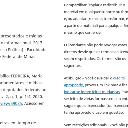
Compartilhar (copiar e redistribuir o
material em qualquer suporte ou for
e/ou adaptar (remixar, transformar, e 
a partir do material) para qualquer fi
mesmo que comercial.
epresentados e mídias
 informacional. 2017.
O licenciante não pode revogar estes
a Política) - Faculdade
direitos desde que os termos da licen
e Federal de Minas
sejam respeitados. Os termos são os
seguintes:
ílio; FERREIRA, Maria
Atribuição – Você deve dar o
crédito
Parlamentares e mídias
apropriado
, prover um link para a lic
de deputados federais no
indicar se foram feitas mudanças
. Is
. 2, n. 1, p. 1-4, 2020.
ser feito de várias formas sem, no ent
e/view/59035
. Acesso em
sugerir que o licenciador (ou licencian
tenha aprovado o uso em questão.
leiras em tempo de
Sem restrições adicionais - Você não 