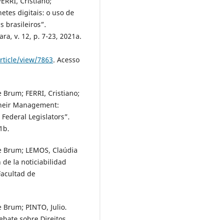
RRI, Cristiano;
tes digitais: o uso de
s brasileiros”.
a, v. 12, p. 7-23, 2021a.
rticle/view/7863
. Acesso
 Brum; FERRI, Cristiano;
Their Management:
 Federal Legislators”.
1b.
e Brum; LEMOS, Claúdia
 de la noticiabilidad
Facultad de
 Brum; PINTO, Julio.
debate sobre Direitos