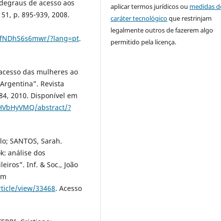
 degraus de acesso aos
aplicar termos jurídicos ou
medidas d
 51, p. 895-939, 2008.
caráter tecnológico
que restrinjam
legalmente outros de fazerem algo
4PfNDhS6s6mwr/?lang=pt
.
permitido pela licença.
e acesso das mulheres ao
 Argentina”. Revista
584, 2010. Disponível em
HHVbHyVMQ/abstract/?
lo; SANTOS, Sarah.
k: análise dos
iros”. Inf. & Soc., João
em
rticle/view/33468
. Acesso