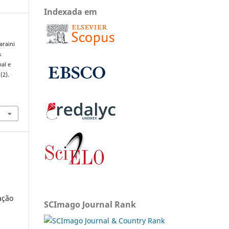
Indexada em
araini
s
nal e
1
(2).
ação
SCImago Journal Rank