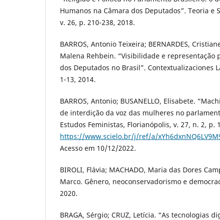
Humanos na Câmara dos Deputados”. Teoria e So
v. 26, p. 210-238, 2018.
BARROS, Antonio Teixeira; BERNARDES, Cristia
Malena Rehbein. “Visibilidade e representação p
dos Deputados no Brasil”. Contextualizaciones La
1-13, 2014.
BARROS, Antonio; BUSANELLO, Elisabete. “Mach
de interdição da voz das mulheres no parlamento
Estudos Feministas, Florianópolis, v. 27, n. 2, p.
https://www.scielo.br/j/ref/a/xYh6dxnNQ6LV9
Acesso em 10/12/2022.
BIROLI, Flávia; MACHADO, Maria das Dores Cam
Marco. Gênero, neoconservadorismo e democraci
2020.
BRAGA, Sérgio; CRUZ, Letícia. “As tecnologias di