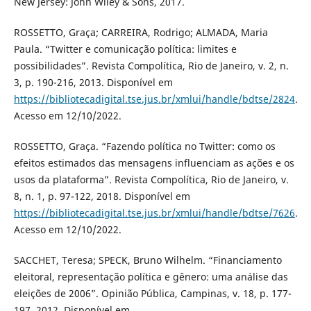
New Jersey: John Wiley & Sons, 2017.
ROSSETTO, Graça; CARREIRA, Rodrigo; ALMADA, Maria
Paula. “Twitter e comunicação política: limites e
possibilidades”. Revista Compolítica, Rio de Janeiro, v. 2, n.
3, p. 190-216, 2013. Disponível em
https://bibliotecadigital.tse.jus.br/xmlui/handle/bdtse/2824
.
Acesso em 12/10/2022.
ROSSETTO, Graça. “Fazendo política no Twitter: como os
efeitos estimados das mensagens influenciam as ações e os
usos da plataforma”. Revista Compolítica, Rio de Janeiro, v.
8, n. 1, p. 97-122, 2018. Disponível em
https://bibliotecadigital.tse.jus.br/xmlui/handle/bdtse/7626
.
Acesso em 12/10/2022.
SACCHET, Teresa; SPECK, Bruno Wilhelm. “Financiamento
eleitoral, representação política e gênero: uma análise das
eleições de 2006”. Opinião Pública, Campinas, v. 18, p. 177-
197, 2012. Disponível em