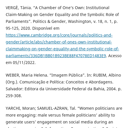
VERGÈ, Tània. “A Chamber of One’s Own: Institutional
Claim-Making on Gender Equality and the Symbolic Role of
Parliaments”. Politics & Gender, Washington, v. 18, n. 1, p.
95-125, 2020. Disponível em
https://www.cambridge.org/core/journals/politics-and-
gender/article/abs/chamber-of-ones-own-institutional-
claimmaking-on-gender-equality-and-the-symbolic-role-of-
parliaments/336DB1BB01B923BE88F47078ED1483E9
. Acesso
em 05/11/2022.
WEBER, Maria Helena. “Imagem Pública”. In: RUBIM, Albino
(Org.). Comunicação e Política: Conceitos e Abordagens.
Salvador: Editora da Universidade Federal da Bahia, 2004. p.
259-308.
YARCHI, Moran; SAMUEL-AZRAN, Tal. “Women politicians are
more engaging: male versus female politicians’ ability to
generate users’ engagement on social media during an