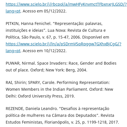
https://www.scielo.br/j/rbcpol/a/mwHFyKnvmctTFbxnxrJLGSD/?
lang=pt
. Acesso em 05/12/2022.
PITKIN, Hanna Fenichel. “Representação: palavras,
instituições e ideias”. Lua Nova: Revista de Cultura e
Política, São Paulo, v. 67, p. 15-47, 2006. Disponível em
https://www.scielo.br/j/ln/a/pSDrmVSqRqggw7GXhxBjCgG/?
lang=pt
. Acesso em 10/12/2022.
PUWAR, Nirmal. Space Invaders: Race, Gender and Bodies
out of place. Oxford; New York: Berg, 2004.
RAI, Shirin; SPARY, Carole. Performing Representation:
Women Members in the Indian Parliament. Oxford: New
Delhi: Oxford University Press, 2019.
REZENDE, Daniela Leandro. “Desafios à representação
política de mulheres na Câmara dos Deputados”. Revista
Estudos Feministas, Florianópolis, v. 25, p. 1199-1218, 2017.