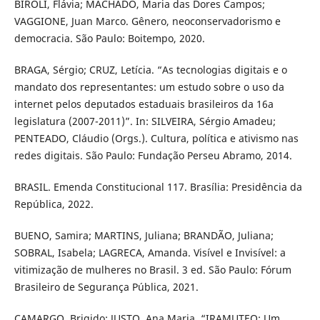
BIROLI, Flávia; MACHADO, Maria das Dores Campos;
VAGGIONE, Juan Marco. Gênero, neoconservadorismo e
democracia. São Paulo: Boitempo, 2020.
BRAGA, Sérgio; CRUZ, Letícia. “As tecnologias digitais e o
mandato dos representantes: um estudo sobre o uso da
internet pelos deputados estaduais brasileiros da 16a
legislatura (2007-2011)”. In: SILVEIRA, Sérgio Amadeu;
PENTEADO, Cláudio (Orgs.). Cultura, política e ativismo nas
redes digitais. São Paulo: Fundação Perseu Abramo, 2014.
BRASIL. Emenda Constitucional 117. Brasília: Presidência da
República, 2022.
BUENO, Samira; MARTINS, Juliana; BRANDÃO, Juliana;
SOBRAL, Isabela; LAGRECA, Amanda. Visível e Invisível: a
vitimização de mulheres no Brasil. 3 ed. São Paulo: Fórum
Brasileiro de Segurança Pública, 2021.
CAMARGO, Brigido; JUSTO, Ana Maria. “IRAMUTEQ: Um