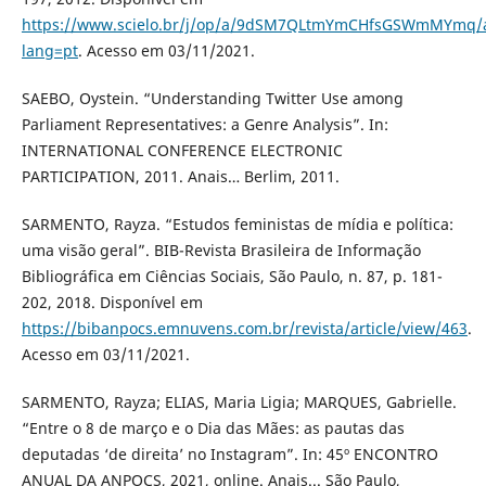
https://www.scielo.br/j/op/a/9dSM7QLtmYmCHfsGSWmMYmq/a
lang=pt
. Acesso em 03/11/2021.
SAEBO, Oystein. “Understanding Twitter Use among
Parliament Representatives: a Genre Analysis”. In:
INTERNATIONAL CONFERENCE ELECTRONIC
PARTICIPATION, 2011. Anais… Berlim, 2011.
SARMENTO, Rayza. “Estudos feministas de mídia e política:
uma visão geral”. BIB-Revista Brasileira de Informação
Bibliográfica em Ciências Sociais, São Paulo, n. 87, p. 181-
202, 2018. Disponível em
https://bibanpocs.emnuvens.com.br/revista/article/view/463
.
Acesso em 03/11/2021.
SARMENTO, Rayza; ELIAS, Maria Ligia; MARQUES, Gabrielle.
“Entre o 8 de março e o Dia das Mães: as pautas das
deputadas ‘de direita’ no Instagram”. In: 45º ENCONTRO
ANUAL DA ANPOCS, 2021, online. Anais... São Paulo,