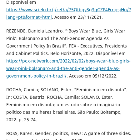
Disponível em
https://www.scielo.br/j/ref/a/75Qtbgy8g3qGZP4FrngsjHn/?
lang=pt&format=html
. Acesso em 23/11/2021.
REZENDE, Daniela Leandro. “‘Boys Wear Blue, Girls Wear
Pink’: Bolsonaro and The Anti-Gender Agenda As
Government Policy In Brazil”. PEX - Executives, Presidents
and Cabinet Politics. Belo Horizonte, 2022. Disponível em
https://pex-network.com/2022/02/02/boys-wear-blue-girls-
wear-pink-bolsonaro-and-the-anti-gender-agenda-as-
government-policy-in-brazil/
. Acesso em 05/12/2022.
ROCHA, Camila; SOLANO, Ester. “Feminismo em disputa”.
In: COSTA, Beatriz; ROCHA, Camila; SOLANO, Ester.
Feminismo em disputa: um estudo sobre o imaginário
político das mulheres brasileiras. São Paulo: Boitempo,
2022. p. 25-74.
ROSS, Karen. Gender, politics, news: A game of three sides.