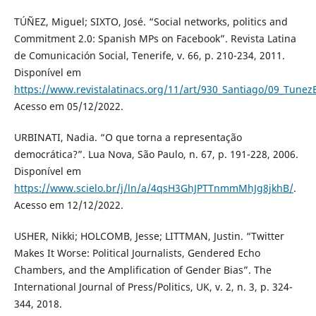
TÚÑEZ, Miguel; SIXTO, José. “Social networks, politics and
Commitment 2.0: Spanish MPs on Facebook”. Revista Latina
de Comunicación Social, Tenerife, v. 66, p. 210-234, 2011.
Disponível em
https://www.revistalatinacs.org/11/art/930_Santiago/09_Tunez
Acesso em 05/12/2022.
URBINATI, Nadia. “O que torna a representação
democrática?”. Lua Nova, São Paulo, n. 67, p. 191-228, 2006.
Disponível em
https://www.scielo.br/j/ln/a/4qsH3GhJPTTnmmMhJg8jkhB/
.
Acesso em 12/12/2022.
USHER, Nikki; HOLCOMB, Jesse; LITTMAN, Justin. “Twitter
Makes It Worse: Political Journalists, Gendered Echo
Chambers, and the Amplification of Gender Bias”. The
International Journal of Press/Politics, UK, v. 2, n. 3, p. 324-
344, 2018.