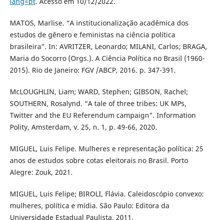
lang=pt
. Acesso em 10/12/2022.
MATOS, Marlise. “A institucionalização acadêmica dos
estudos de gênero e feministas na ciência política
brasileira”. In: AVRITZER, Leonardo; MILANI, Carlos; BRAGA,
Maria do Socorro (Orgs.). A Ciência Política no Brasil (1960-
2015). Rio de Janeiro: FGV /ABCP, 2016. p. 347-391.
McLOUGHLIN, Liam; WARD, Stephen; GIBSON, Rachel;
SOUTHERN, Rosalynd. “A tale of three tribes: UK MPs,
Twitter and the EU Referendum campaign”. Information
Polity, Amsterdam, v. 25, n. 1, p. 49-66, 2020.
MIGUEL, Luis Felipe. Mulheres e representação política: 25
anos de estudos sobre cotas eleitorais no Brasil. Porto
Alegre: Zouk, 2021.
MIGUEL, Luis Felipe; BIROLI, Flávia. Caleidoscópio convexo:
mulheres, política e mídia. São Paulo: Editora da
Universidade Estadual Paulista, 2011.