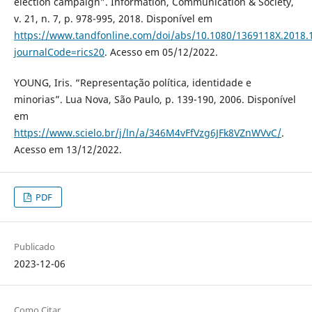
election campaign”. Information, Communication & Society,
v. 21, n. 7, p. 978-995, 2018. Disponível em
https://www.tandfonline.com/doi/abs/10.1080/1369118X.2018.
journalCode=rics20
. Acesso em 05/12/2022.
YOUNG, Iris. “Representação política, identidade e
minorias”. Lua Nova, São Paulo, p. 139-190, 2006. Disponível
em
https://www.scielo.br/j/ln/a/346M4vFfVzg6JFk8VZnWVvC/
.
Acesso em 13/12/2022.
PDF
Publicado
2023-12-06
Como Citar