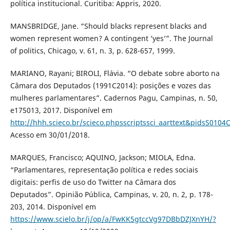
política institucional. Curitiba: Appris, 2020.
MANSBRIDGE, Jane. “Should blacks represent blacks and
women represent women? A contingent ‘yes’”. The Journal
of politics, Chicago, v. 61, n. 3, p. 628-657, 1999.
MARIANO, Rayani; BIROLI, Flávia. “O debate sobre aborto na
Câmara dos Deputados (1991C2014): posições e vozes das
mulheres parlamentares”. Cadernos Pagu, Campinas, n. 50,
e175013, 2017. Disponível em
http://hhh.scieco.br/scieco.phpsscriptssci_aarttext&pidsS0
Acesso em 30/01/2018.
MARQUES, Francisco; AQUINO, Jackson; MIOLA, Edna.
“Parlamentares, representação política e redes sociais
digitais: perfis de uso do Twitter na Câmara dos
Deputados”. Opinião Pública, Campinas, v. 20, n. 2, p. 178-
203, 2014. Disponível em
https://www.scielo.br/j/op/a/FwKK5gtccVg97DBbDZJXnYH/?