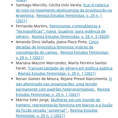
Santiago Morcillo, Cecilia Inés Varela,
Eca! A retórica
do nojo no movimento abolicionista da prostituição na
Argentina
,
Revista Estudos Feministas: v. 29 n. 1
(2021)
Fernanda Martins,
Feminismos criminológicos e
“tecnopolíticas”: novos ‘quadros’ para violência de
gênero
,
Revista Estudos Feministas: v. 28 n. 3 (2020)
Amanda Diniz Vallada, Joana Plaza Pinto,
Cinco
décadas de linguística feminista: índices de
consolidação do campo
,
Revista Estudos Feministas:
v. 29 n. 1 (2021)
Mariana Mazzini Marcondes, Marta Ferreira Santos
Farah,
Transversalidade de gênero em política pública
,
Revista Estudos Feministas: v. 29 n. 1 (2021)
Renan Gomes de Moura, Rejane Prevot Nascimento,
O
gay afeminado nas organizações: uma tensão
permanente com padrões heteronormativos
,
Revista
Estudos Feministas: v. 29 n. 1 (2021)
Marina Soler Jorge,
Mulheres em um mundo de
homens: representação feminina em Narcos e a ilusão
da ficção seriada “universal”
,
Revista Estudos
Feministas: v. 29 n. 1 (2021)