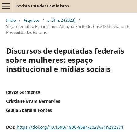
Revista Estudos Feministas
Início
/
Arquivos
/
v. 31 n. 2 (2023)
/
Seção Temática Feminismos: Atuação Em Rede, Crise Democrática E
Possibilidades Futuras
Discursos de deputadas federais
sobre mulheres: espaço
institucional e mídias sociais
Rayza Sarmento
Cristiane Brum Bernardes
Giulia Sbaraini Fontes
DOI:
https://doi.org/10.1590/1806-9584-2023v31n292871