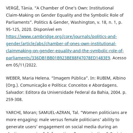
VERGÈ, Tània. “A Chamber of One’s Own: Institutional
Claim-Making on Gender Equality and the Symbolic Role of
Parliaments”. Politics & Gender, Washington, v. 18, n. 1, p.
95-125, 2020. Disponível em
https://www.cambridge.org/core/journals/politics-and-
gender/article/abs/chamber-of-ones-own-institutional-
claimmaking-on-gender-equality-and-the-symbolic-role-of-
parliaments/336DB1BB01B923BE88F47078ED1483E9
. Acesso
em 05/11/2022.
WEBER, Maria Helena. “Imagem Pública”. In: RUBIM, Albino
(Org.). Comunicação e Política: Conceitos e Abordagens.
Salvador: Editora da Universidade Federal da Bahia, 2004. p.
259-308.
YARCHI, Moran; SAMUEL-AZRAN, Tal. “Women politicians are
more engaging: male versus female politicians’ ability to
generate users’ engagement on social media during an