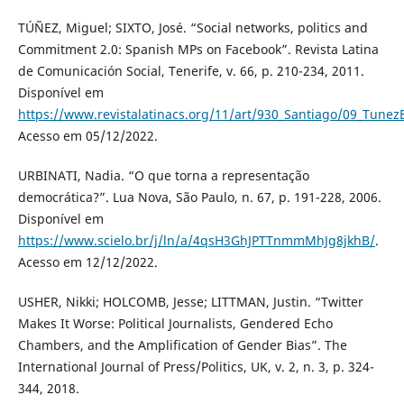
TÚÑEZ, Miguel; SIXTO, José. “Social networks, politics and
Commitment 2.0: Spanish MPs on Facebook”. Revista Latina
de Comunicación Social, Tenerife, v. 66, p. 210-234, 2011.
Disponível em
https://www.revistalatinacs.org/11/art/930_Santiago/09_Tunez
Acesso em 05/12/2022.
URBINATI, Nadia. “O que torna a representação
democrática?”. Lua Nova, São Paulo, n. 67, p. 191-228, 2006.
Disponível em
https://www.scielo.br/j/ln/a/4qsH3GhJPTTnmmMhJg8jkhB/
.
Acesso em 12/12/2022.
USHER, Nikki; HOLCOMB, Jesse; LITTMAN, Justin. “Twitter
Makes It Worse: Political Journalists, Gendered Echo
Chambers, and the Amplification of Gender Bias”. The
International Journal of Press/Politics, UK, v. 2, n. 3, p. 324-
344, 2018.