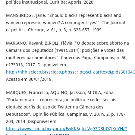
política institucional. Curitiba: Appris, 2020.
MANSBRIDGE, Jane. “Should blacks represent blacks and
women represent women? A contingent ‘yes’”. The Journal
of politics, Chicago, v. 61, n. 3, p. 628-657, 1999.
MARIANO, Rayani; BIROLI, Flávia. “O debate sobre aborto na
Câmara dos Deputados (1991C2014): posições e vozes das
mulheres parlamentares”. Cadernos Pagu, Campinas, n. 50,
e175013, 2017. Disponível em
http://hhh.scieco.br/scieco.phpsscriptssci_aarttext&pidsS0
Acesso em 30/01/2018.
MARQUES, Francisco; AQUINO, Jackson; MIOLA, Edna.
“Parlamentares, representação política e redes sociais
digitais: perfis de uso do Twitter na Câmara dos
Deputados”. Opinião Pública, Campinas, v. 20, n. 2, p. 178-
203, 2014. Disponível em
https://www.scielo.br/j/op/a/FwKK5gtccVg97DBbDZJXnYH/?