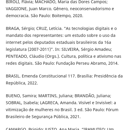
BIROLI, Flávia; MACHADO, Maria das Dores Campos;
VAGGIONE, Juan Marco. Gênero, neoconservadorismo e
democracia. São Paulo: Boitempo, 2020.
BRAGA, Sérgio; CRUZ, Letícia. “As tecnologias digitais e o
mandato dos representantes: um estudo sobre o uso da
internet pelos deputados estaduais brasileiros da 16a
legislatura (2007-2011)”. In: SILVEIRA, Sérgio Amadeu;
PENTEADO, Cláudio (Orgs.). Cultura, política e ativismo nas
redes digitais. São Paulo: Fundação Perseu Abramo, 2014.
BRASIL. Emenda Constitucional 117. Brasília: Presidência da
República, 2022.
BUENO, Samira; MARTINS, Juliana; BRANDÃO, Juliana;
SOBRAL, Isabela; LAGRECA, Amanda. Visível e Invisível: a
vitimização de mulheres no Brasil. 3 ed. São Paulo: Fórum
Brasileiro de Segurança Pública, 2021.
CAMARGO, Brigido; JUSTO, Ana Maria. “IRAMUTEQ: Um