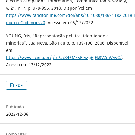
election campaign”. Information, Communication & Society,
v. 21, n. 7, p. 978-995, 2018. Disponível em
https://www.tandfonline.com/doi/abs/10.1080/1369118X.2018.
journalCode=rics20
. Acesso em 05/12/2022.
YOUNG, Iris. “Representação política, identidade e
minorias”. Lua Nova, São Paulo, p. 139-190, 2006. Disponível
em
https://www.scielo.br/j/ln/a/346M4vFfVzg6JFk8VZnWVvC/
.
Acesso em 13/12/2022.
PDF
Publicado
2023-12-06
Como Citar