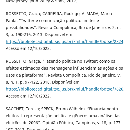
New Jersey: John Wiley & Sons, 2017.
ROSSETTO, Graça; CARREIRA, Rodrigo; ALMADA, Maria
Paula. “Twitter e comunicação política: limites e
possibilidades”. Revista Compolítica, Rio de Janeiro, v. 2, n.
3, p. 190-216, 2013. Disponível em
https://bibliotecadigital.tse.jus.br/xmlui/handle/bdtse/2824
.
Acesso em 12/10/2022.
ROSSETTO, Graça. “Fazendo política no Twitter: como os
efeitos estimados das mensagens influenciam as ações e os
usos da plataforma”. Revista Compolítica, Rio de Janeiro, v.
8, n. 1, p. 97-122, 2018. Disponível em
https://bibliotecadigital.tse.jus.br/xmlui/handle/bdtse/7626
.
Acesso em 12/10/2022.
SACCHET, Teresa; SPECK, Bruno Wilhelm. “Financiamento
eleitoral, representação política e gênero: uma análise das
eleições de 2006”. Opinião Pública, Campinas, v. 18, p. 177-
197, 2012. Disponível em