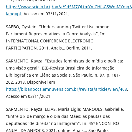
https://www.scielo.br/j/op/a/9dSM7QLtmYmCHfsGSWmMYmq/a
lang=pt
. Acesso em 03/11/2021.
SAEBO, Oystein. “Understanding Twitter Use among
Parliament Representatives: a Genre Analysis”. In:
INTERNATIONAL CONFERENCE ELECTRONIC
PARTICIPATION, 2011. Anais… Berlim, 2011.
SARMENTO, Rayza. “Estudos feministas de mídia e política:
uma visão geral”. BIB-Revista Brasileira de Informação
Bibliográfica em Ciências Sociais, São Paulo, n. 87, p. 181-
202, 2018. Disponível em
https://bibanpocs.emnuvens.com.br/revista/article/view/463
.
Acesso em 03/11/2021.
SARMENTO, Rayza; ELIAS, Maria Ligia; MARQUES, Gabrielle.
“Entre o 8 de março e o Dia das Mães: as pautas das
deputadas ‘de direita’ no Instagram”. In: 45º ENCONTRO
ANUAL DA ANPOCS, 2021, online. Anais... São Paulo,