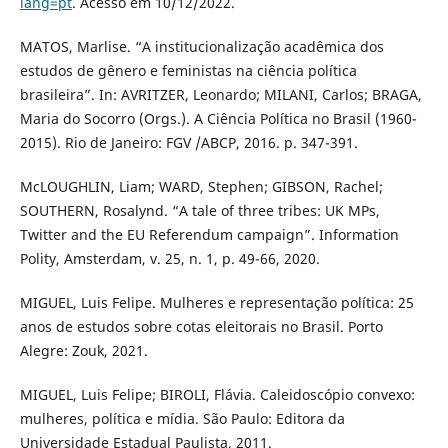
lang=pt
. Acesso em 10/12/2022.
MATOS, Marlise. “A institucionalização acadêmica dos
estudos de gênero e feministas na ciência política
brasileira”. In: AVRITZER, Leonardo; MILANI, Carlos; BRAGA,
Maria do Socorro (Orgs.). A Ciência Política no Brasil (1960-
2015). Rio de Janeiro: FGV /ABCP, 2016. p. 347-391.
McLOUGHLIN, Liam; WARD, Stephen; GIBSON, Rachel;
SOUTHERN, Rosalynd. “A tale of three tribes: UK MPs,
Twitter and the EU Referendum campaign”. Information
Polity, Amsterdam, v. 25, n. 1, p. 49-66, 2020.
MIGUEL, Luis Felipe. Mulheres e representação política: 25
anos de estudos sobre cotas eleitorais no Brasil. Porto
Alegre: Zouk, 2021.
MIGUEL, Luis Felipe; BIROLI, Flávia. Caleidoscópio convexo:
mulheres, política e mídia. São Paulo: Editora da
Universidade Estadual Paulista, 2011.