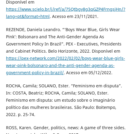
Disponível em
https://www.scielo.br/j/ref/a/75Qtbgy8g3qGZP4FrngsjHn/?
lang=pt&format=html
. Acesso em 23/11/2021.
REZENDE, Daniela Leandro. “‘Boys Wear Blue, Girls Wear
Pink’: Bolsonaro and The Anti-Gender Agenda As
Government Policy In Brazil”. PEX - Executives, Presidents
and Cabinet Politics. Belo Horizonte, 2022. Disponível em
https://pex-network.com/2022/02/02/boys-wear-blue-girls-
wear-pink-bolsonaro-and-the-anti-gender-agenda-as-
government-policy-in-brazil/
. Acesso em 05/12/2022.
ROCHA, Camila; SOLANO, Ester. “Feminismo em disputa”.
In: COSTA, Beatriz; ROCHA, Camila; SOLANO, Ester.
Feminismo em disputa: um estudo sobre o imaginário
político das mulheres brasileiras. São Paulo: Boitempo,
2022. p. 25-74.
ROSS, Karen. Gender, politics, news: A game of three sides.