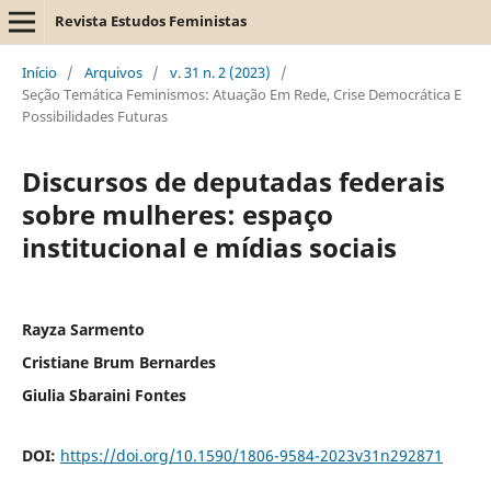
Revista Estudos Feministas
Início
/
Arquivos
/
v. 31 n. 2 (2023)
/
Seção Temática Feminismos: Atuação Em Rede, Crise Democrática E
Possibilidades Futuras
Discursos de deputadas federais
sobre mulheres: espaço
institucional e mídias sociais
Rayza Sarmento
Cristiane Brum Bernardes
Giulia Sbaraini Fontes
DOI:
https://doi.org/10.1590/1806-9584-2023v31n292871