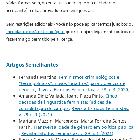
várias formas sem, no entanto, sugerir que o licenciador (ou
licenciante) tenha aprovado o uso em questão.
Sem restrições adicionais - Você não pode aplicar termos jurídicos ou
medidas de caráter tecnológico
que restrinjam legalmente outros de
fazerem algo permitido pela licença.
Artigos Semelhantes
Fernanda Martins,
Feminismos criminológicos e
“tecnopolíticas”: novos ‘quadros’ para violência de
gênero
,
Revista Estudos Feministas: v. 28 n. 3 (2020)
Amanda Diniz Vallada, Joana Plaza Pinto,
Cinco
décadas de linguística feminista: índices de
consolidação do campo
,
Revista Estudos Feministas:
v. 29 n. 1 (2021)
Mariana Mazzini Marcondes, Marta Ferreira Santos
Farah,
Transversalidade de gênero em política pública
,
Revista Estudos Feministas: v. 29 n. 1 (2021)
Renan Gomes de Moura, Rejane Prevot Nascimento,
O