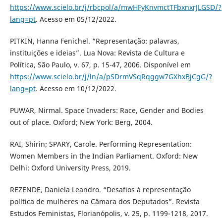
https://www.scielo.br/j/rbcpol/a/mwHFyKnvmctTFbxnxrJLGSD/?
lang=pt
. Acesso em 05/12/2022.
PITKIN, Hanna Fenichel. “Representação: palavras,
instituições e ideias”. Lua Nova: Revista de Cultura e
Política, São Paulo, v. 67, p. 15-47, 2006. Disponível em
https://www.scielo.br/j/ln/a/pSDrmVSqRqggw7GXhxBjCgG/?
lang=pt
. Acesso em 10/12/2022.
PUWAR, Nirmal. Space Invaders: Race, Gender and Bodies
out of place. Oxford; New York: Berg, 2004.
RAI, Shirin; SPARY, Carole. Performing Representation:
Women Members in the Indian Parliament. Oxford: New
Delhi: Oxford University Press, 2019.
REZENDE, Daniela Leandro. “Desafios à representação
política de mulheres na Câmara dos Deputados”. Revista
Estudos Feministas, Florianópolis, v. 25, p. 1199-1218, 2017.