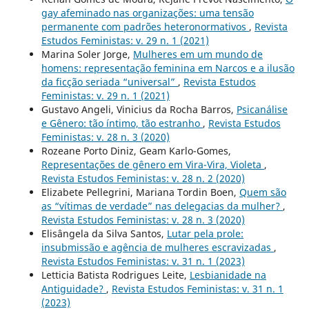
gay afeminado nas organizações: uma tensão
permanente com padrões heteronormativos
,
Revista
Estudos Feministas: v. 29 n. 1 (2021)
Marina Soler Jorge,
Mulheres em um mundo de
homens: representação feminina em Narcos e a ilusão
da ficção seriada “universal”
,
Revista Estudos
Feministas: v. 29 n. 1 (2021)
Gustavo Angeli, Vinicius da Rocha Barros,
Psicanálise
e Gênero: tão íntimo, tão estranho
,
Revista Estudos
Feministas: v. 28 n. 3 (2020)
Rozeane Porto Diniz, Geam Karlo-Gomes,
Representações de gênero em Vira-Vira, Violeta
,
Revista Estudos Feministas: v. 28 n. 2 (2020)
Elizabete Pellegrini, Mariana Tordin Boen,
Quem são
as “vítimas de verdade” nas delegacias da mulher?
,
Revista Estudos Feministas: v. 28 n. 3 (2020)
Elisângela da Silva Santos,
Lutar pela prole:
insubmissão e agência de mulheres escravizadas
,
Revista Estudos Feministas: v. 31 n. 1 (2023)
Letticia Batista Rodrigues Leite,
Lesbianidade na
Antiguidade?
,
Revista Estudos Feministas: v. 31 n. 1
(2023)