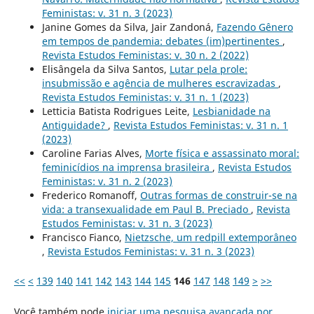
Feministas: v. 31 n. 3 (2023)
Janine Gomes da Silva, Jair Zandoná,
Fazendo Gênero
em tempos de pandemia: debates (im)pertinentes
,
Revista Estudos Feministas: v. 30 n. 2 (2022)
Elisângela da Silva Santos,
Lutar pela prole:
insubmissão e agência de mulheres escravizadas
,
Revista Estudos Feministas: v. 31 n. 1 (2023)
Letticia Batista Rodrigues Leite,
Lesbianidade na
Antiguidade?
,
Revista Estudos Feministas: v. 31 n. 1
(2023)
Caroline Farias Alves,
Morte física e assassinato moral:
feminicídios na imprensa brasileira
,
Revista Estudos
Feministas: v. 31 n. 2 (2023)
Frederico Romanoff,
Outras formas de construir-se na
vida: a transexualidade em Paul B. Preciado
,
Revista
Estudos Feministas: v. 31 n. 3 (2023)
Francisco Fianco,
Nietzsche, um redpill extemporâneo
,
Revista Estudos Feministas: v. 31 n. 3 (2023)
<<
<
139
140
141
142
143
144
145
146
147
148
149
>
>>
Você também pode
iniciar uma pesquisa avançada por