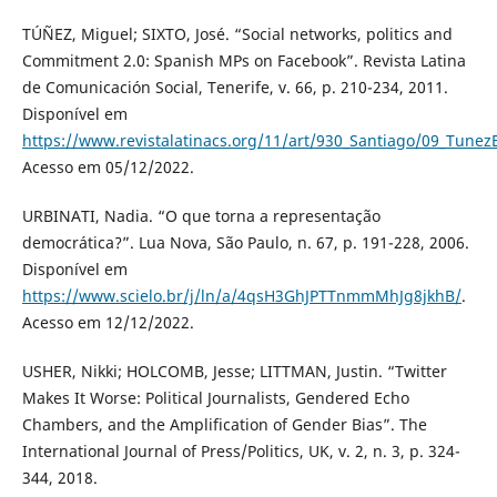
TÚÑEZ, Miguel; SIXTO, José. “Social networks, politics and
Commitment 2.0: Spanish MPs on Facebook”. Revista Latina
de Comunicación Social, Tenerife, v. 66, p. 210-234, 2011.
Disponível em
https://www.revistalatinacs.org/11/art/930_Santiago/09_Tunez
Acesso em 05/12/2022.
URBINATI, Nadia. “O que torna a representação
democrática?”. Lua Nova, São Paulo, n. 67, p. 191-228, 2006.
Disponível em
https://www.scielo.br/j/ln/a/4qsH3GhJPTTnmmMhJg8jkhB/
.
Acesso em 12/12/2022.
USHER, Nikki; HOLCOMB, Jesse; LITTMAN, Justin. “Twitter
Makes It Worse: Political Journalists, Gendered Echo
Chambers, and the Amplification of Gender Bias”. The
International Journal of Press/Politics, UK, v. 2, n. 3, p. 324-
344, 2018.