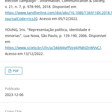
election campaign”. Information, Communication & Society,
v. 21, n. 7, p. 978-995, 2018. Disponível em
https://www.tandfonline.com/doi/abs/10.1080/1369118X.2018.
journalCode=rics20
. Acesso em 05/12/2022.
YOUNG, Iris. “Representação política, identidade e
minorias”. Lua Nova, São Paulo, p. 139-190, 2006. Disponível
em
https://www.scielo.br/j/ln/a/346M4vFfVzg6JFk8VZnWVvC/
.
Acesso em 13/12/2022.
PDF
Publicado
2023-12-06
Como Citar