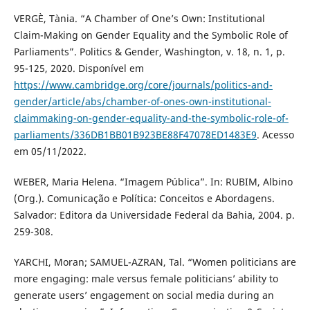
VERGÈ, Tània. “A Chamber of One’s Own: Institutional
Claim-Making on Gender Equality and the Symbolic Role of
Parliaments”. Politics & Gender, Washington, v. 18, n. 1, p.
95-125, 2020. Disponível em
https://www.cambridge.org/core/journals/politics-and-
gender/article/abs/chamber-of-ones-own-institutional-
claimmaking-on-gender-equality-and-the-symbolic-role-of-
parliaments/336DB1BB01B923BE88F47078ED1483E9
. Acesso
em 05/11/2022.
WEBER, Maria Helena. “Imagem Pública”. In: RUBIM, Albino
(Org.). Comunicação e Política: Conceitos e Abordagens.
Salvador: Editora da Universidade Federal da Bahia, 2004. p.
259-308.
YARCHI, Moran; SAMUEL-AZRAN, Tal. “Women politicians are
more engaging: male versus female politicians’ ability to
generate users’ engagement on social media during an