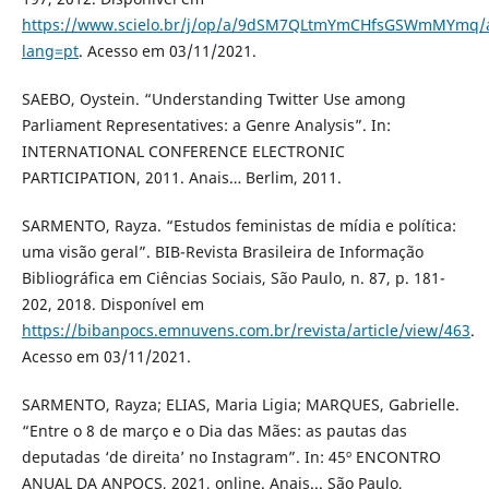
https://www.scielo.br/j/op/a/9dSM7QLtmYmCHfsGSWmMYmq/a
lang=pt
. Acesso em 03/11/2021.
SAEBO, Oystein. “Understanding Twitter Use among
Parliament Representatives: a Genre Analysis”. In:
INTERNATIONAL CONFERENCE ELECTRONIC
PARTICIPATION, 2011. Anais… Berlim, 2011.
SARMENTO, Rayza. “Estudos feministas de mídia e política:
uma visão geral”. BIB-Revista Brasileira de Informação
Bibliográfica em Ciências Sociais, São Paulo, n. 87, p. 181-
202, 2018. Disponível em
https://bibanpocs.emnuvens.com.br/revista/article/view/463
.
Acesso em 03/11/2021.
SARMENTO, Rayza; ELIAS, Maria Ligia; MARQUES, Gabrielle.
“Entre o 8 de março e o Dia das Mães: as pautas das
deputadas ‘de direita’ no Instagram”. In: 45º ENCONTRO
ANUAL DA ANPOCS, 2021, online. Anais... São Paulo,