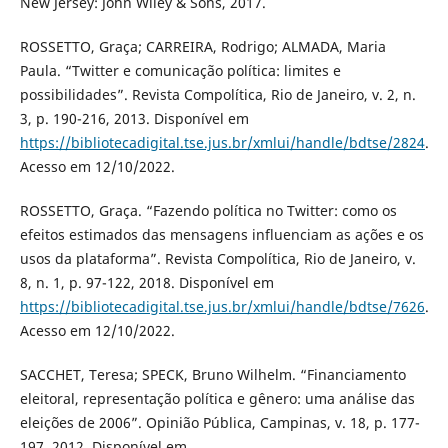
New Jersey: John Wiley & Sons, 2017.
ROSSETTO, Graça; CARREIRA, Rodrigo; ALMADA, Maria
Paula. “Twitter e comunicação política: limites e
possibilidades”. Revista Compolítica, Rio de Janeiro, v. 2, n.
3, p. 190-216, 2013. Disponível em
https://bibliotecadigital.tse.jus.br/xmlui/handle/bdtse/2824
.
Acesso em 12/10/2022.
ROSSETTO, Graça. “Fazendo política no Twitter: como os
efeitos estimados das mensagens influenciam as ações e os
usos da plataforma”. Revista Compolítica, Rio de Janeiro, v.
8, n. 1, p. 97-122, 2018. Disponível em
https://bibliotecadigital.tse.jus.br/xmlui/handle/bdtse/7626
.
Acesso em 12/10/2022.
SACCHET, Teresa; SPECK, Bruno Wilhelm. “Financiamento
eleitoral, representação política e gênero: uma análise das
eleições de 2006”. Opinião Pública, Campinas, v. 18, p. 177-
197, 2012. Disponível em