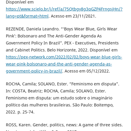
Disponível em
https://www.scielo.br/j/ref/a/75Qtbgy8g3qGZP4FrngsjHn/?
lang=pt&format=html
. Acesso em 23/11/2021.
REZENDE, Daniela Leandro. “‘Boys Wear Blue, Girls Wear
Pink’: Bolsonaro and The Anti-Gender Agenda As
Government Policy In Brazil”. PEX - Executives, Presidents
and Cabinet Politics. Belo Horizonte, 2022. Disponível em
https://pex-network.com/2022/02/02/boys-wear-blue-girls-
wear-pink-bolsonaro-and-the-anti-gender-agenda-as-
government-policy-in-brazil/
. Acesso em 05/12/2022.
ROCHA, Camila; SOLANO, Ester. “Feminismo em disputa”.
In: COSTA, Beatriz; ROCHA, Camila; SOLANO, Ester.
Feminismo em disputa: um estudo sobre o imaginário
político das mulheres brasileiras. São Paulo: Boitempo,
2022. p. 25-74.
ROSS, Karen. Gender, politics, news: A game of three sides.