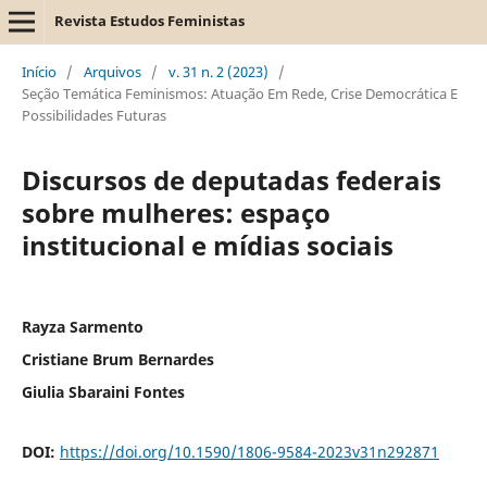
Revista Estudos Feministas
Início
/
Arquivos
/
v. 31 n. 2 (2023)
/
Seção Temática Feminismos: Atuação Em Rede, Crise Democrática E
Possibilidades Futuras
Discursos de deputadas federais
sobre mulheres: espaço
institucional e mídias sociais
Rayza Sarmento
Cristiane Brum Bernardes
Giulia Sbaraini Fontes
DOI:
https://doi.org/10.1590/1806-9584-2023v31n292871