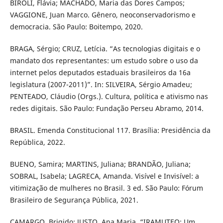
BIROLI, Flávia; MACHADO, Maria das Dores Campos;
VAGGIONE, Juan Marco. Gênero, neoconservadorismo e
democracia. São Paulo: Boitempo, 2020.
BRAGA, Sérgio; CRUZ, Letícia. “As tecnologias digitais e o
mandato dos representantes: um estudo sobre o uso da
internet pelos deputados estaduais brasileiros da 16a
legislatura (2007-2011)”. In: SILVEIRA, Sérgio Amadeu;
PENTEADO, Cláudio (Orgs.). Cultura, política e ativismo nas
redes digitais. São Paulo: Fundação Perseu Abramo, 2014.
BRASIL. Emenda Constitucional 117. Brasília: Presidência da
República, 2022.
BUENO, Samira; MARTINS, Juliana; BRANDÃO, Juliana;
SOBRAL, Isabela; LAGRECA, Amanda. Visível e Invisível: a
vitimização de mulheres no Brasil. 3 ed. São Paulo: Fórum
Brasileiro de Segurança Pública, 2021.
CAMARGO, Brigido; JUSTO, Ana Maria. “IRAMUTEQ: Um