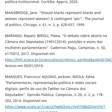
política institucional. Curitiba: Appris, 2020.
MANSBRIDGE, Jane. “Should blacks represent blacks and
women represent women? A contingent ‘yes’”. The Journal
of politics, Chicago, v. 61, n. 3, p. 628-657, 1999.
MARIANO, Rayani; BIROLI, Flávia. “O debate sobre aborto na
Câmara dos Deputados (1991C2014): posições e vozes das
mulheres parlamentares”. Cadernos Pagu, Campinas, n. 50,
e175013, 2017. Disponível em
http://hhh.scieco.br/scieco.phpsscriptssci_aarttext&pidsS0
Acesso em 30/01/2018.
MARQUES, Francisco; AQUINO, Jackson; MIOLA, Edna.
“Parlamentares, representação política e redes sociais
digitais: perfis de uso do Twitter na Câmara dos
Deputados”. Opinião Pública, Campinas, v. 20, n. 2, p. 178-
203, 2014. Disponível em
https://www.scielo.br/j/op/a/FwKK5gtccVg97DBbDZJXnYH/?