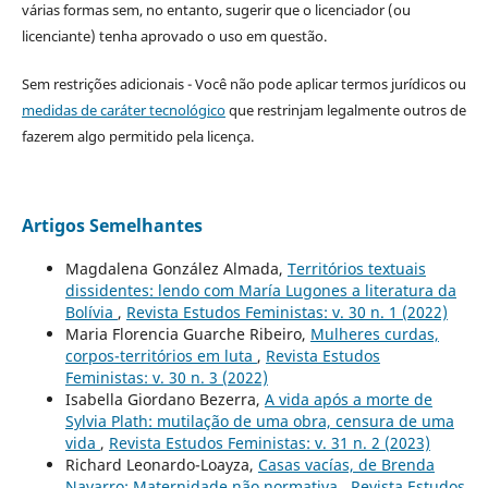
várias formas sem, no entanto, sugerir que o licenciador (ou
licenciante) tenha aprovado o uso em questão.
Sem restrições adicionais - Você não pode aplicar termos jurídicos ou
medidas de caráter tecnológico
que restrinjam legalmente outros de
fazerem algo permitido pela licença.
Artigos Semelhantes
Magdalena González Almada,
Territórios textuais
dissidentes: lendo com María Lugones a literatura da
Bolívia
,
Revista Estudos Feministas: v. 30 n. 1 (2022)
Maria Florencia Guarche Ribeiro,
Mulheres curdas,
corpos-territórios em luta
,
Revista Estudos
Feministas: v. 30 n. 3 (2022)
Isabella Giordano Bezerra,
A vida após a morte de
Sylvia Plath: mutilação de uma obra, censura de uma
vida
,
Revista Estudos Feministas: v. 31 n. 2 (2023)
Richard Leonardo-Loayza,
Casas vacías, de Brenda
Navarro: Maternidade não normativa
,
Revista Estudos