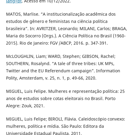
lang=pt
. Acesso em 10/12/2022.
MATOS, Marlise. “A institucionalização acadêmica dos
estudos de gênero e feministas na ciência política
brasileira”. In: AVRITZER, Leonardo; MILANI, Carlos; BRAGA,
Maria do Socorro (Orgs.). A Ciência Política no Brasil (1960-
2015). Rio de Janeiro: FGV /ABCP, 2016. p. 347-391.
McLOUGHLIN, Liam; WARD, Stephen; GIBSON, Rachel;
SOUTHERN, Rosalynd. “A tale of three tribes: UK MPs,
Twitter and the EU Referendum campaign”. Information
Polity, Amsterdam, v. 25, n. 1, p. 49-66, 2020.
MIGUEL, Luis Felipe. Mulheres e representação política: 25
anos de estudos sobre cotas eleitorais no Brasil. Porto
Alegre: Zouk, 2021.
MIGUEL, Luis Felipe; BIROLI, Flávia. Caleidoscópio convexo:
mulheres, política e mídia. São Paulo: Editora da
Universidade Estadual Paulista, 2011.