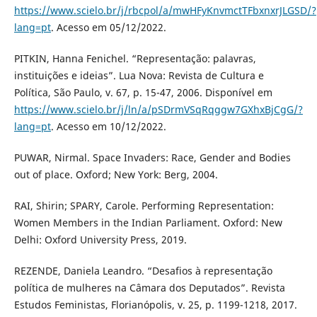
https://www.scielo.br/j/rbcpol/a/mwHFyKnvmctTFbxnxrJLGSD/?
lang=pt
. Acesso em 05/12/2022.
PITKIN, Hanna Fenichel. “Representação: palavras,
instituições e ideias”. Lua Nova: Revista de Cultura e
Política, São Paulo, v. 67, p. 15-47, 2006. Disponível em
https://www.scielo.br/j/ln/a/pSDrmVSqRqggw7GXhxBjCgG/?
lang=pt
. Acesso em 10/12/2022.
PUWAR, Nirmal. Space Invaders: Race, Gender and Bodies
out of place. Oxford; New York: Berg, 2004.
RAI, Shirin; SPARY, Carole. Performing Representation:
Women Members in the Indian Parliament. Oxford: New
Delhi: Oxford University Press, 2019.
REZENDE, Daniela Leandro. “Desafios à representação
política de mulheres na Câmara dos Deputados”. Revista
Estudos Feministas, Florianópolis, v. 25, p. 1199-1218, 2017.