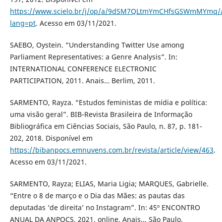
https://www.scielo.br/j/op/a/9dSM7QLtmYmCHfsGSWmMYmq/a
lang=pt
. Acesso em 03/11/2021.
SAEBO, Oystein. “Understanding Twitter Use among
Parliament Representatives: a Genre Analysis”. In:
INTERNATIONAL CONFERENCE ELECTRONIC
PARTICIPATION, 2011. Anais… Berlim, 2011.
SARMENTO, Rayza. “Estudos feministas de mídia e política:
uma visão geral”. BIB-Revista Brasileira de Informação
Bibliográfica em Ciências Sociais, São Paulo, n. 87, p. 181-
202, 2018. Disponível em
https://bibanpocs.emnuvens.com.br/revista/article/view/463
.
Acesso em 03/11/2021.
SARMENTO, Rayza; ELIAS, Maria Ligia; MARQUES, Gabrielle.
“Entre o 8 de março e o Dia das Mães: as pautas das
deputadas ‘de direita’ no Instagram”. In: 45º ENCONTRO
ANUAL DA ANPOCS, 2021, online. Anais... São Paulo,