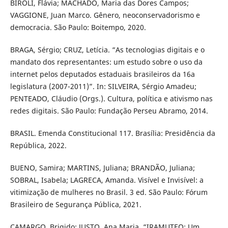
BIROLI, Flávia; MACHADO, Maria das Dores Campos;
VAGGIONE, Juan Marco. Gênero, neoconservadorismo e
democracia. São Paulo: Boitempo, 2020.
BRAGA, Sérgio; CRUZ, Letícia. “As tecnologias digitais e o
mandato dos representantes: um estudo sobre o uso da
internet pelos deputados estaduais brasileiros da 16a
legislatura (2007-2011)”. In: SILVEIRA, Sérgio Amadeu;
PENTEADO, Cláudio (Orgs.). Cultura, política e ativismo nas
redes digitais. São Paulo: Fundação Perseu Abramo, 2014.
BRASIL. Emenda Constitucional 117. Brasília: Presidência da
República, 2022.
BUENO, Samira; MARTINS, Juliana; BRANDÃO, Juliana;
SOBRAL, Isabela; LAGRECA, Amanda. Visível e Invisível: a
vitimização de mulheres no Brasil. 3 ed. São Paulo: Fórum
Brasileiro de Segurança Pública, 2021.
CAMARGO, Brigido; JUSTO, Ana Maria. “IRAMUTEQ: Um