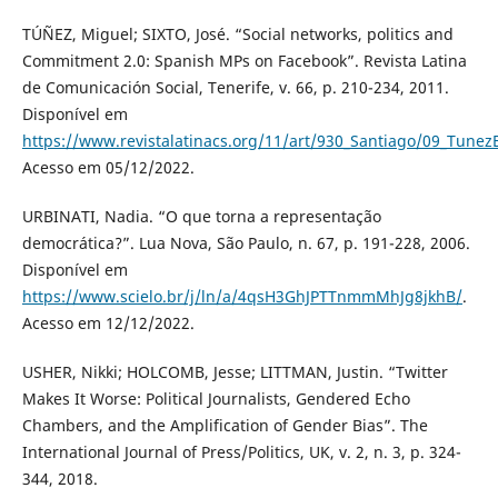
TÚÑEZ, Miguel; SIXTO, José. “Social networks, politics and
Commitment 2.0: Spanish MPs on Facebook”. Revista Latina
de Comunicación Social, Tenerife, v. 66, p. 210-234, 2011.
Disponível em
https://www.revistalatinacs.org/11/art/930_Santiago/09_Tunez
Acesso em 05/12/2022.
URBINATI, Nadia. “O que torna a representação
democrática?”. Lua Nova, São Paulo, n. 67, p. 191-228, 2006.
Disponível em
https://www.scielo.br/j/ln/a/4qsH3GhJPTTnmmMhJg8jkhB/
.
Acesso em 12/12/2022.
USHER, Nikki; HOLCOMB, Jesse; LITTMAN, Justin. “Twitter
Makes It Worse: Political Journalists, Gendered Echo
Chambers, and the Amplification of Gender Bias”. The
International Journal of Press/Politics, UK, v. 2, n. 3, p. 324-
344, 2018.