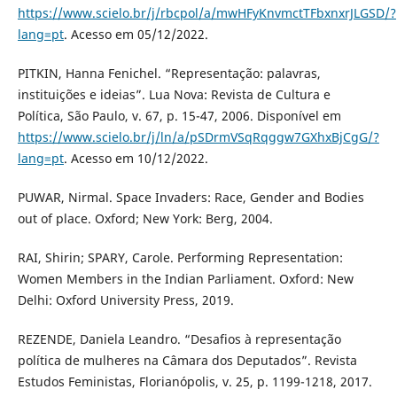
https://www.scielo.br/j/rbcpol/a/mwHFyKnvmctTFbxnxrJLGSD/?
lang=pt
. Acesso em 05/12/2022.
PITKIN, Hanna Fenichel. “Representação: palavras,
instituições e ideias”. Lua Nova: Revista de Cultura e
Política, São Paulo, v. 67, p. 15-47, 2006. Disponível em
https://www.scielo.br/j/ln/a/pSDrmVSqRqggw7GXhxBjCgG/?
lang=pt
. Acesso em 10/12/2022.
PUWAR, Nirmal. Space Invaders: Race, Gender and Bodies
out of place. Oxford; New York: Berg, 2004.
RAI, Shirin; SPARY, Carole. Performing Representation:
Women Members in the Indian Parliament. Oxford: New
Delhi: Oxford University Press, 2019.
REZENDE, Daniela Leandro. “Desafios à representação
política de mulheres na Câmara dos Deputados”. Revista
Estudos Feministas, Florianópolis, v. 25, p. 1199-1218, 2017.