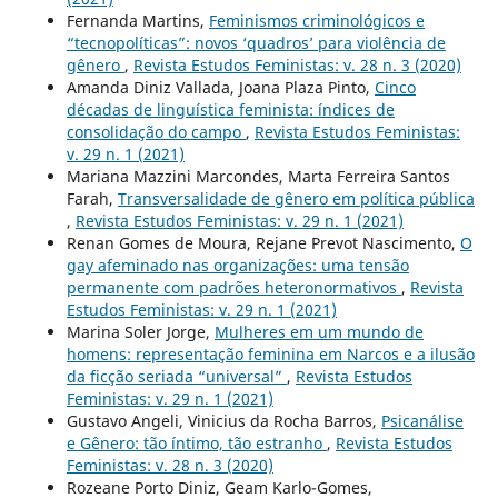
Fernanda Martins,
Feminismos criminológicos e
“tecnopolíticas”: novos ‘quadros’ para violência de
gênero
,
Revista Estudos Feministas: v. 28 n. 3 (2020)
Amanda Diniz Vallada, Joana Plaza Pinto,
Cinco
décadas de linguística feminista: índices de
consolidação do campo
,
Revista Estudos Feministas:
v. 29 n. 1 (2021)
Mariana Mazzini Marcondes, Marta Ferreira Santos
Farah,
Transversalidade de gênero em política pública
,
Revista Estudos Feministas: v. 29 n. 1 (2021)
Renan Gomes de Moura, Rejane Prevot Nascimento,
O
gay afeminado nas organizações: uma tensão
permanente com padrões heteronormativos
,
Revista
Estudos Feministas: v. 29 n. 1 (2021)
Marina Soler Jorge,
Mulheres em um mundo de
homens: representação feminina em Narcos e a ilusão
da ficção seriada “universal”
,
Revista Estudos
Feministas: v. 29 n. 1 (2021)
Gustavo Angeli, Vinicius da Rocha Barros,
Psicanálise
e Gênero: tão íntimo, tão estranho
,
Revista Estudos
Feministas: v. 28 n. 3 (2020)
Rozeane Porto Diniz, Geam Karlo-Gomes,