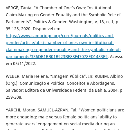
VERGÈ, Tània. “A Chamber of One’s Own: Institutional
Claim-Making on Gender Equality and the Symbolic Role of
Parliaments”. Politics & Gender, Washington, v. 18, n. 1, p.
95-125, 2020. Disponível em
https://www.cambridge.org/core/journals/politics-and-
gender/article/abs/chamber-of-ones-own-institutional-
claimmaking-on-gender-equality-and-the-symbolic-role-of-
parliaments/336DB1BB01B923BE88F47078ED1483E9
. Acesso
em 05/11/2022.
WEBER, Maria Helena. “Imagem Pública”. In: RUBIM, Albino
(Org.). Comunicação e Política: Conceitos e Abordagens.
Salvador: Editora da Universidade Federal da Bahia, 2004. p.
259-308.
YARCHI, Moran; SAMUEL-AZRAN, Tal. “Women politicians are
more engaging: male versus female politicians’ ability to
generate users’ engagement on social media during an