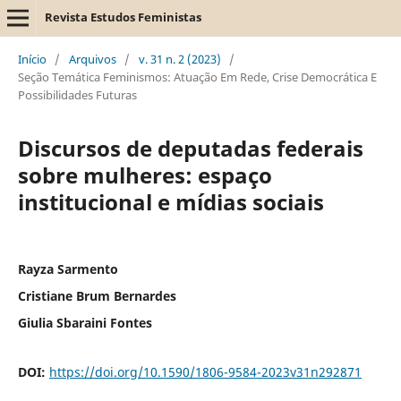
Revista Estudos Feministas
Início
/
Arquivos
/
v. 31 n. 2 (2023)
/
Seção Temática Feminismos: Atuação Em Rede, Crise Democrática E
Possibilidades Futuras
Discursos de deputadas federais
sobre mulheres: espaço
institucional e mídias sociais
Rayza Sarmento
Cristiane Brum Bernardes
Giulia Sbaraini Fontes
DOI:
https://doi.org/10.1590/1806-9584-2023v31n292871