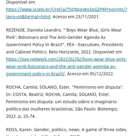
Disponível em
https://www.scielo.br/j/ref/a/75Qtbgy8g3qGZP4FrngsjHn/?
lang=pt&format=html
. Acesso em 23/11/2021.
REZENDE, Daniela Leandro. “‘Boys Wear Blue, Girls Wear
Pink’: Bolsonaro and The Anti-Gender Agenda As
Government Policy In Brazil”. PEX - Executives, Presidents
and Cabinet Politics. Belo Horizonte, 2022. Disponível em
https://pex-network.com/2022/02/02/boys-wear-blue-girls-
wear-pink-bolsonaro-and-the-anti-gender-agenda-as-
government-policy-in-brazil/
. Acesso em 05/12/2022.
ROCHA, Camila; SOLANO, Ester. “Feminismo em disputa”.
In: COSTA, Beatriz; ROCHA, Camila; SOLANO, Ester.
Feminismo em disputa: um estudo sobre o imaginário
político das mulheres brasileiras. São Paulo: Boitempo,
2022. p. 25-74.
ROSS, Karen. Gender, politics, news: A game of three sides.