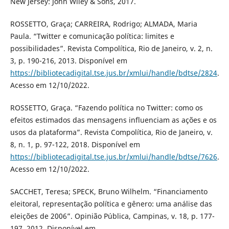
New Jersey: John Wiley & Sons, 2017.
ROSSETTO, Graça; CARREIRA, Rodrigo; ALMADA, Maria
Paula. “Twitter e comunicação política: limites e
possibilidades”. Revista Compolítica, Rio de Janeiro, v. 2, n.
3, p. 190-216, 2013. Disponível em
https://bibliotecadigital.tse.jus.br/xmlui/handle/bdtse/2824
.
Acesso em 12/10/2022.
ROSSETTO, Graça. “Fazendo política no Twitter: como os
efeitos estimados das mensagens influenciam as ações e os
usos da plataforma”. Revista Compolítica, Rio de Janeiro, v.
8, n. 1, p. 97-122, 2018. Disponível em
https://bibliotecadigital.tse.jus.br/xmlui/handle/bdtse/7626
.
Acesso em 12/10/2022.
SACCHET, Teresa; SPECK, Bruno Wilhelm. “Financiamento
eleitoral, representação política e gênero: uma análise das
eleições de 2006”. Opinião Pública, Campinas, v. 18, p. 177-
197, 2012. Disponível em