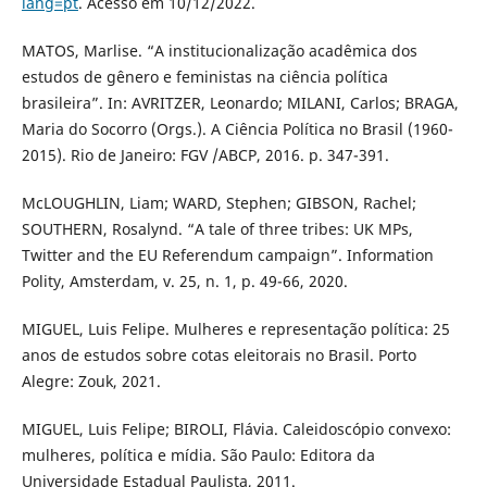
lang=pt
. Acesso em 10/12/2022.
MATOS, Marlise. “A institucionalização acadêmica dos
estudos de gênero e feministas na ciência política
brasileira”. In: AVRITZER, Leonardo; MILANI, Carlos; BRAGA,
Maria do Socorro (Orgs.). A Ciência Política no Brasil (1960-
2015). Rio de Janeiro: FGV /ABCP, 2016. p. 347-391.
McLOUGHLIN, Liam; WARD, Stephen; GIBSON, Rachel;
SOUTHERN, Rosalynd. “A tale of three tribes: UK MPs,
Twitter and the EU Referendum campaign”. Information
Polity, Amsterdam, v. 25, n. 1, p. 49-66, 2020.
MIGUEL, Luis Felipe. Mulheres e representação política: 25
anos de estudos sobre cotas eleitorais no Brasil. Porto
Alegre: Zouk, 2021.
MIGUEL, Luis Felipe; BIROLI, Flávia. Caleidoscópio convexo:
mulheres, política e mídia. São Paulo: Editora da
Universidade Estadual Paulista, 2011.