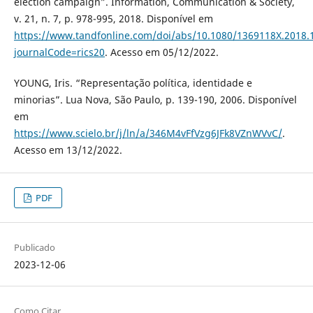
election campaign”. Information, Communication & Society,
v. 21, n. 7, p. 978-995, 2018. Disponível em
https://www.tandfonline.com/doi/abs/10.1080/1369118X.2018.
journalCode=rics20
. Acesso em 05/12/2022.
YOUNG, Iris. “Representação política, identidade e
minorias”. Lua Nova, São Paulo, p. 139-190, 2006. Disponível
em
https://www.scielo.br/j/ln/a/346M4vFfVzg6JFk8VZnWVvC/
.
Acesso em 13/12/2022.
PDF
Publicado
2023-12-06
Como Citar