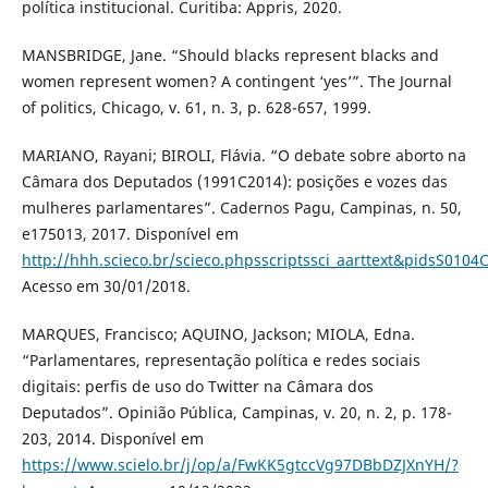
política institucional. Curitiba: Appris, 2020.
MANSBRIDGE, Jane. “Should blacks represent blacks and
women represent women? A contingent ‘yes’”. The Journal
of politics, Chicago, v. 61, n. 3, p. 628-657, 1999.
MARIANO, Rayani; BIROLI, Flávia. “O debate sobre aborto na
Câmara dos Deputados (1991C2014): posições e vozes das
mulheres parlamentares”. Cadernos Pagu, Campinas, n. 50,
e175013, 2017. Disponível em
http://hhh.scieco.br/scieco.phpsscriptssci_aarttext&pidsS0
Acesso em 30/01/2018.
MARQUES, Francisco; AQUINO, Jackson; MIOLA, Edna.
“Parlamentares, representação política e redes sociais
digitais: perfis de uso do Twitter na Câmara dos
Deputados”. Opinião Pública, Campinas, v. 20, n. 2, p. 178-
203, 2014. Disponível em
https://www.scielo.br/j/op/a/FwKK5gtccVg97DBbDZJXnYH/?