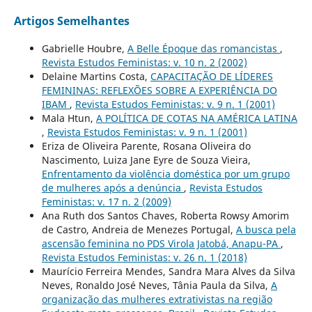
Artigos Semelhantes
Gabrielle Houbre,
A Belle Époque das romancistas
,
Revista Estudos Feministas: v. 10 n. 2 (2002)
Delaine Martins Costa,
CAPACITAÇÃO DE LÍDERES
FEMININAS: REFLEXÕES SOBRE A EXPERIÊNCIA DO
IBAM
,
Revista Estudos Feministas: v. 9 n. 1 (2001)
Mala Htun,
A POLÍTICA DE COTAS NA AMÉRICA LATINA
,
Revista Estudos Feministas: v. 9 n. 1 (2001)
Eriza de Oliveira Parente, Rosana Oliveira do
Nascimento, Luiza Jane Eyre de Souza Vieira,
Enfrentamento da violência doméstica por um grupo
de mulheres após a denúncia
,
Revista Estudos
Feministas: v. 17 n. 2 (2009)
Ana Ruth dos Santos Chaves, Roberta Rowsy Amorim
de Castro, Andreia de Menezes Portugal,
A busca pela
ascensão feminina no PDS Virola Jatobá, Anapu-PA
,
Revista Estudos Feministas: v. 26 n. 1 (2018)
Maurício Ferreira Mendes, Sandra Mara Alves da Silva
Neves, Ronaldo José Neves, Tânia Paula da Silva,
A
organização das mulheres extrativistas na região