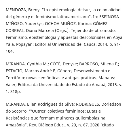
MENDOZA, Breny. “La epistemología delsur, la colonialidad
del género y el feminismo latinoamericano”. In: ESPINOSA
MIÑOSO, Yuderkys; OCHOA MUÑOZ, Karina; GÓMEZ
CORREAL, Diana Marcela (Orgs.). Tejiendo de otro modo:
Feminismo, epistemología y apuestas descoloniales en Abya
Yala. Popayán: Editorial Universidad del Cauca, 2014. p. 91-
104.
MIRANDA, Cynthia M.; CÔTÉ, Denyse; BARROSO, Milena F.;
ESTACIO, Marcos André F. Gênero, Desenvolvimento e
Território: novas semânticas e antigas práticas. Manaus:
Valer; Editora da Universidade do Estado do Amapá, 2015. v.
1. 318p.
MIRANDA, Ellen Rodrigues da Silva; RODRIGUES, Doriedson
do Socorro. “‘Outros’ coletivos femininos: Lutas e
Resistências que formam mulheres quilombolas na
Amazônia”. Rev. Diálogo Educ., v. 20, n. 67, 2020 [citado