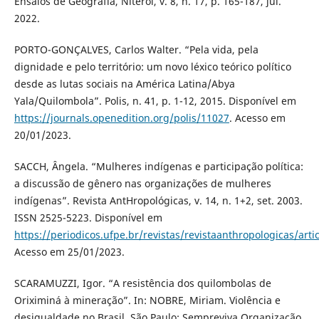
Ensaios de Geografia, Niterói, v. 8, n. 17, p. 165-187, jul.
2022.
PORTO-GONÇALVES, Carlos Walter. “Pela vida, pela
dignidade e pelo território: um novo léxico teórico político
desde as lutas sociais na América Latina/Abya
Yala/Quilombola”. Polis, n. 41, p. 1-12, 2015. Disponível em
https://journals.openedition.org/polis/11027
. Acesso em
20/01/2023.
SACCH, Ângela. “Mulheres indígenas e participação política:
a discussão de gênero nas organizações de mulheres
indígenas”. Revista AntHropológicas, v. 14, n. 1+2, set. 2003.
ISSN 2525-5223. Disponível em
https://periodicos.ufpe.br/revistas/revistaanthropologicas/arti
Acesso em 25/01/2023.
SCARAMUZZI, Igor. “A resistência dos quilombolas de
Oriximiná à mineração”. In: NOBRE, Miriam. Violência e
desigualdade no Brasil. São Paulo: Sempreviva Organização