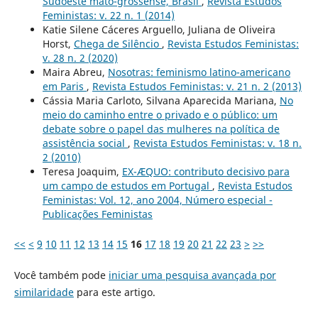
Sudoeste mato-grossense, Brasil
,
Revista Estudos
Feministas: v. 22 n. 1 (2014)
Katie Silene Cáceres Arguello, Juliana de Oliveira
Horst,
Chega de Silêncio
,
Revista Estudos Feministas:
v. 28 n. 2 (2020)
Maira Abreu,
Nosotras: feminismo latino-americano
em Paris
,
Revista Estudos Feministas: v. 21 n. 2 (2013)
Cássia Maria Carloto, Silvana Aparecida Mariana,
No
meio do caminho entre o privado e o público: um
debate sobre o papel das mulheres na política de
assistência social
,
Revista Estudos Feministas: v. 18 n.
2 (2010)
Teresa Joaquim,
EX-ÆQUO: contributo decisivo para
um campo de estudos em Portugal
,
Revista Estudos
Feministas: Vol. 12, ano 2004, Número especial -
Publicações Feministas
<<
<
9
10
11
12
13
14
15
16
17
18
19
20
21
22
23
>
>>
Você também pode
iniciar uma pesquisa avançada por
similaridade
para este artigo.