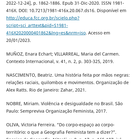
2022-12-24], p. 1862-1886. Epub 31-Dic-2020. ISSN 1981-
416X. DOI: 10.7213/1981-416x.20.067.ds16. Disponível em
http://educa.fcc.org.br/scielo.php?
script=sci_arttext&pid=S1981-
416X2020000401862&lng=es&nrm=iso
. Acesso em
20/01/2023.
MUÑOZ, Enara Echart; VILLARREAL, Maria del Carmen.
Contexto Internacional, v. 41, n. 2, p. 303-325, 2019.
NASCIMENTO, Beatriz. Uma história feita por mãos negras:
relações raciais, quilombos e movimentos. Organização de
Alex Ratts. Rio de Janeiro: Zahar, 2021.
NOBRE, Miriam. Violência e desigualdade no Brasil. São
Paulo: Sempreviva Organização Feminista, 2017.
OLIVA, Victoria Ferreira. “Do corpo-espaço ao corpo-
território: o que a Geografia Feminista tem a dizer?”.