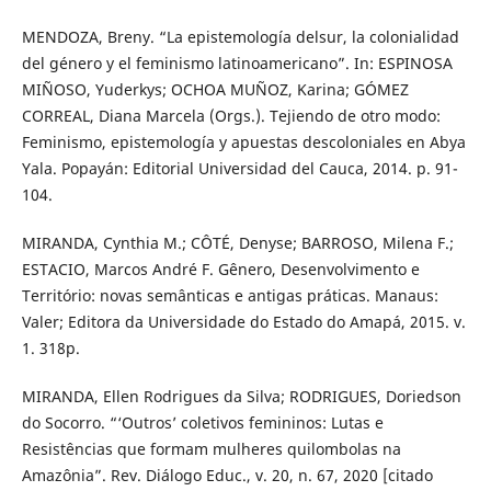
MENDOZA, Breny. “La epistemología delsur, la colonialidad
del género y el feminismo latinoamericano”. In: ESPINOSA
MIÑOSO, Yuderkys; OCHOA MUÑOZ, Karina; GÓMEZ
CORREAL, Diana Marcela (Orgs.). Tejiendo de otro modo:
Feminismo, epistemología y apuestas descoloniales en Abya
Yala. Popayán: Editorial Universidad del Cauca, 2014. p. 91-
104.
MIRANDA, Cynthia M.; CÔTÉ, Denyse; BARROSO, Milena F.;
ESTACIO, Marcos André F. Gênero, Desenvolvimento e
Território: novas semânticas e antigas práticas. Manaus:
Valer; Editora da Universidade do Estado do Amapá, 2015. v.
1. 318p.
MIRANDA, Ellen Rodrigues da Silva; RODRIGUES, Doriedson
do Socorro. “‘Outros’ coletivos femininos: Lutas e
Resistências que formam mulheres quilombolas na
Amazônia”. Rev. Diálogo Educ., v. 20, n. 67, 2020 [citado