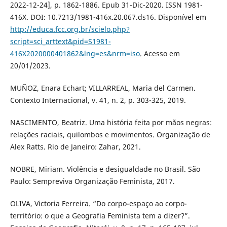
2022-12-24], p. 1862-1886. Epub 31-Dic-2020. ISSN 1981-
416X. DOI: 10.7213/1981-416x.20.067.ds16. Disponível em
http://educa.fcc.org.br/scielo.php?
script=sci_arttext&pid=S1981-
416X2020000401862&lng=es&nrm=iso
. Acesso em
20/01/2023.
MUÑOZ, Enara Echart; VILLARREAL, Maria del Carmen.
Contexto Internacional, v. 41, n. 2, p. 303-325, 2019.
NASCIMENTO, Beatriz. Uma história feita por mãos negras:
relações raciais, quilombos e movimentos. Organização de
Alex Ratts. Rio de Janeiro: Zahar, 2021.
NOBRE, Miriam. Violência e desigualdade no Brasil. São
Paulo: Sempreviva Organização Feminista, 2017.
OLIVA, Victoria Ferreira. “Do corpo-espaço ao corpo-
território: o que a Geografia Feminista tem a dizer?”.