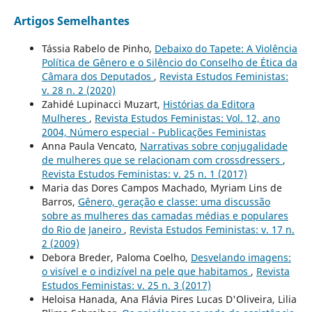
Artigos Semelhantes
Tássia Rabelo de Pinho,
Debaixo do Tapete: A Violência
Política de Gênero e o Silêncio do Conselho de Ética da
Câmara dos Deputados
,
Revista Estudos Feministas:
v. 28 n. 2 (2020)
Zahidé Lupinacci Muzart,
Histórias da Editora
Mulheres
,
Revista Estudos Feministas: Vol. 12, ano
2004, Número especial - Publicações Feministas
Anna Paula Vencato,
Narrativas sobre conjugalidade
de mulheres que se relacionam com crossdressers
,
Revista Estudos Feministas: v. 25 n. 1 (2017)
Maria das Dores Campos Machado, Myriam Lins de
Barros,
Gênero, geração e classe: uma discussão
sobre as mulheres das camadas médias e populares
do Rio de Janeiro
,
Revista Estudos Feministas: v. 17 n.
2 (2009)
Debora Breder, Paloma Coelho,
Desvelando imagens:
o visível e o indizível na pele que habitamos
,
Revista
Estudos Feministas: v. 25 n. 3 (2017)
Heloisa Hanada, Ana Flávia Pires Lucas D'Oliveira, Lilia