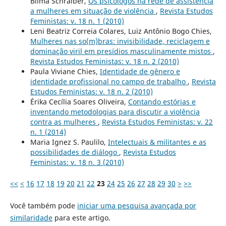
Blima Schraiber,
Os psicólogos na rede de assistência
a mulheres em situação de violência
,
Revista Estudos
Feministas: v. 18 n. 1 (2010)
Leni Beatriz Correia Colares, Luiz Antônio Bogo Chies,
Mulheres nas so(m)bras: invisibilidade, reciclagem e
dominação viril em presídios masculinamente mistos
,
Revista Estudos Feministas: v. 18 n. 2 (2010)
Paula Viviane Chies,
Identidade de gênero e
identidade profissional no campo de trabalho
,
Revista
Estudos Feministas: v. 18 n. 2 (2010)
Érika Cecília Soares Oliveira,
Contando estórias e
inventando metodologias para discutir a violência
contra as mulheres
,
Revista Estudos Feministas: v. 22
n. 1 (2014)
Maria Ignez S. Paulilo,
Intelectuais & militantes e as
possibilidades de diálogo
,
Revista Estudos
Feministas: v. 18 n. 3 (2010)
<<
<
16
17
18
19
20
21
22
23
24
25
26
27
28
29
30
>
>>
Você também pode
iniciar uma pesquisa avançada por
similaridade
para este artigo.