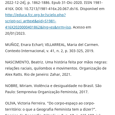
2022-12-24], p. 1862-1886. Epub 31-Dic-2020. ISSN 1981-
416X. DOI: 10.7213/1981-416x.20.067.ds16. Disponível em
http://educa.fcc.org.br/scielo.php?
script=sci_arttext&pid=S1981-
416X2020000401862&lng=es&nrm=iso
. Acesso em
20/01/2023.
MUÑOZ, Enara Echart; VILLARREAL, Maria del Carmen.
Contexto Internacional, v. 41, n. 2, p. 303-325, 2019.
NASCIMENTO, Beatriz. Uma história feita por mãos negras:
relações raciais, quilombos e movimentos. Organização de
Alex Ratts. Rio de Janeiro: Zahar, 2021.
NOBRE, Miriam. Violência e desigualdade no Brasil. São
Paulo: Sempreviva Organização Feminista, 2017.
OLIVA, Victoria Ferreira. “Do corpo-espaço ao corpo-
território: o que a Geografia Feminista tem a dizer?”.