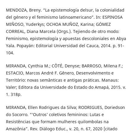
MENDOZA, Breny. “La epistemología delsur, la colonialidad
del género y el feminismo latinoamericano”. In: ESPINOSA
MIÑOSO, Yuderkys; OCHOA MUÑOZ, Karina; GÓMEZ
CORREAL, Diana Marcela (Orgs.). Tejiendo de otro modo:
Feminismo, epistemología y apuestas descoloniales en Abya
Yala. Popayán: Editorial Universidad del Cauca, 2014. p. 91-
104.
MIRANDA, Cynthia M.; CÔTÉ, Denyse; BARROSO, Milena F.;
ESTACIO, Marcos André F. Gênero, Desenvolvimento e
Território: novas semânticas e antigas práticas. Manaus:
Valer; Editora da Universidade do Estado do Amapá, 2015. v.
1. 318p.
MIRANDA, Ellen Rodrigues da Silva; RODRIGUES, Doriedson
do Socorro. “‘Outros’ coletivos femininos: Lutas e
Resistências que formam mulheres quilombolas na
Amazônia”. Rev. Diálogo Educ., v. 20, n. 67, 2020 [citado