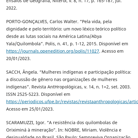
Ensaios de Geografia, Niterói, v. 8, n. 17, p. 165-187, jul.
2022.
PORTO-GONÇALVES, Carlos Walter. “Pela vida, pela
dignidade e pelo território: um novo léxico teórico político
desde as lutas sociais na América Latina/Abya
Yala/Quilombola”. Polis, n. 41, p. 1-12, 2015. Disponível em
https://journals.openedition.org/polis/11027
. Acesso em
20/01/2023.
SACCH, Ângela. “Mulheres indígenas e participação política:
a discussão de gênero nas organizações de mulheres
indígenas”. Revista AntHropológicas, v. 14, n. 1+2, set. 2003.
ISSN 2525-5223. Disponível em
https://periodicos.ufpe.br/revistas/revistaanthropologicas/arti
Acesso em 25/01/2023.
SCARAMUZZI, Igor. “A resistência dos quilombolas de
Oriximiná à mineração”. In: NOBRE, Miriam. Violência e
desigualdade no Brasil. São Paulo: Sempreviva Organização