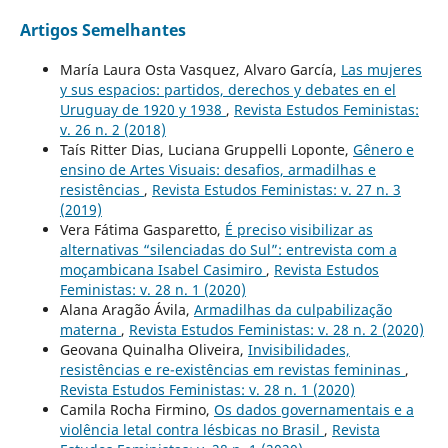
Artigos Semelhantes
María Laura Osta Vasquez, Alvaro García,
Las mujeres
y sus espacios: partidos, derechos y debates en el
Uruguay de 1920 y 1938
,
Revista Estudos Feministas:
v. 26 n. 2 (2018)
Taís Ritter Dias, Luciana Gruppelli Loponte,
Gênero e
ensino de Artes Visuais: desafios, armadilhas e
resistências
,
Revista Estudos Feministas: v. 27 n. 3
(2019)
Vera Fátima Gasparetto,
É preciso visibilizar as
alternativas “silenciadas do Sul”: entrevista com a
moçambicana Isabel Casimiro
,
Revista Estudos
Feministas: v. 28 n. 1 (2020)
Alana Aragão Ávila,
Armadilhas da culpabilização
materna
,
Revista Estudos Feministas: v. 28 n. 2 (2020)
Geovana Quinalha Oliveira,
Invisibilidades,
resistências e re-existências em revistas femininas
,
Revista Estudos Feministas: v. 28 n. 1 (2020)
Camila Rocha Firmino,
Os dados governamentais e a
violência letal contra lésbicas no Brasil
,
Revista