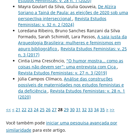
Estudos Feministas: v. 28 n. 1 (2020)
Mayra Goulart da Silva, Giulia Gouveia,
De Alzira
Soriano a Tainá de Paula: as eleições de 2020 sob uma
perspectiva interseccional
,
Revista Estudos
Feministas: v. 32 n. 2 (2024)
Loredana Ribeiro, Bruno Sanches Ranzani da Silva
Formado, Sarah Schimidt, Lara Passos,
A saia justa da
Arqueologia Brasileira: mulheres e feminismos em
apuro bibliográfico
,
Revista Estudos Feministas: v. 25
n. 3 (2017)
Cintia Lima Crescêncio,
“O humor mostra... como as
coisas não devem ser”: uma entrevista com Ciça
,
Revista Estudos Feministas: v. 27 n. 3 (2019)
Júlia Campos Clímaco,
Análise das construções
possíveis de maternidades nos estudos feministas e
da deficiência
,
Revista Estudos Feministas: v. 28 n. 1
(2020)
<<
<
21
22
23
24
25
26
27
28
29
30
31
32
33
34
35
>
>>
Você também pode
iniciar uma pesquisa avançada por
similaridade
para este artigo.