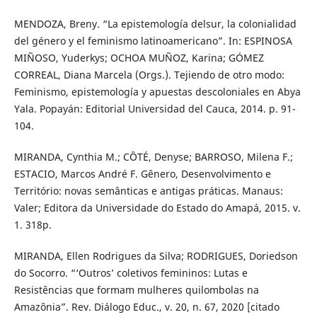
MENDOZA, Breny. “La epistemología delsur, la colonialidad
del género y el feminismo latinoamericano”. In: ESPINOSA
MIÑOSO, Yuderkys; OCHOA MUÑOZ, Karina; GÓMEZ
CORREAL, Diana Marcela (Orgs.). Tejiendo de otro modo:
Feminismo, epistemología y apuestas descoloniales en Abya
Yala. Popayán: Editorial Universidad del Cauca, 2014. p. 91-
104.
MIRANDA, Cynthia M.; CÔTÉ, Denyse; BARROSO, Milena F.;
ESTACIO, Marcos André F. Gênero, Desenvolvimento e
Território: novas semânticas e antigas práticas. Manaus:
Valer; Editora da Universidade do Estado do Amapá, 2015. v.
1. 318p.
MIRANDA, Ellen Rodrigues da Silva; RODRIGUES, Doriedson
do Socorro. “‘Outros’ coletivos femininos: Lutas e
Resistências que formam mulheres quilombolas na
Amazônia”. Rev. Diálogo Educ., v. 20, n. 67, 2020 [citado