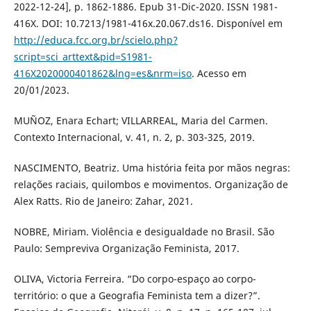
2022-12-24], p. 1862-1886. Epub 31-Dic-2020. ISSN 1981-
416X. DOI: 10.7213/1981-416x.20.067.ds16. Disponível em
http://educa.fcc.org.br/scielo.php?
script=sci_arttext&pid=S1981-
416X2020000401862&lng=es&nrm=iso
. Acesso em
20/01/2023.
MUÑOZ, Enara Echart; VILLARREAL, Maria del Carmen.
Contexto Internacional, v. 41, n. 2, p. 303-325, 2019.
NASCIMENTO, Beatriz. Uma história feita por mãos negras:
relações raciais, quilombos e movimentos. Organização de
Alex Ratts. Rio de Janeiro: Zahar, 2021.
NOBRE, Miriam. Violência e desigualdade no Brasil. São
Paulo: Sempreviva Organização Feminista, 2017.
OLIVA, Victoria Ferreira. “Do corpo-espaço ao corpo-
território: o que a Geografia Feminista tem a dizer?”.