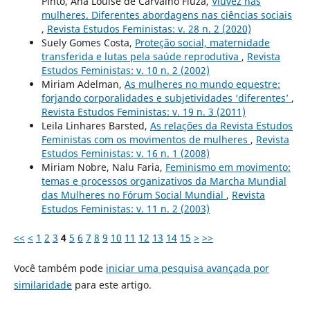
Pinto, Ana Louise de Carvalho Fiúza,
Viuvez nas
mulheres. Diferentes abordagens nas ciências sociais
,
Revista Estudos Feministas: v. 28 n. 2 (2020)
Suely Gomes Costa,
Proteção social, maternidade
transferida e lutas pela saúde reprodutiva
,
Revista
Estudos Feministas: v. 10 n. 2 (2002)
Miriam Adelman,
As mulheres no mundo equestre:
forjando corporalidades e subjetividades ‘diferentes’
,
Revista Estudos Feministas: v. 19 n. 3 (2011)
Leila Linhares Barsted,
As relações da Revista Estudos
Feministas com os movimentos de mulheres
,
Revista
Estudos Feministas: v. 16 n. 1 (2008)
Miriam Nobre, Nalu Faria,
Feminismo em movimento:
temas e processos organizativos da Marcha Mundial
das Mulheres no Fórum Social Mundial
,
Revista
Estudos Feministas: v. 11 n. 2 (2003)
<<
<
1
2
3
4
5
6
7
8
9
10
11
12
13
14
15
>
>>
Você também pode
iniciar uma pesquisa avançada por
similaridade
para este artigo.