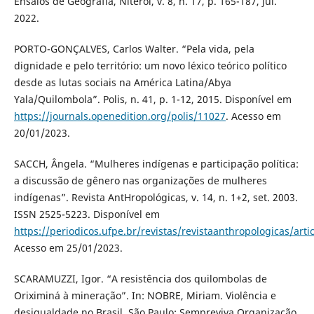
Ensaios de Geografia, Niterói, v. 8, n. 17, p. 165-187, jul.
2022.
PORTO-GONÇALVES, Carlos Walter. “Pela vida, pela
dignidade e pelo território: um novo léxico teórico político
desde as lutas sociais na América Latina/Abya
Yala/Quilombola”. Polis, n. 41, p. 1-12, 2015. Disponível em
https://journals.openedition.org/polis/11027
. Acesso em
20/01/2023.
SACCH, Ângela. “Mulheres indígenas e participação política:
a discussão de gênero nas organizações de mulheres
indígenas”. Revista AntHropológicas, v. 14, n. 1+2, set. 2003.
ISSN 2525-5223. Disponível em
https://periodicos.ufpe.br/revistas/revistaanthropologicas/arti
Acesso em 25/01/2023.
SCARAMUZZI, Igor. “A resistência dos quilombolas de
Oriximiná à mineração”. In: NOBRE, Miriam. Violência e
desigualdade no Brasil. São Paulo: Sempreviva Organização