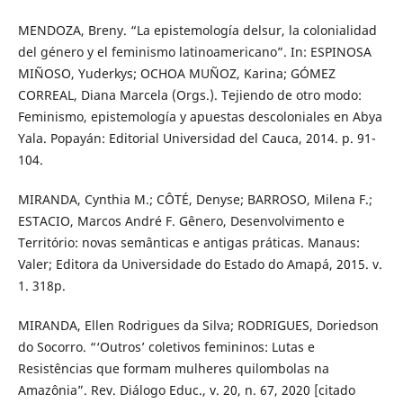
MENDOZA, Breny. “La epistemología delsur, la colonialidad
del género y el feminismo latinoamericano”. In: ESPINOSA
MIÑOSO, Yuderkys; OCHOA MUÑOZ, Karina; GÓMEZ
CORREAL, Diana Marcela (Orgs.). Tejiendo de otro modo:
Feminismo, epistemología y apuestas descoloniales en Abya
Yala. Popayán: Editorial Universidad del Cauca, 2014. p. 91-
104.
MIRANDA, Cynthia M.; CÔTÉ, Denyse; BARROSO, Milena F.;
ESTACIO, Marcos André F. Gênero, Desenvolvimento e
Território: novas semânticas e antigas práticas. Manaus:
Valer; Editora da Universidade do Estado do Amapá, 2015. v.
1. 318p.
MIRANDA, Ellen Rodrigues da Silva; RODRIGUES, Doriedson
do Socorro. “‘Outros’ coletivos femininos: Lutas e
Resistências que formam mulheres quilombolas na
Amazônia”. Rev. Diálogo Educ., v. 20, n. 67, 2020 [citado