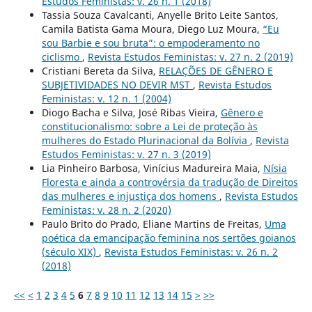
Estudos Feministas: v. 26 n. 1 (2018)
Tassia Souza Cavalcanti, Anyelle Brito Leite Santos,
Camila Batista Gama Moura, Diego Luz Moura,
“Eu
sou Barbie e sou bruta”: o empoderamento no
ciclismo
,
Revista Estudos Feministas: v. 27 n. 2 (2019)
Cristiani Bereta da Silva,
RELAÇÕES DE GÊNERO E
SUBJETIVIDADES NO DEVIR MST
,
Revista Estudos
Feministas: v. 12 n. 1 (2004)
Diogo Bacha e Silva, José Ribas Vieira,
Gênero e
constitucionalismo: sobre a Lei de proteção às
mulheres do Estado Plurinacional da Bolívia
,
Revista
Estudos Feministas: v. 27 n. 3 (2019)
Lia Pinheiro Barbosa, Vinícius Madureira Maia,
Nísia
Floresta e ainda a controvérsia da tradução de Direitos
das mulheres e injustiça dos homens
,
Revista Estudos
Feministas: v. 28 n. 2 (2020)
Paulo Brito do Prado, Eliane Martins de Freitas,
Uma
poética da emancipação feminina nos sertões goianos
(século XIX)
,
Revista Estudos Feministas: v. 26 n. 2
(2018)
<<
<
1
2
3
4
5
6
7
8
9
10
11
12
13
14
15
>
>>