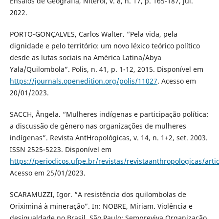
Ensaios de Geografia, Niterói, v. 8, n. 17, p. 165-187, jul.
2022.
PORTO-GONÇALVES, Carlos Walter. “Pela vida, pela
dignidade e pelo território: um novo léxico teórico político
desde as lutas sociais na América Latina/Abya
Yala/Quilombola”. Polis, n. 41, p. 1-12, 2015. Disponível em
https://journals.openedition.org/polis/11027
. Acesso em
20/01/2023.
SACCH, Ângela. “Mulheres indígenas e participação política:
a discussão de gênero nas organizações de mulheres
indígenas”. Revista AntHropológicas, v. 14, n. 1+2, set. 2003.
ISSN 2525-5223. Disponível em
https://periodicos.ufpe.br/revistas/revistaanthropologicas/arti
Acesso em 25/01/2023.
SCARAMUZZI, Igor. “A resistência dos quilombolas de
Oriximiná à mineração”. In: NOBRE, Miriam. Violência e
desigualdade no Brasil. São Paulo: Sempreviva Organização