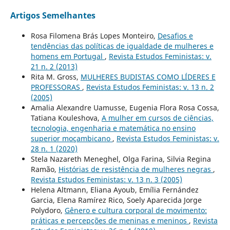
Artigos Semelhantes
Rosa Filomena Brás Lopes Monteiro,
Desafios e
tendências das políticas de igualdade de mulheres e
homens em Portugal
,
Revista Estudos Feministas: v.
21 n. 2 (2013)
Rita M. Gross,
MULHERES BUDISTAS COMO LÍDERES E
PROFESSORAS
,
Revista Estudos Feministas: v. 13 n. 2
(2005)
Amalia Alexandre Uamusse, Eugenia Flora Rosa Cossa,
Tatiana Kouleshova,
A mulher em cursos de ciências,
tecnologia, engenharia e matemática no ensino
superior moçambicano
,
Revista Estudos Feministas: v.
28 n. 1 (2020)
Stela Nazareth Meneghel, Olga Farina, Silvia Regina
Ramão,
Histórias de resistência de mulheres negras
,
Revista Estudos Feministas: v. 13 n. 3 (2005)
Helena Altmann, Eliana Ayoub, Emília Fernández
Garcia, Elena Ramírez Rico, Soely Aparecida Jorge
Polydoro,
Gênero e cultura corporal de movimento:
práticas e percepções de meninas e meninos
,
Revista