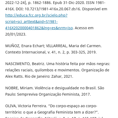
2022-12-24], p. 1862-1886. Epub 31-Dic-2020. ISSN 1981-
416X. DOI: 10.7213/1981-416x.20.067.ds16. Disponível em
http://educa.fcc.org.br/scielo.php?
script=sci_arttext&pid=S1981-
416X2020000401862&lng=es&nrm=iso
. Acesso em
20/01/2023.
MUÑOZ, Enara Echart; VILLARREAL, Maria del Carmen.
Contexto Internacional, v. 41, n. 2, p. 303-325, 2019.
NASCIMENTO, Beatriz. Uma história feita por mãos negras:
relações raciais, quilombos e movimentos. Organização de
Alex Ratts. Rio de Janeiro: Zahar, 2021.
NOBRE, Miriam. Violência e desigualdade no Brasil. São
Paulo: Sempreviva Organização Feminista, 2017.
OLIVA, Victoria Ferreira. “Do corpo-espaço ao corpo-
território: o que a Geografia Feminista tem a dizer?”.