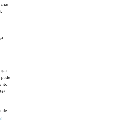
criar
m,
ça
ença e
so pode
anto,
te)
pode
e