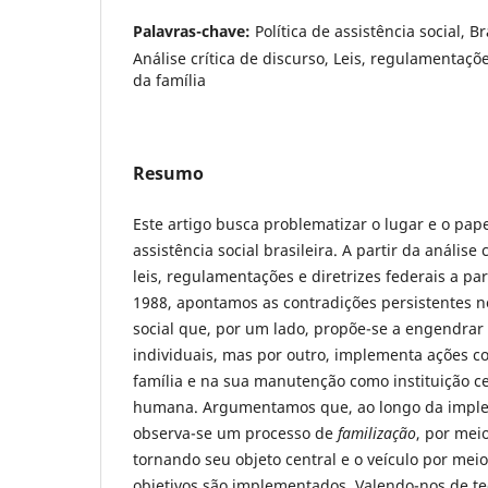
Palavras-chave:
Política de assistência social, 
Análise crítica de discurso, Leis, regulamentaçõe
da família
Resumo
Este artigo busca problematizar o lugar e o pape
assistência social brasileira. A partir da análise
leis, regulamentações e diretrizes federais a par
1988, apontamos as contradições persistentes n
social que, por um lado, propõe-se a engendra
individuais, mas por outro, implementa ações 
família e na sua manutenção como instituição ce
humana. Argumentamos que, ao longo da implem
observa-se um processo de
familização
, por meio
tornando seu objeto central e o veículo por meio
objetivos são implementados. Valendo-nos de te