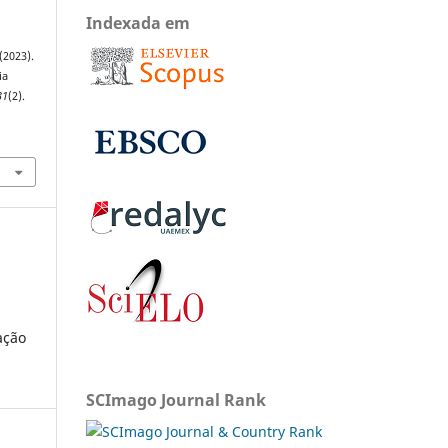
Indexada em
 (2023).
ia
31
(2).
ação
SCImago Journal Rank