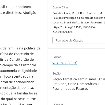
Brasil contemporâneo,
Como Citar
s e diretrizes, Abolição
Prandini Assis , M. ., & Brito Pinheiro , M. .
Pela desfamilização da política de assistênc
social no Brasil.
Revista Estudos Feministas
,
https://doi.org/10.1590/1806-9584-
2023v31n292878
Fomatos de Citação
l da família na política de
 crítica de conteúdo de
Edição
tir da Constituição de
v. 31 n. 2 (2023)
o campo da assistência
r autonomia e dignidade
Seção
com foco acentuado na
Seção Temática Feminismos: Atu
ntral de sociabilidade
Em Rede, Crise Democrática E
entação da política,
Possibilidades Futuras
 do qual a família foi se
 do qual os seus outros
Licença
orias feministas que