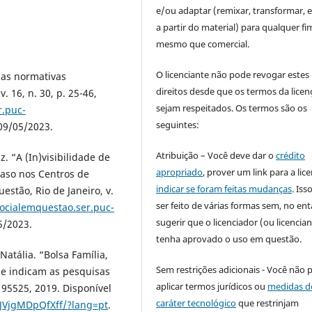
e/ou adaptar (remixar, transformar, e 
a partir do material) para qualquer fi
mesmo que comercial.
O licenciante não pode revogar estes
das normativas
direitos desde que os termos da licen
. 16, n. 30, p. 25-46,
sejam respeitados. Os termos são os
r.puc-
seguintes:
09/05/2023.
Atribuição – Você deve dar o
crédito
. “A (In)visibilidade de
apropriado
, prover um link para a lic
caso nos Centros de
indicar se foram feitas mudanças
. Is
estão, Rio de Janeiro, v.
ser feito de várias formas sem, no ent
socialemquestao.ser.puc-
sugerir que o licenciador (ou licencian
5/2023.
tenha aprovado o uso em questão.
tália. “Bolsa Família,
Sem restrições adicionais - Você não 
e indicam as pesquisas
aplicar termos jurídicos ou
medidas d
195525, 2019. Disponível
caráter tecnológico
que restrinjam
RJVjgMDpQfXff/?lang=pt
.