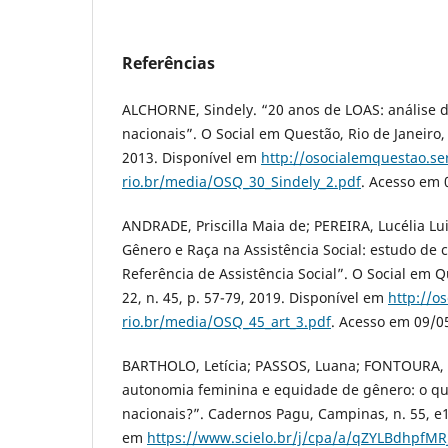
Referências
ALCHORNE, Sindely. “20 anos de LOAS: análise 
nacionais”. O Social em Questão, Rio de Janeiro, v
2013. Disponível em
http://osocialemquestao.se
rio.br/media/OSQ_30_Sindely_2.pdf
. Acesso em 
ANDRADE, Priscilla Maia de; PEREIRA, Lucélia Luiz
Gênero e Raça na Assistência Social: estudo de 
Referência de Assistência Social”. O Social em Qu
22, n. 45, p. 57-79, 2019. Disponível em
http://o
rio.br/media/OSQ_45_art_3.pdf
. Acesso em 09/0
BARTHOLO, Letícia; PASSOS, Luana; FONTOURA, Na
autonomia feminina e equidade de gênero: o qu
nacionais?”. Cadernos Pagu, Campinas, n. 55, e
em
https://www.scielo.br/j/cpa/a/qZYLBdhpfM