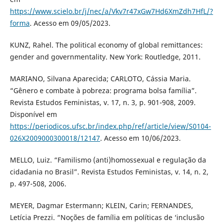
https://www.scielo.br/j/nec/a/Vkv7r47xGw7Hd6XmZdh7HfL/?
forma
. Acesso em 09/05/2023.
KUNZ, Rahel. The political economy of global remittances:
gender and governmentality. New York: Routledge, 2011.
MARIANO, Silvana Aparecida; CARLOTO, Cássia Maria.
“Gênero e combate à pobreza: programa bolsa família”.
Revista Estudos Feministas, v. 17, n. 3, p. 901-908, 2009.
Disponível em
https://periodicos.ufsc.br/index.php/ref/article/view/S0104-
026X2009000300018/12147
. Acesso em 10/06/2023.
MELLO, Luiz. “Familismo (anti)homossexual e regulação da
cidadania no Brasil”. Revista Estudos Feministas, v. 14, n. 2,
p. 497-508, 2006.
MEYER, Dagmar Estermann; KLEIN, Carin; FERNANDES,
Letícia Prezzi. “Noções de família em políticas de ‘inclusão