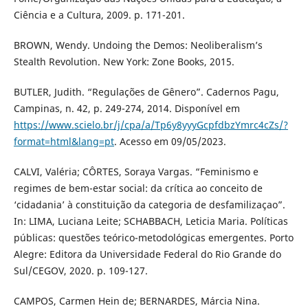
Ciência e a Cultura, 2009. p. 171-201.
BROWN, Wendy. Undoing the Demos: Neoliberalism’s
Stealth Revolution. New York: Zone Books, 2015.
BUTLER, Judith. “Regulações de Gênero”. Cadernos Pagu,
Campinas, n. 42, p. 249-274, 2014. Disponível em
https://www.scielo.br/j/cpa/a/Tp6y8yyyGcpfdbzYmrc4cZs/?
format=html&lang=pt
. Acesso em 09/05/2023.
CALVI, Valéria; CÔRTES, Soraya Vargas. “Feminismo e
regimes de bem-estar social: da crítica ao conceito de
‘cidadania’ à constituição da categoria de desfamilizaçao”.
In: LIMA, Luciana Leite; SCHABBACH, Leticia Maria. Políticas
públicas: questões teórico-metodológicas emergentes. Porto
Alegre: Editora da Universidade Federal do Rio Grande do
Sul/CEGOV, 2020. p. 109-127.
CAMPOS, Carmen Hein de; BERNARDES, Márcia Nina.