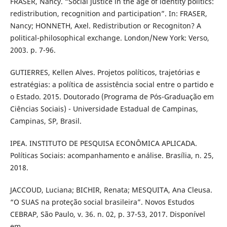
FRASER, Nancy. “Social justice in the age of identity politics:
redistribution, recognition and participation”. In: FRASER,
Nancy; HONNETH, Axel. Redistribution or Recogniton? A
political-philosophical exchange. London/New York: Verso,
2003. p. 7-96.
GUTIERRES, Kellen Alves. Projetos políticos, trajetórias e
estratégias: a política de assistência social entre o partido e
o Estado. 2015. Doutorado (Programa de Pós-Graduação em
Ciências Sociais) - Universidade Estadual de Campinas,
Campinas, SP, Brasil.
IPEA. INSTITUTO DE PESQUISA ECONÔMICA APLICADA.
Políticas Sociais: acompanhamento e análise. Brasília, n. 25,
2018.
JACCOUD, Luciana; BICHIR, Renata; MESQUITA, Ana Cleusa.
“O SUAS na proteção social brasileira”. Novos Estudos
CEBRAP, São Paulo, v. 36. n. 02, p. 37-53, 2017. Disponível
em