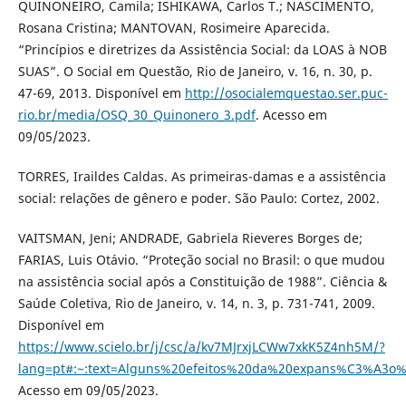
QUINONEIRO, Camila; ISHIKAWA, Carlos T.; NASCIMENTO,
Rosana Cristina; MANTOVAN, Rosimeire Aparecida.
“Princípios e diretrizes da Assistência Social: da LOAS à NOB
SUAS”. O Social em Questão, Rio de Janeiro, v. 16, n. 30, p.
47-69, 2013. Disponível em
http://osocialemquestao.ser.puc-
rio.br/media/OSQ_30_Quinonero_3.pdf
. Acesso em
09/05/2023.
TORRES, Iraildes Caldas. As primeiras-damas e a assistência
social: relações de gênero e poder. São Paulo: Cortez, 2002.
VAITSMAN, Jeni; ANDRADE, Gabriela Rieveres Borges de;
FARIAS, Luis Otávio. “Proteção social no Brasil: o que mudou
na assistência social após a Constituição de 1988”. Ciência &
Saúde Coletiva, Rio de Janeiro, v. 14, n. 3, p. 731-741, 2009.
Disponível em
https://www.scielo.br/j/csc/a/kv7MJrxjLCWw7xkK5Z4nh5M/?
lang=pt#:~:text=Alguns%20efeitos%20da%20expans%C3%A3o
Acesso em 09/05/2023.