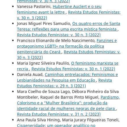
Feministas: v. 30 n. 3 (2022)
Vanessa Pastorini,
Hubertine Auclert e o seu
feminismo avant la lettre
,
Revista Estudos Feministas:
v. 30 n. 3 (2022)
Jonas Miguel Pires Samudio,
Os quatro erros de Santa
Teresa: reflexões para uma escrita mística feminista
,
Revista Estudos Feministas: v. 30 n. 3 (2022)
Francisco Elionardo de Melo Nascimento,
Fanzines e
protagonismo LGBTI+ na formação da política
penitenciária do Ceará
,
Revista Estudos Feministas: v.
30 n. 3 (2022)
Maria Ignez Silveira Paulilo,
O feminismo marxista se
recria
,
Revista Estudos Feministas: v. 30 n. 1 (2022)
Daniela Auad,
Caminhos entrelaçados: Feminismos e
Lesbianidades na Pesquisa em Educação
,
Revista
Estudos Feministas: v. 29 n. 3 (2021)
Mara Coelho de Souza Lago, Débora Pinheiro da Silva
Montibeler, Raquel de Barros Pinto Miguel,
Pardismo,
Colorismo e a “Mulher Brasileira”: produção da
identidade racial de mulheres negras de pele clara
,
Revista Estudos Feministas: v. 31 n. 2 (2023)
Ana Paula Silva Hining, Maria Juracy Filgueiras Toneli,
Cisgeneridade: um operador analítico no