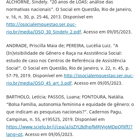
ALCHORNE, Sindely. “20 anos de LOAS: análise das
normativas nacionais”. O Social em Questão, Rio de Janeiro,
v. 16, n. 30, p. 25-46, 2013. Disponível em
http://osocialemquestao.ser.puc-
rio.br/media/OSQ_30_Sindely_2.pdf
. Acesso em 09/05/2023.
ANDRADE, Priscilla Maia de; PEREIRA, Lucélia Luiz. “A
(In)visibilidade de Gênero e Raça na Assistência Social:
estudo de caso nos Centros de Referência de Assistência
Social”. O Social em Questão, Rio de Janeiro, v. 22, n. 45, p.
57-79, 2019. Disponível em
http://osocialemquestao.ser.puc-
rio.br/media/OSQ_45_art_3.pdf
. Acesso em 09/05/2023.
BARTHOLO, Letícia; PASSOS, Luana; FONTOURA, Natália.
“Bolsa Família, autonomia feminina e equidade de gênero: o
que indicam as pesquisas nacionais?”. Cadernos Pagu,
Campinas, n. 55, e195525, 2019. Disponível em
https://www.scielo.br/j/cpa/a/qZYLBdhpfMRJVjgMDpQfXff/?
lang=pt
. Acesso em 09/05/2023.