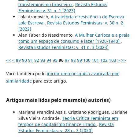
transfeminismo brasileiro
,
Revista Estudos
Feministas: v. 31 n. 1 (2023)
Lola Aronovich,
A trajetória e resistência do Escreva
Lola Escreva
,
Revista Estudos Feministas: v. 30 n. 2
(2022)
Alan Faber do Nascimento,
A Mulher Carioca e a praia
como um espaço de consumo e lazer (1920-1940)
,
Revista Estudos Feministas: v. 31 n. 3 (2023)
<<
<
89
90
91
92
93
94
95
96
97
98
99
100
101
102
103
>
>>
Você também pode
iniciar uma pesquisa avançada por
similaridade
para este artigo.
Artigos mais lidos pelo mesmo(s) autor(es)
Mariana Prandini Assis, Cristiano Rodrigues, Darlane
Silva Vieira Andrade,
Teoria Crítica Feminista em
tempos de capitalismo financeirizado
,
Revista
Estudos Feministas: v. 28 n. 3 (2020)