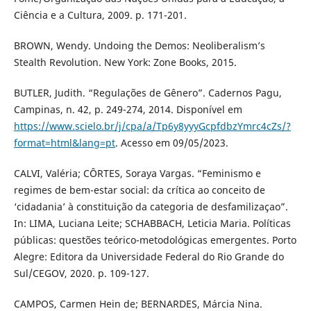
Ciência e a Cultura, 2009. p. 171-201.
BROWN, Wendy. Undoing the Demos: Neoliberalism’s
Stealth Revolution. New York: Zone Books, 2015.
BUTLER, Judith. “Regulações de Gênero”. Cadernos Pagu,
Campinas, n. 42, p. 249-274, 2014. Disponível em
https://www.scielo.br/j/cpa/a/Tp6y8yyyGcpfdbzYmrc4cZs/?
format=html&lang=pt
. Acesso em 09/05/2023.
CALVI, Valéria; CÔRTES, Soraya Vargas. “Feminismo e
regimes de bem-estar social: da crítica ao conceito de
‘cidadania’ à constituição da categoria de desfamilizaçao”.
In: LIMA, Luciana Leite; SCHABBACH, Leticia Maria. Políticas
públicas: questões teórico-metodológicas emergentes. Porto
Alegre: Editora da Universidade Federal do Rio Grande do
Sul/CEGOV, 2020. p. 109-127.
CAMPOS, Carmen Hein de; BERNARDES, Márcia Nina.