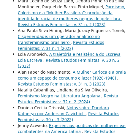
Mara Coelho de Souza Lago, Débora Pinheiro da Silva
Montibeler, Raquel de Barros Pinto Miguel,
Pardismo,
Colorismo e a “Mulher Brasileira”: produção da
identidade racial de mulheres negras de pele clara
,
Revista Estudos Feministas: v. 31 n. 2 (2023)
Ana Paula Silva Hining, Maria Juracy Filgueiras Toneli,
Cisgeneridade: um operador analítico no
transfeminismo brasileiro
,
Revista Estudos
Feministas: v. 31 n. 1 (2023)
Lola Aronovich,
A trajetória e resistência do Escreva
Lola Escreva
,
Revista Estudos Feministas: v. 30 n. 2
(2022)
Alan Faber do Nascimento,
A Mulher Carioca e a praia
como um espaço de consumo e lazer (1920-1940)
,
Revista Estudos Feministas: v. 31 n. 3 (2023)
Natalia Cabanillas, Lindiana da Silva Oliveira,
Feminismo Negro na Literatura Angolana
,
Revista
Estudos Feministas: v. 32 n. 2 (2024)
Daniela Cecilia Grisoski,
Notas sobre Dandara
Katheryn por Anderson Cavichioli
,
Revista Estudos
Feministas: v. 30 n. 3 (2022)
Jenny Acevedo,
Experiências políticas de mulheres ex-
combatentes na América Latina
,
Revista Estudos