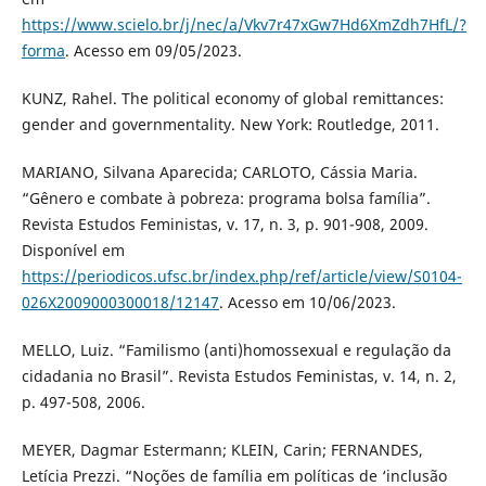
https://www.scielo.br/j/nec/a/Vkv7r47xGw7Hd6XmZdh7HfL/?
forma
. Acesso em 09/05/2023.
KUNZ, Rahel. The political economy of global remittances:
gender and governmentality. New York: Routledge, 2011.
MARIANO, Silvana Aparecida; CARLOTO, Cássia Maria.
“Gênero e combate à pobreza: programa bolsa família”.
Revista Estudos Feministas, v. 17, n. 3, p. 901-908, 2009.
Disponível em
https://periodicos.ufsc.br/index.php/ref/article/view/S0104-
026X2009000300018/12147
. Acesso em 10/06/2023.
MELLO, Luiz. “Familismo (anti)homossexual e regulação da
cidadania no Brasil”. Revista Estudos Feministas, v. 14, n. 2,
p. 497-508, 2006.
MEYER, Dagmar Estermann; KLEIN, Carin; FERNANDES,
Letícia Prezzi. “Noções de família em políticas de ‘inclusão