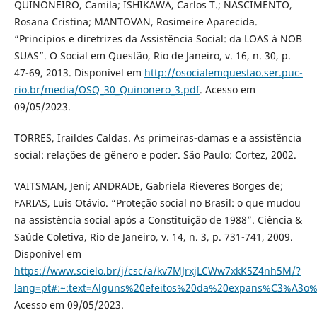
QUINONEIRO, Camila; ISHIKAWA, Carlos T.; NASCIMENTO,
Rosana Cristina; MANTOVAN, Rosimeire Aparecida.
“Princípios e diretrizes da Assistência Social: da LOAS à NOB
SUAS”. O Social em Questão, Rio de Janeiro, v. 16, n. 30, p.
47-69, 2013. Disponível em
http://osocialemquestao.ser.puc-
rio.br/media/OSQ_30_Quinonero_3.pdf
. Acesso em
09/05/2023.
TORRES, Iraildes Caldas. As primeiras-damas e a assistência
social: relações de gênero e poder. São Paulo: Cortez, 2002.
VAITSMAN, Jeni; ANDRADE, Gabriela Rieveres Borges de;
FARIAS, Luis Otávio. “Proteção social no Brasil: o que mudou
na assistência social após a Constituição de 1988”. Ciência &
Saúde Coletiva, Rio de Janeiro, v. 14, n. 3, p. 731-741, 2009.
Disponível em
https://www.scielo.br/j/csc/a/kv7MJrxjLCWw7xkK5Z4nh5M/?
lang=pt#:~:text=Alguns%20efeitos%20da%20expans%C3%A3o
Acesso em 09/05/2023.