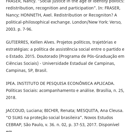
FRASER, Nancy. “Social justice in the age of identity politics:
redistribution, recognition and participation”. In: FRASER,
Nancy; HONNETH, Axel. Redistribution or Recogniton? A
political-philosophical exchange. London/New York: Verso,
2003. p. 7-96.
GUTIERRES, Kellen Alves. Projetos políticos, trajetórias e
estratégias: a política de assistência social entre o partido e
o Estado. 2015. Doutorado (Programa de Pós-Graduação em
Ciências Sociais) - Universidade Estadual de Campinas,
Campinas, SP, Brasil.
IPEA. INSTITUTO DE PESQUISA ECONÔMICA APLICADA.
Políticas Sociais: acompanhamento e análise. Brasília, n. 25,
2018.
JACCOUD, Luciana; BICHIR, Renata; MESQUITA, Ana Cleusa.
“O SUAS na proteção social brasileira”. Novos Estudos
CEBRAP, São Paulo, v. 36. n. 02, p. 37-53, 2017. Disponível
em