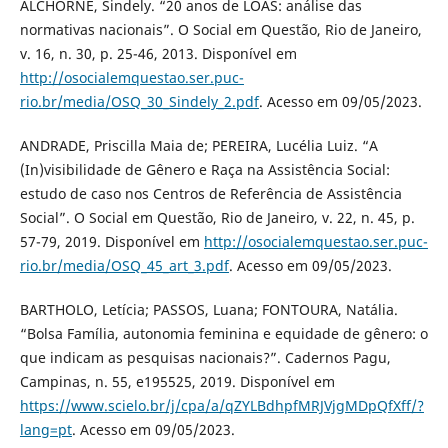
ALCHORNE, Sindely. “20 anos de LOAS: análise das
normativas nacionais”. O Social em Questão, Rio de Janeiro,
v. 16, n. 30, p. 25-46, 2013. Disponível em
http://osocialemquestao.ser.puc-
rio.br/media/OSQ_30_Sindely_2.pdf
. Acesso em 09/05/2023.
ANDRADE, Priscilla Maia de; PEREIRA, Lucélia Luiz. “A
(In)visibilidade de Gênero e Raça na Assistência Social:
estudo de caso nos Centros de Referência de Assistência
Social”. O Social em Questão, Rio de Janeiro, v. 22, n. 45, p.
57-79, 2019. Disponível em
http://osocialemquestao.ser.puc-
rio.br/media/OSQ_45_art_3.pdf
. Acesso em 09/05/2023.
BARTHOLO, Letícia; PASSOS, Luana; FONTOURA, Natália.
“Bolsa Família, autonomia feminina e equidade de gênero: o
que indicam as pesquisas nacionais?”. Cadernos Pagu,
Campinas, n. 55, e195525, 2019. Disponível em
https://www.scielo.br/j/cpa/a/qZYLBdhpfMRJVjgMDpQfXff/?
lang=pt
. Acesso em 09/05/2023.