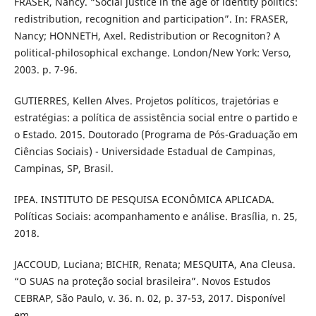
FRASER, Nancy. “Social justice in the age of identity politics:
redistribution, recognition and participation”. In: FRASER,
Nancy; HONNETH, Axel. Redistribution or Recogniton? A
political-philosophical exchange. London/New York: Verso,
2003. p. 7-96.
GUTIERRES, Kellen Alves. Projetos políticos, trajetórias e
estratégias: a política de assistência social entre o partido e
o Estado. 2015. Doutorado (Programa de Pós-Graduação em
Ciências Sociais) - Universidade Estadual de Campinas,
Campinas, SP, Brasil.
IPEA. INSTITUTO DE PESQUISA ECONÔMICA APLICADA.
Políticas Sociais: acompanhamento e análise. Brasília, n. 25,
2018.
JACCOUD, Luciana; BICHIR, Renata; MESQUITA, Ana Cleusa.
“O SUAS na proteção social brasileira”. Novos Estudos
CEBRAP, São Paulo, v. 36. n. 02, p. 37-53, 2017. Disponível
em