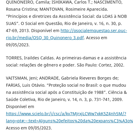
QUINONEIRO, Camila; ISHIKAWA, Carlos T.; NASCIMENTO,
Rosana Cristina; MANTOVAN, Rosimeire Aparecida.
“Princípios e diretrizes da Assistência Social: da LOAS à NOB
SUAS”. O Social em Questão, Rio de Janeiro, v. 16, n. 30, p.
47-69, 2013. Disponível em
http://osocialemquestao.ser.puc-
rio.br/media/OSQ_30_Quinonero_3.pdf
. Acesso em
09/05/2023.
TORRES, Iraildes Caldas. As primeiras-damas e a assistência
social: relações de gênero e poder. São Paulo: Cortez, 2002.
VAITSMAN, Jeni; ANDRADE, Gabriela Rieveres Borges de;
FARIAS, Luis Otávio. “Proteção social no Brasil: o que mudou
na assistência social após a Constituição de 1988”. Ciência &
Saúde Coletiva, Rio de Janeiro, v. 14, n. 3, p. 731-741, 2009.
Disponível em
https://www.scielo.br/j/csc/a/kv7MJrxjLCWw7xkK5Z4nh5M/?
lang=pt#:~:text=Alguns%20efeitos%20da%20expans%C3%A3o
Acesso em 09/05/2023.