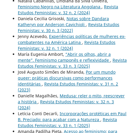
Natalia Cabanillas, Lindiana da Silva Oliveira,
Feminismo Negro na Literatura Angolana
,
Revista
Estudos Feministas: v. 32 n. 2 (2024)
Daniela Cecilia Grisoski,
Notas sobre Dandara
Katheryn por Anderson Cavichioli
,
Revista Estudos
Feministas: v. 30 n. 3 (2022)
Jenny Acevedo,
Experiências políticas de mulheres ex-
combatentes na América Latina
,
Revista Estudos
Feministas: v. 32 n. 1 (2024)
María Eugenia Ambort,
“Abrir os olhos, abrir a
mente”. Feminismo camponês e reflexividade
,
Revista
Estudos Feministas: v. 33 n. 3 (2025)
José Augusto Simões de Miranda,
Por um mundo
queer: práticas discursivas como performances
identitárias
,
Revista Estudos Feministas: v. 31 n. 2
(2023)
Danielle Magalhães,
Medusa: reler o mito, reescrever
a história
,
Revista Estudos Feministas: v. 32 n. 3
(2024)
Letícia Conti Decarli,
Incorporações protéticas em Paul
B. Preciado: para acabar com a Natureza
,
Revista
Estudos Feministas: v. 33 n. 1 (2025)
Amanda Padilha Pieta,
Acesso ao feminismo: para