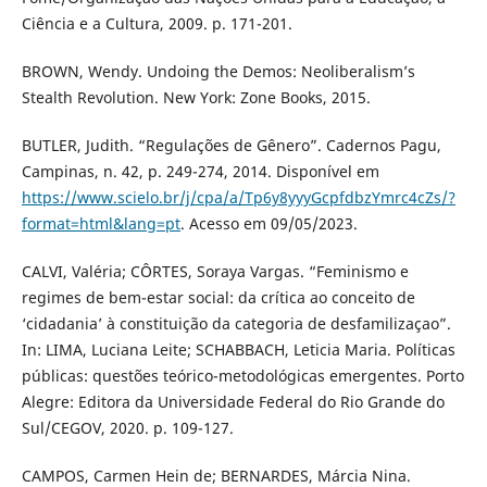
Ciência e a Cultura, 2009. p. 171-201.
BROWN, Wendy. Undoing the Demos: Neoliberalism’s
Stealth Revolution. New York: Zone Books, 2015.
BUTLER, Judith. “Regulações de Gênero”. Cadernos Pagu,
Campinas, n. 42, p. 249-274, 2014. Disponível em
https://www.scielo.br/j/cpa/a/Tp6y8yyyGcpfdbzYmrc4cZs/?
format=html&lang=pt
. Acesso em 09/05/2023.
CALVI, Valéria; CÔRTES, Soraya Vargas. “Feminismo e
regimes de bem-estar social: da crítica ao conceito de
‘cidadania’ à constituição da categoria de desfamilizaçao”.
In: LIMA, Luciana Leite; SCHABBACH, Leticia Maria. Políticas
públicas: questões teórico-metodológicas emergentes. Porto
Alegre: Editora da Universidade Federal do Rio Grande do
Sul/CEGOV, 2020. p. 109-127.
CAMPOS, Carmen Hein de; BERNARDES, Márcia Nina.