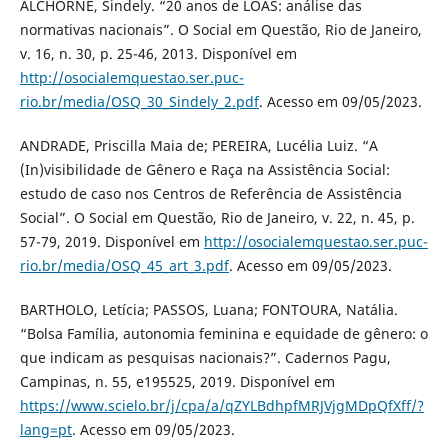
ALCHORNE, Sindely. “20 anos de LOAS: análise das
normativas nacionais”. O Social em Questão, Rio de Janeiro,
v. 16, n. 30, p. 25-46, 2013. Disponível em
http://osocialemquestao.ser.puc-
rio.br/media/OSQ_30_Sindely_2.pdf
. Acesso em 09/05/2023.
ANDRADE, Priscilla Maia de; PEREIRA, Lucélia Luiz. “A
(In)visibilidade de Gênero e Raça na Assistência Social:
estudo de caso nos Centros de Referência de Assistência
Social”. O Social em Questão, Rio de Janeiro, v. 22, n. 45, p.
57-79, 2019. Disponível em
http://osocialemquestao.ser.puc-
rio.br/media/OSQ_45_art_3.pdf
. Acesso em 09/05/2023.
BARTHOLO, Letícia; PASSOS, Luana; FONTOURA, Natália.
“Bolsa Família, autonomia feminina e equidade de gênero: o
que indicam as pesquisas nacionais?”. Cadernos Pagu,
Campinas, n. 55, e195525, 2019. Disponível em
https://www.scielo.br/j/cpa/a/qZYLBdhpfMRJVjgMDpQfXff/?
lang=pt
. Acesso em 09/05/2023.