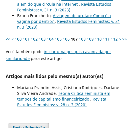
além do que circula na internet
,
Revista Estudos
Feministas: v. 31 n. 3 (2023)
Bruna Franchetto,
A viagem de urutau: Como é a
vagina por dentro?
,
Revista Estudos Feministas: v. 31
n. 3 (2023)
<<
<
100
101
102
103
104
105
106
107
108
109
110
111
112
>
>>
Você também pode
iniciar uma pesquisa avançada por
similaridade
para este artigo.
Artigos mais lidos pelo mesmo(s) autor(es)
Mariana Prandini Assis, Cristiano Rodrigues, Darlane
Silva Vieira Andrade,
Teoria Crítica Feminista em
tempos de capitalismo financeirizado
,
Revista
Estudos Feministas: v. 28 n. 3 (2020)
Enviar Submissão