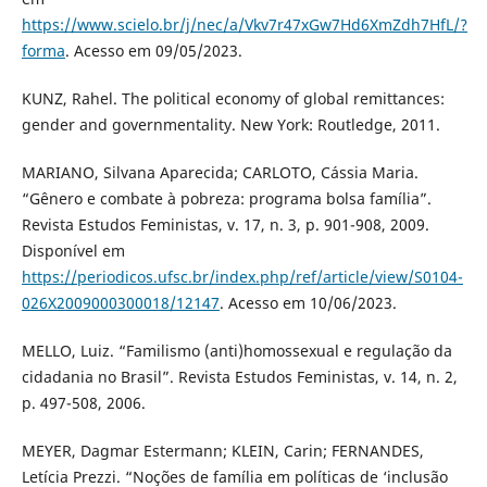
https://www.scielo.br/j/nec/a/Vkv7r47xGw7Hd6XmZdh7HfL/?
forma
. Acesso em 09/05/2023.
KUNZ, Rahel. The political economy of global remittances:
gender and governmentality. New York: Routledge, 2011.
MARIANO, Silvana Aparecida; CARLOTO, Cássia Maria.
“Gênero e combate à pobreza: programa bolsa família”.
Revista Estudos Feministas, v. 17, n. 3, p. 901-908, 2009.
Disponível em
https://periodicos.ufsc.br/index.php/ref/article/view/S0104-
026X2009000300018/12147
. Acesso em 10/06/2023.
MELLO, Luiz. “Familismo (anti)homossexual e regulação da
cidadania no Brasil”. Revista Estudos Feministas, v. 14, n. 2,
p. 497-508, 2006.
MEYER, Dagmar Estermann; KLEIN, Carin; FERNANDES,
Letícia Prezzi. “Noções de família em políticas de ‘inclusão