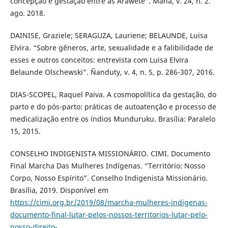
concepção e gestação entre as Araweté”. Mana, v. 24, n. 2.
ago. 2018.
DAINISE, Graziele; SERAGUZA, Lauriene; BELAUNDE, Luisa
Elvira. “Sobre gêneros, arte, sexualidade e a falibilidade de
esses e outros conceitos: entrevista com Luisa Elvira
Belaunde Olschewski”. Ñanduty, v. 4, n. 5, p. 286-307, 2016.
DIAS-SCOPEL, Raquel Paiva. A cosmopolítica da gestação, do
parto e do pós-parto: práticas de autoatenção e processo de
medicalização entre os índios Munduruku. Brasília: Paralelo
15, 2015.
CONSELHO INDIGENISTA MISSIONÁRIO. CIMI. Documento
Final Marcha Das Mulheres Indígenas. “Território: Nosso
Corpo, Nosso Espírito”. Conselho Indigenista Missionário.
Brasília, 2019. Disponível em
https://cimi.org.br/2019/08/marcha-mulheres-indigenas-
documento-final-lutar-pelos-nossos-territorios-lutar-pelo-
nosso-direito-