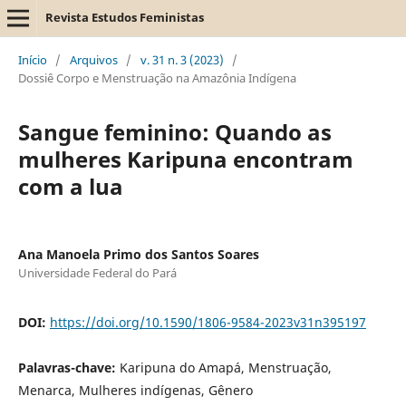
Revista Estudos Feministas
Início
/
Arquivos
/
v. 31 n. 3 (2023)
/
Dossiê Corpo e Menstruação na Amazônia Indígena
Sangue feminino: Quando as
mulheres Karipuna encontram
com a lua
Ana Manoela Primo dos Santos Soares
Universidade Federal do Pará
DOI:
https://doi.org/10.1590/1806-9584-2023v31n395197
Palavras-chave:
Karipuna do Amapá, Menstruação,
Menarca, Mulheres indígenas, Gênero