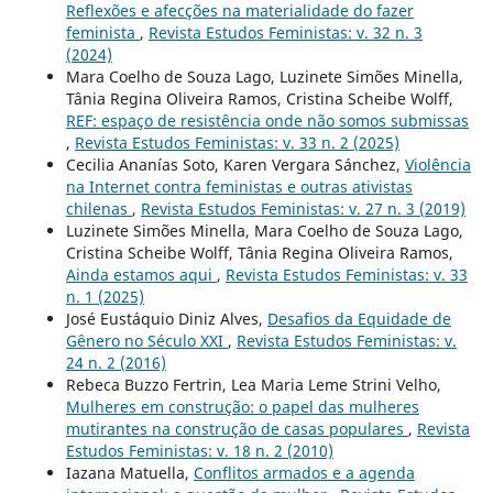
Reflexões e afecções na materialidade do fazer
feminista
,
Revista Estudos Feministas: v. 32 n. 3
(2024)
Mara Coelho de Souza Lago, Luzinete Simões Minella,
Tânia Regina Oliveira Ramos, Cristina Scheibe Wolff,
REF: espaço de resistência onde não somos submissas
,
Revista Estudos Feministas: v. 33 n. 2 (2025)
Cecilia Ananías Soto, Karen Vergara Sánchez,
Violência
na Internet contra feministas e outras ativistas
chilenas
,
Revista Estudos Feministas: v. 27 n. 3 (2019)
Luzinete Simões Minella, Mara Coelho de Souza Lago,
Cristina Scheibe Wolff, Tânia Regina Oliveira Ramos,
Ainda estamos aqui
,
Revista Estudos Feministas: v. 33
n. 1 (2025)
José Eustáquio Diniz Alves,
Desafios da Equidade de
Gênero no Século XXI
,
Revista Estudos Feministas: v.
24 n. 2 (2016)
Rebeca Buzzo Fertrin, Lea Maria Leme Strini Velho,
Mulheres em construção: o papel das mulheres
mutirantes na construção de casas populares
,
Revista
Estudos Feministas: v. 18 n. 2 (2010)
Iazana Matuella,
Conflitos armados e a agenda