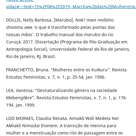
vida/#:~:text=15%2F08%2F2019-,Marcha%20das%20Mulhere
DOLLIS, Nelly Barbosa. [Marubo]. Nok? mevi revõsho
shovima awe ‘o que é transformado pelas pontas das
nossas mãos’. O trabalho manual dos marubo do rio
Curuçá. 2017. Dissertação (Programa de Pós-Graduação em
Antropologia Social), Universidade Federal do Rio de Janeiro,
Rio de Janeiro, RJ, Brasil.
FRANCHETTO, Bruna. “Mulheres entre os Kuikuru”. Revista
Estudos Feministas, v. 7, n. 1, p. 35-54, jan. 1996.
LEA, Vanessa. “Desnaturalizando gênero na sociedade
Mebengôkre”. Revista Estudos Feministas, v. 7, n. 1, p. 176-
194. jan. 1999.
LOD MORAES, Claudia Renata. Amiakô Wolï Medela Neí
AMiakô Nimüdai Elomem. A transição de menina para
mulher e a menstruação como rito de passagem entre os