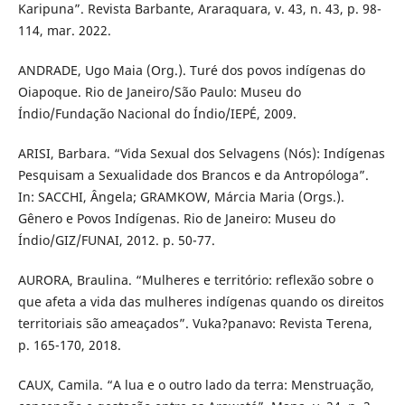
Karipuna”. Revista Barbante, Araraquara, v. 43, n. 43, p. 98-
114, mar. 2022.
ANDRADE, Ugo Maia (Org.). Turé dos povos indígenas do
Oiapoque. Rio de Janeiro/São Paulo: Museu do
Índio/Fundação Nacional do Índio/IEPÉ, 2009.
ARISI, Barbara. “Vida Sexual dos Selvagens (Nós): Indígenas
Pesquisam a Sexualidade dos Brancos e da Antropóloga”.
In: SACCHI, Ângela; GRAMKOW, Márcia Maria (Orgs.).
Gênero e Povos Indígenas. Rio de Janeiro: Museu do
Índio/GIZ/FUNAI, 2012. p. 50-77.
AURORA, Braulina. “Mulheres e território: reflexão sobre o
que afeta a vida das mulheres indígenas quando os direitos
territoriais são ameaçados”. Vuka?panavo: Revista Terena,
p. 165-170, 2018.
CAUX, Camila. “A lua e o outro lado da terra: Menstruação,