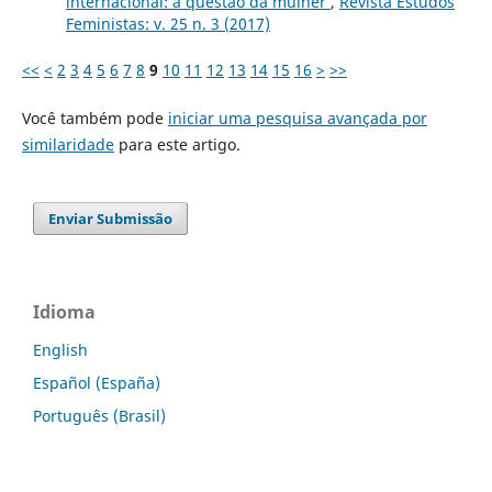
internacional: a questão da mulher
,
Revista Estudos
Feministas: v. 25 n. 3 (2017)
<<
<
2
3
4
5
6
7
8
9
10
11
12
13
14
15
16
>
>>
Você também pode
iniciar uma pesquisa avançada por
similaridade
para este artigo.
Enviar Submissão
Idioma
English
Español (España)
Português (Brasil)