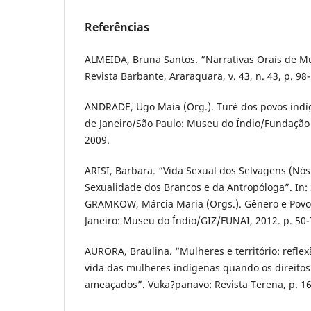
Referências
ALMEIDA, Bruna Santos. “Narrativas Orais de M
Revista Barbante, Araraquara, v. 43, n. 43, p. 98
ANDRADE, Ugo Maia (Org.). Turé dos povos indí
de Janeiro/São Paulo: Museu do Índio/Fundação 
2009.
ARISI, Barbara. “Vida Sexual dos Selvagens (Nó
Sexualidade dos Brancos e da Antropóloga”. In:
GRAMKOW, Márcia Maria (Orgs.). Gênero e Povos
Janeiro: Museu do Índio/GIZ/FUNAI, 2012. p. 50-
AURORA, Braulina. “Mulheres e território: reflex
vida das mulheres indígenas quando os direitos t
ameaçados”. Vuka?panavo: Revista Terena, p. 16