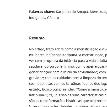
Palavras-chave:
Karipuna do Amapá, Menstruaç
indígenas, Gênero
Resumo
No artigo, trato sobre como a menstruação é viv
mulheres indígenas Karipuna. A menstruação, p
ver com a ruptura da infância para a vida adult
saudável do corpo feminino; com o aperfeiçoam
generificação; com o início da sexualidade; co
gravidez; com os cuidados com a limpeza do terri
cosmopolíticas com os karuãnas “donos dos luga
estudo, busco compreender: “Como a menstruaç
Karipuna?”; “Quais são as suas características e
são as transformações históricas que ocorreram 
Inserem-se nestes debates, também, os relatos 