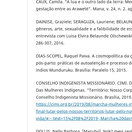
CAUX, Camila. “A lua e o outro lado da terra: M
gestação entre as Araweté”. Mana, v. 24, n. 2. a
DAINISE, Graziele; SERAGUZA, Lauriene; BELAUND
gêneros, arte, sexualidade e a falibilidade de es
entrevista com Luisa Elvira Belaunde Olschewski”.
286-307, 2016.
DIAS-SCOPEL, Raquel Paiva. A cosmopolítica da g
pós-parto: práticas de autoatenção e processo d
índios Munduruku. Brasília: Paralelo 15, 2015.
CONSELHO INDIGENISTA MISSIONÁRIO. CIMI. D
Das Mulheres Indígenas. “Território: Nosso Corp
Conselho Indigenista Missionário. Brasília, 2019
https://cimi.org.br/2019/08/marcha-mulheres-
final-lutar-pelos-nossos-territorios-lutar-pelo-no
vida/#:~:text=15%2F08%2F2019-,Marcha%20
DOLLIS, Nelly Barbosa. [Marubo]. Nok? mevi re