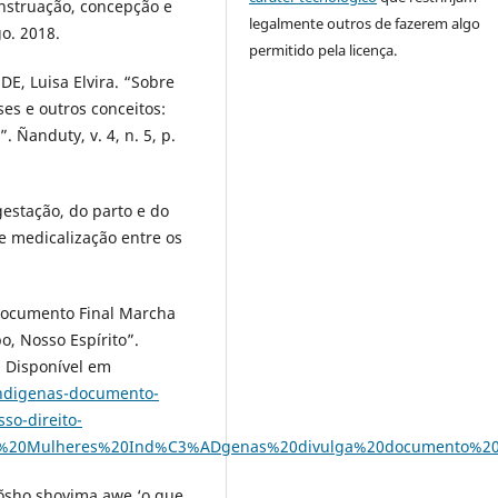
enstruação, concepção e
legalmente outros de fazerem algo
go. 2018.
permitido pela licença.
E, Luisa Elvira. “Sobre
ses e outros conceitos:
 Ñanduty, v. 4, n. 5, p.
estação, do parto e do
e medicalização entre os
ocumento Final Marcha
o, Nosso Espírito”.
. Disponível em
indigenas-documento-
sso-direito-
das%20Mulheres%20Ind%C3%ADgenas%20divulga%20documento%2
võsho shovima awe ‘o que