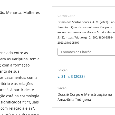
ão, Menarca, Mulheres
Como Citar
Primo dos Santos Soares, A. M. (2023). Sa
feminino: Quando as mulheres Karipuna
encontram com a lua.
Revista Estudos Femin
31
(3). https://doi.org/10.1590/1806-9584-
2023v31n395197
Fomatos de Citação
enciada entre as
ara as Karipuna, tem a
a; com a formação
Edição
ento de sua
v. 31 n. 3 (2023)
m os casamentos; com a
tório e as relações
Seção
res”. A partir deste
Dossiê Corpo e Menstruação na
ão está na cosmologia
Amazônia Indígena
 significados?”; “Quais
com relação a ela?”.
da própria autora para