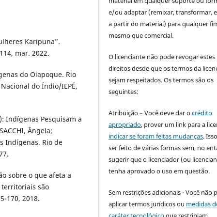
material em qualquer suporte ou for
e/ou adaptar (remixar, transformar, e 
a partir do material) para qualquer fi
mesmo que comercial.
ulheres Karipuna”.
-114, mar. 2022.
O licenciante não pode revogar estes
direitos desde que os termos da licen
genas do Oiapoque. Rio
sejam respeitados. Os termos são os
Nacional do Índio/IEPÉ,
seguintes:
Atribuição – Você deve dar o
crédito
s): Indígenas Pesquisam a
apropriado
, prover um link para a lic
 SACCHI, Ângela;
indicar se foram feitas mudanças
. Is
 Indígenas. Rio de
ser feito de várias formas sem, no ent
77.
sugerir que o licenciador (ou licencian
tenha aprovado o uso em questão.
ão sobre o que afeta a
erritoriais são
Sem restrições adicionais - Você não 
5-170, 2018.
aplicar termos jurídicos ou
medidas d
caráter tecnológico
que restrinjam