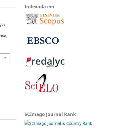
Indexada em
ngue
istas
,
SCImago Journal Rank