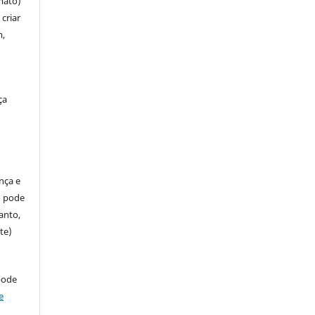
mato)
criar
m,
ça
ença e
so pode
anto,
te)
pode
e