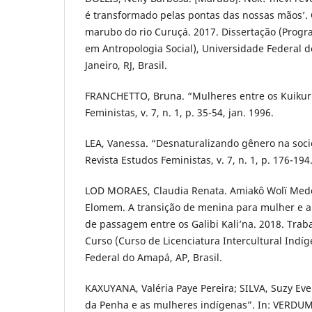
é transformado pelas pontas das nossas mãos’.
marubo do rio Curuçá. 2017. Dissertação (Prog
em Antropologia Social), Universidade Federal do
Janeiro, RJ, Brasil.
FRANCHETTO, Bruna. “Mulheres entre os Kuikuru
Feministas, v. 7, n. 1, p. 35-54, jan. 1996.
LEA, Vanessa. “Desnaturalizando gênero na so
Revista Estudos Feministas, v. 7, n. 1, p. 176-194.
LOD MORAES, Claudia Renata. Amiakô Wolï Med
Elomem. A transição de menina para mulher e a
de passagem entre os Galibi Kali’na. 2018. Tra
Curso (Curso de Licenciatura Intercultural Indíg
Federal do Amapá, AP, Brasil.
KAXUYANA, Valéria Paye Pereira; SILVA, Suzy Eve
da Penha e as mulheres indígenas”. In: VERDUM