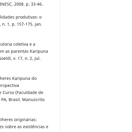
 INESC, 2008. p. 33-46.
lidades produtivas: o
n. 1, p. 157-175. jan.
oria coletiva e a
om as parentas Karipuna
di, v. 17, n. 2, jul.
eres Karipuna do
erspectiva
e Curso (Faculdade de
 PA, Brasil. Manuscrito
eres originárias:
s sobre as existências e