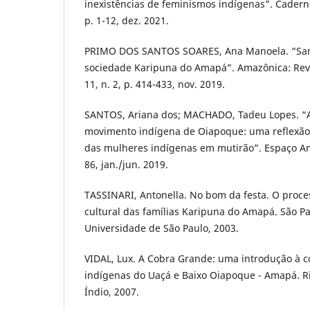
inexistências de feminismos indígenas”. Caderno
p. 1-12, dez. 2021.
PRIMO DOS SANTOS SOARES, Ana Manoela. “Sa
sociedade Karipuna do Amapá”. Amazônica: Revis
11, n. 2, p. 414-433, nov. 2019.
SANTOS, Ariana dos; MACHADO, Tadeu Lopes. “
movimento indígena de Oiapoque: uma reflexão 
das mulheres indígenas em mutirão”. Espaço Amer
86, jan./jun. 2019.
TASSINARI, Antonella. No bom da festa. O proce
cultural das famílias Karipuna do Amapá. São Pa
Universidade de São Paulo, 2003.
VIDAL, Lux. A Cobra Grande: uma introdução à 
indígenas do Uaçá e Baixo Oiapoque - Amapá. R
Índio, 2007.