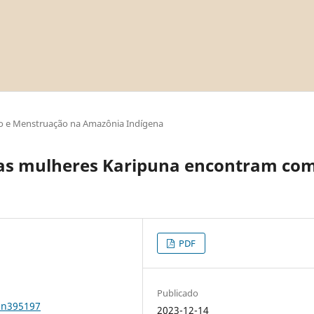
o e Menstruação na Amazônia Indígena
as mulheres Karipuna encontram com
PDF
Publicado
1n395197
2023-12-14