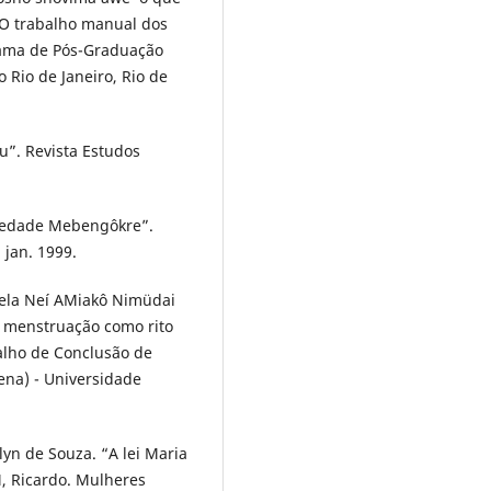
 O trabalho manual dos
rama de Pós-Graduação
 Rio de Janeiro, Rio de
”. Revista Estudos
ciedade Mebengôkre”.
 jan. 1999.
ela Neí AMiakô Nimüdai
 menstruação como rito
balho de Conclusão de
ena) - Universidade
lyn de Souza. “A lei Maria
, Ricardo. Mulheres