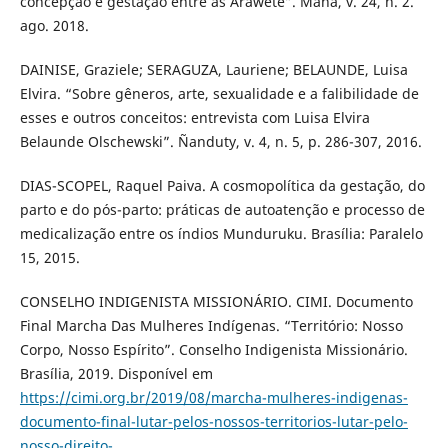
concepção e gestação entre as Araweté”. Mana, v. 24, n. 2.
ago. 2018.
DAINISE, Graziele; SERAGUZA, Lauriene; BELAUNDE, Luisa
Elvira. “Sobre gêneros, arte, sexualidade e a falibilidade de
esses e outros conceitos: entrevista com Luisa Elvira
Belaunde Olschewski”. Ñanduty, v. 4, n. 5, p. 286-307, 2016.
DIAS-SCOPEL, Raquel Paiva. A cosmopolítica da gestação, do
parto e do pós-parto: práticas de autoatenção e processo de
medicalização entre os índios Munduruku. Brasília: Paralelo
15, 2015.
CONSELHO INDIGENISTA MISSIONÁRIO. CIMI. Documento
Final Marcha Das Mulheres Indígenas. “Território: Nosso
Corpo, Nosso Espírito”. Conselho Indigenista Missionário.
Brasília, 2019. Disponível em
https://cimi.org.br/2019/08/marcha-mulheres-indigenas-
documento-final-lutar-pelos-nossos-territorios-lutar-pelo-
nosso-direito-