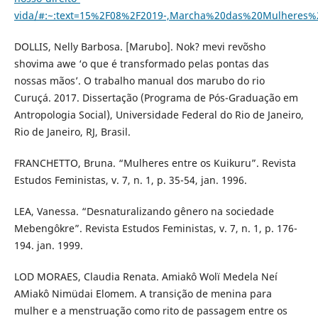
vida/#:~:text=15%2F08%2F2019-,Marcha%20das%20Mulhere
DOLLIS, Nelly Barbosa. [Marubo]. Nok? mevi revõsho
shovima awe ‘o que é transformado pelas pontas das
nossas mãos’. O trabalho manual dos marubo do rio
Curuçá. 2017. Dissertação (Programa de Pós-Graduação em
Antropologia Social), Universidade Federal do Rio de Janeiro,
Rio de Janeiro, RJ, Brasil.
FRANCHETTO, Bruna. “Mulheres entre os Kuikuru”. Revista
Estudos Feministas, v. 7, n. 1, p. 35-54, jan. 1996.
LEA, Vanessa. “Desnaturalizando gênero na sociedade
Mebengôkre”. Revista Estudos Feministas, v. 7, n. 1, p. 176-
194. jan. 1999.
LOD MORAES, Claudia Renata. Amiakô Wolï Medela Neí
AMiakô Nimüdai Elomem. A transição de menina para
mulher e a menstruação como rito de passagem entre os