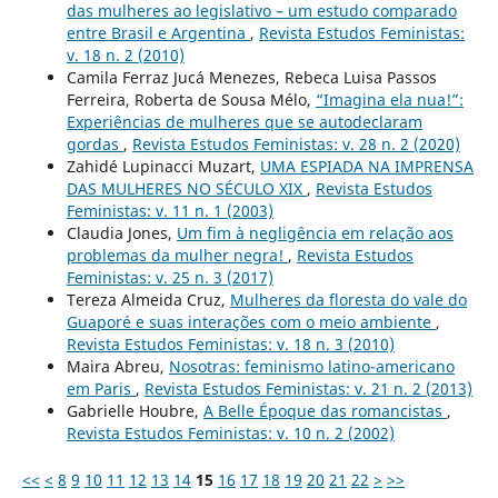
das mulheres ao legislativo – um estudo comparado
entre Brasil e Argentina
,
Revista Estudos Feministas:
v. 18 n. 2 (2010)
Camila Ferraz Jucá Menezes, Rebeca Luisa Passos
Ferreira, Roberta de Sousa Mélo,
“Imagina ela nua!”:
Experiências de mulheres que se autodeclaram
gordas
,
Revista Estudos Feministas: v. 28 n. 2 (2020)
Zahidé Lupinacci Muzart,
UMA ESPIADA NA IMPRENSA
DAS MULHERES NO SÉCULO XIX
,
Revista Estudos
Feministas: v. 11 n. 1 (2003)
Claudia Jones,
Um fim à negligência em relação aos
problemas da mulher negra!
,
Revista Estudos
Feministas: v. 25 n. 3 (2017)
Tereza Almeida Cruz,
Mulheres da floresta do vale do
Guaporé e suas interações com o meio ambiente
,
Revista Estudos Feministas: v. 18 n. 3 (2010)
Maira Abreu,
Nosotras: feminismo latino-americano
em Paris
,
Revista Estudos Feministas: v. 21 n. 2 (2013)
Gabrielle Houbre,
A Belle Époque das romancistas
,
Revista Estudos Feministas: v. 10 n. 2 (2002)
<<
<
8
9
10
11
12
13
14
15
16
17
18
19
20
21
22
>
>>