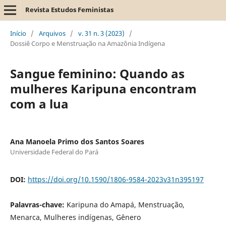
Revista Estudos Feministas
Início
/
Arquivos
/
v. 31 n. 3 (2023)
/
Dossiê Corpo e Menstruação na Amazônia Indígena
Sangue feminino: Quando as
mulheres Karipuna encontram
com a lua
Ana Manoela Primo dos Santos Soares
Universidade Federal do Pará
DOI:
https://doi.org/10.1590/1806-9584-2023v31n395197
Palavras-chave:
Karipuna do Amapá, Menstruação,
Menarca, Mulheres indígenas, Gênero