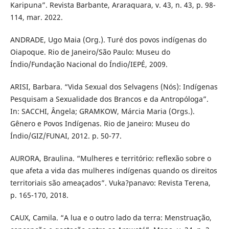
Karipuna”. Revista Barbante, Araraquara, v. 43, n. 43, p. 98-
114, mar. 2022.
ANDRADE, Ugo Maia (Org.). Turé dos povos indígenas do
Oiapoque. Rio de Janeiro/São Paulo: Museu do
Índio/Fundação Nacional do Índio/IEPÉ, 2009.
ARISI, Barbara. “Vida Sexual dos Selvagens (Nós): Indígenas
Pesquisam a Sexualidade dos Brancos e da Antropóloga”.
In: SACCHI, Ângela; GRAMKOW, Márcia Maria (Orgs.).
Gênero e Povos Indígenas. Rio de Janeiro: Museu do
Índio/GIZ/FUNAI, 2012. p. 50-77.
AURORA, Braulina. “Mulheres e território: reflexão sobre o
que afeta a vida das mulheres indígenas quando os direitos
territoriais são ameaçados”. Vuka?panavo: Revista Terena,
p. 165-170, 2018.
CAUX, Camila. “A lua e o outro lado da terra: Menstruação,