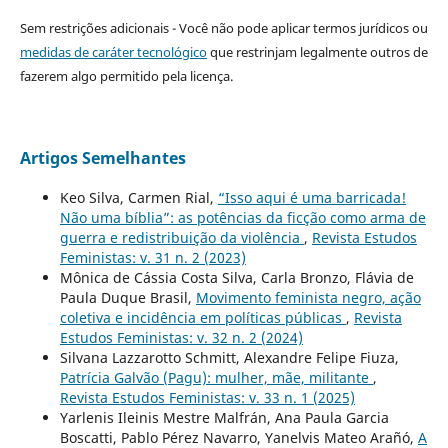
Sem restrições adicionais - Você não pode aplicar termos jurídicos ou
medidas de caráter tecnológico
que restrinjam legalmente outros de
fazerem algo permitido pela licença.
Artigos Semelhantes
Keo Silva, Carmen Rial,
“Isso aqui é uma barricada!
Não uma bíblia”: as potências da ficção como arma de
guerra e redistribuição da violência
,
Revista Estudos
Feministas: v. 31 n. 2 (2023)
Mônica de Cássia Costa Silva, Carla Bronzo, Flávia de
Paula Duque Brasil,
Movimento feminista negro, ação
coletiva e incidência em políticas públicas
,
Revista
Estudos Feministas: v. 32 n. 2 (2024)
Silvana Lazzarotto Schmitt, Alexandre Felipe Fiuza,
Patrícia Galvão (Pagu): mulher, mãe, militante
,
Revista Estudos Feministas: v. 33 n. 1 (2025)
Yarlenis Ileinis Mestre Malfrán, Ana Paula Garcia
Boscatti, Pablo Pérez Navarro, Yanelvis Mateo Arañó,
A