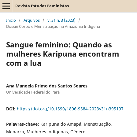
Revista Estudos Feministas
Início
/
Arquivos
/
v. 31 n. 3 (2023)
/
Dossiê Corpo e Menstruação na Amazônia Indígena
Sangue feminino: Quando as
mulheres Karipuna encontram
com a lua
Ana Manoela Primo dos Santos Soares
Universidade Federal do Pará
DOI:
https://doi.org/10.1590/1806-9584-2023v31n395197
Palavras-chave:
Karipuna do Amapá, Menstruação,
Menarca, Mulheres indígenas, Gênero