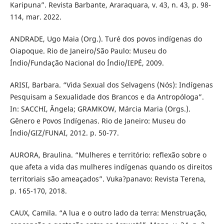
Karipuna”. Revista Barbante, Araraquara, v. 43, n. 43, p. 98-
114, mar. 2022.
ANDRADE, Ugo Maia (Org.). Turé dos povos indígenas do
Oiapoque. Rio de Janeiro/São Paulo: Museu do
Índio/Fundação Nacional do Índio/IEPÉ, 2009.
ARISI, Barbara. “Vida Sexual dos Selvagens (Nós): Indígenas
Pesquisam a Sexualidade dos Brancos e da Antropóloga”.
In: SACCHI, Ângela; GRAMKOW, Márcia Maria (Orgs.).
Gênero e Povos Indígenas. Rio de Janeiro: Museu do
Índio/GIZ/FUNAI, 2012. p. 50-77.
AURORA, Braulina. “Mulheres e território: reflexão sobre o
que afeta a vida das mulheres indígenas quando os direitos
territoriais são ameaçados”. Vuka?panavo: Revista Terena,
p. 165-170, 2018.
CAUX, Camila. “A lua e o outro lado da terra: Menstruação,