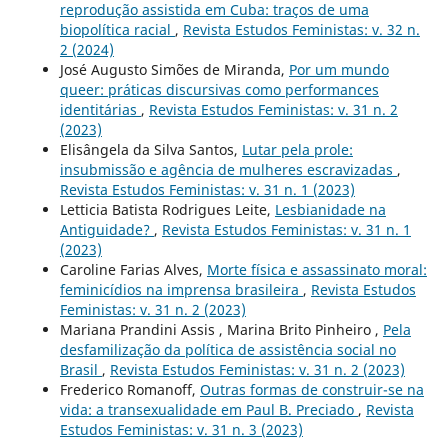
reprodução assistida em Cuba: traços de uma
biopolítica racial
,
Revista Estudos Feministas: v. 32 n.
2 (2024)
José Augusto Simões de Miranda,
Por um mundo
queer: práticas discursivas como performances
identitárias
,
Revista Estudos Feministas: v. 31 n. 2
(2023)
Elisângela da Silva Santos,
Lutar pela prole:
insubmissão e agência de mulheres escravizadas
,
Revista Estudos Feministas: v. 31 n. 1 (2023)
Letticia Batista Rodrigues Leite,
Lesbianidade na
Antiguidade?
,
Revista Estudos Feministas: v. 31 n. 1
(2023)
Caroline Farias Alves,
Morte física e assassinato moral:
feminicídios na imprensa brasileira
,
Revista Estudos
Feministas: v. 31 n. 2 (2023)
Mariana Prandini Assis , Marina Brito Pinheiro ,
Pela
desfamilização da política de assistência social no
Brasil
,
Revista Estudos Feministas: v. 31 n. 2 (2023)
Frederico Romanoff,
Outras formas de construir-se na
vida: a transexualidade em Paul B. Preciado
,
Revista
Estudos Feministas: v. 31 n. 3 (2023)