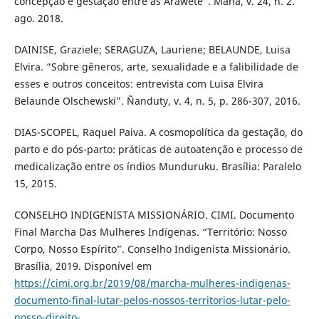
concepção e gestação entre as Araweté”. Mana, v. 24, n. 2.
ago. 2018.
DAINISE, Graziele; SERAGUZA, Lauriene; BELAUNDE, Luisa
Elvira. “Sobre gêneros, arte, sexualidade e a falibilidade de
esses e outros conceitos: entrevista com Luisa Elvira
Belaunde Olschewski”. Ñanduty, v. 4, n. 5, p. 286-307, 2016.
DIAS-SCOPEL, Raquel Paiva. A cosmopolítica da gestação, do
parto e do pós-parto: práticas de autoatenção e processo de
medicalização entre os índios Munduruku. Brasília: Paralelo
15, 2015.
CONSELHO INDIGENISTA MISSIONÁRIO. CIMI. Documento
Final Marcha Das Mulheres Indígenas. “Território: Nosso
Corpo, Nosso Espírito”. Conselho Indigenista Missionário.
Brasília, 2019. Disponível em
https://cimi.org.br/2019/08/marcha-mulheres-indigenas-
documento-final-lutar-pelos-nossos-territorios-lutar-pelo-
nosso-direito-