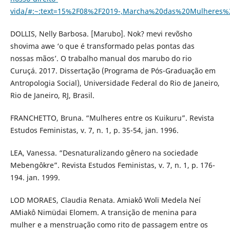
vida/#:~:text=15%2F08%2F2019-,Marcha%20das%20Mulhere
DOLLIS, Nelly Barbosa. [Marubo]. Nok? mevi revõsho
shovima awe ‘o que é transformado pelas pontas das
nossas mãos’. O trabalho manual dos marubo do rio
Curuçá. 2017. Dissertação (Programa de Pós-Graduação em
Antropologia Social), Universidade Federal do Rio de Janeiro,
Rio de Janeiro, RJ, Brasil.
FRANCHETTO, Bruna. “Mulheres entre os Kuikuru”. Revista
Estudos Feministas, v. 7, n. 1, p. 35-54, jan. 1996.
LEA, Vanessa. “Desnaturalizando gênero na sociedade
Mebengôkre”. Revista Estudos Feministas, v. 7, n. 1, p. 176-
194. jan. 1999.
LOD MORAES, Claudia Renata. Amiakô Wolï Medela Neí
AMiakô Nimüdai Elomem. A transição de menina para
mulher e a menstruação como rito de passagem entre os