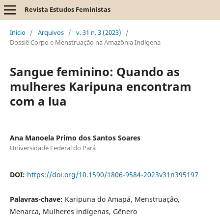
Revista Estudos Feministas
Início
/
Arquivos
/
v. 31 n. 3 (2023)
/
Dossiê Corpo e Menstruação na Amazônia Indígena
Sangue feminino: Quando as
mulheres Karipuna encontram
com a lua
Ana Manoela Primo dos Santos Soares
Universidade Federal do Pará
DOI:
https://doi.org/10.1590/1806-9584-2023v31n395197
Palavras-chave:
Karipuna do Amapá, Menstruação,
Menarca, Mulheres indígenas, Gênero