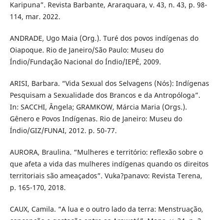
Karipuna”. Revista Barbante, Araraquara, v. 43, n. 43, p. 98-
114, mar. 2022.
ANDRADE, Ugo Maia (Org.). Turé dos povos indígenas do
Oiapoque. Rio de Janeiro/São Paulo: Museu do
Índio/Fundação Nacional do Índio/IEPÉ, 2009.
ARISI, Barbara. “Vida Sexual dos Selvagens (Nós): Indígenas
Pesquisam a Sexualidade dos Brancos e da Antropóloga”.
In: SACCHI, Ângela; GRAMKOW, Márcia Maria (Orgs.).
Gênero e Povos Indígenas. Rio de Janeiro: Museu do
Índio/GIZ/FUNAI, 2012. p. 50-77.
AURORA, Braulina. “Mulheres e território: reflexão sobre o
que afeta a vida das mulheres indígenas quando os direitos
territoriais são ameaçados”. Vuka?panavo: Revista Terena,
p. 165-170, 2018.
CAUX, Camila. “A lua e o outro lado da terra: Menstruação,