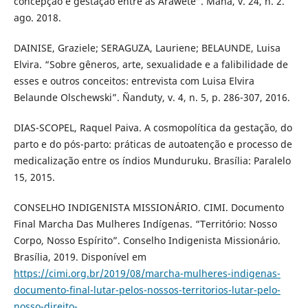
concepção e gestação entre as Araweté”. Mana, v. 24, n. 2.
ago. 2018.
DAINISE, Graziele; SERAGUZA, Lauriene; BELAUNDE, Luisa
Elvira. “Sobre gêneros, arte, sexualidade e a falibilidade de
esses e outros conceitos: entrevista com Luisa Elvira
Belaunde Olschewski”. Ñanduty, v. 4, n. 5, p. 286-307, 2016.
DIAS-SCOPEL, Raquel Paiva. A cosmopolítica da gestação, do
parto e do pós-parto: práticas de autoatenção e processo de
medicalização entre os índios Munduruku. Brasília: Paralelo
15, 2015.
CONSELHO INDIGENISTA MISSIONÁRIO. CIMI. Documento
Final Marcha Das Mulheres Indígenas. “Território: Nosso
Corpo, Nosso Espírito”. Conselho Indigenista Missionário.
Brasília, 2019. Disponível em
https://cimi.org.br/2019/08/marcha-mulheres-indigenas-
documento-final-lutar-pelos-nossos-territorios-lutar-pelo-
nosso-direito-