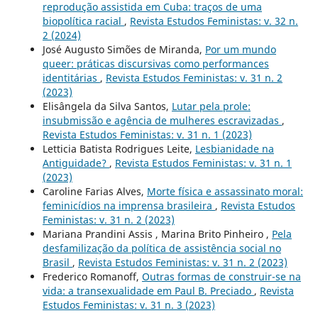
reprodução assistida em Cuba: traços de uma
biopolítica racial
,
Revista Estudos Feministas: v. 32 n.
2 (2024)
José Augusto Simões de Miranda,
Por um mundo
queer: práticas discursivas como performances
identitárias
,
Revista Estudos Feministas: v. 31 n. 2
(2023)
Elisângela da Silva Santos,
Lutar pela prole:
insubmissão e agência de mulheres escravizadas
,
Revista Estudos Feministas: v. 31 n. 1 (2023)
Letticia Batista Rodrigues Leite,
Lesbianidade na
Antiguidade?
,
Revista Estudos Feministas: v. 31 n. 1
(2023)
Caroline Farias Alves,
Morte física e assassinato moral:
feminicídios na imprensa brasileira
,
Revista Estudos
Feministas: v. 31 n. 2 (2023)
Mariana Prandini Assis , Marina Brito Pinheiro ,
Pela
desfamilização da política de assistência social no
Brasil
,
Revista Estudos Feministas: v. 31 n. 2 (2023)
Frederico Romanoff,
Outras formas de construir-se na
vida: a transexualidade em Paul B. Preciado
,
Revista
Estudos Feministas: v. 31 n. 3 (2023)