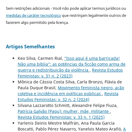
Sem restrições adicionais - Você não pode aplicar termos jurídicos ou
medidas de caráter tecnológico
que restrinjam legalmente outros de
fazerem algo permitido pela licença.
Artigos Semelhantes
Keo Silva, Carmen Rial,
“Isso aqui é uma barricada!
Não uma bíblia”: as potências da ficção como arma de
guerra e redistribuição da violência
,
Revista Estudos
Feministas: v. 31 n. 2 (2023)
Mônica de Cássia Costa Silva, Carla Bronzo, Flávia de
Paula Duque Brasil,
Movimento feminista negro, ação
coletiva e incidência em políticas públicas
,
Revista
Estudos Feministas: v. 32 n. 2 (2024)
Silvana Lazzarotto Schmitt, Alexandre Felipe Fiuza,
Patrícia Galvão (Pagu): mulher, mãe, militante
,
Revista Estudos Feministas: v. 33 n. 1 (2025)
Yarlenis Ileinis Mestre Malfrán, Ana Paula Garcia
Boscatti, Pablo Pérez Navarro, Yanelvis Mateo Arañó,
A