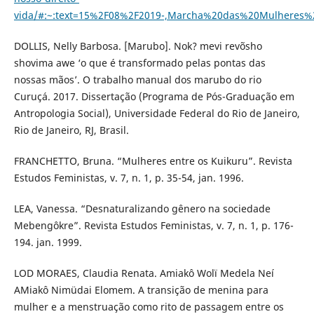
vida/#:~:text=15%2F08%2F2019-,Marcha%20das%20Mulhere
DOLLIS, Nelly Barbosa. [Marubo]. Nok? mevi revõsho
shovima awe ‘o que é transformado pelas pontas das
nossas mãos’. O trabalho manual dos marubo do rio
Curuçá. 2017. Dissertação (Programa de Pós-Graduação em
Antropologia Social), Universidade Federal do Rio de Janeiro,
Rio de Janeiro, RJ, Brasil.
FRANCHETTO, Bruna. “Mulheres entre os Kuikuru”. Revista
Estudos Feministas, v. 7, n. 1, p. 35-54, jan. 1996.
LEA, Vanessa. “Desnaturalizando gênero na sociedade
Mebengôkre”. Revista Estudos Feministas, v. 7, n. 1, p. 176-
194. jan. 1999.
LOD MORAES, Claudia Renata. Amiakô Wolï Medela Neí
AMiakô Nimüdai Elomem. A transição de menina para
mulher e a menstruação como rito de passagem entre os