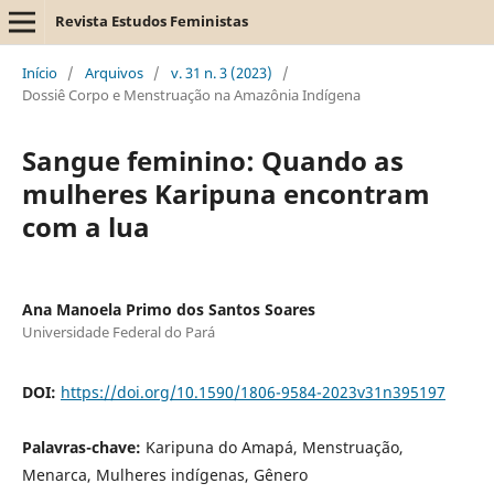
Revista Estudos Feministas
Início
/
Arquivos
/
v. 31 n. 3 (2023)
/
Dossiê Corpo e Menstruação na Amazônia Indígena
Sangue feminino: Quando as
mulheres Karipuna encontram
com a lua
Ana Manoela Primo dos Santos Soares
Universidade Federal do Pará
DOI:
https://doi.org/10.1590/1806-9584-2023v31n395197
Palavras-chave:
Karipuna do Amapá, Menstruação,
Menarca, Mulheres indígenas, Gênero