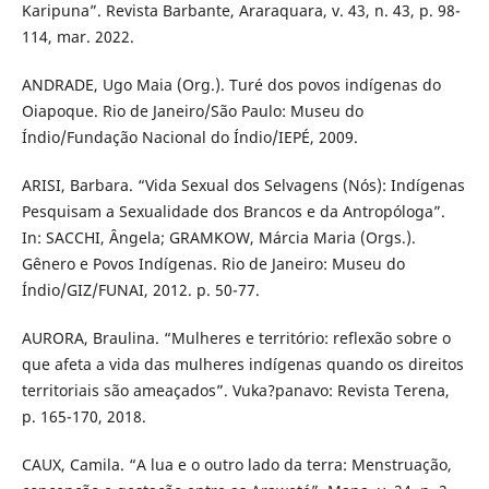
Karipuna”. Revista Barbante, Araraquara, v. 43, n. 43, p. 98-
114, mar. 2022.
ANDRADE, Ugo Maia (Org.). Turé dos povos indígenas do
Oiapoque. Rio de Janeiro/São Paulo: Museu do
Índio/Fundação Nacional do Índio/IEPÉ, 2009.
ARISI, Barbara. “Vida Sexual dos Selvagens (Nós): Indígenas
Pesquisam a Sexualidade dos Brancos e da Antropóloga”.
In: SACCHI, Ângela; GRAMKOW, Márcia Maria (Orgs.).
Gênero e Povos Indígenas. Rio de Janeiro: Museu do
Índio/GIZ/FUNAI, 2012. p. 50-77.
AURORA, Braulina. “Mulheres e território: reflexão sobre o
que afeta a vida das mulheres indígenas quando os direitos
territoriais são ameaçados”. Vuka?panavo: Revista Terena,
p. 165-170, 2018.
CAUX, Camila. “A lua e o outro lado da terra: Menstruação,