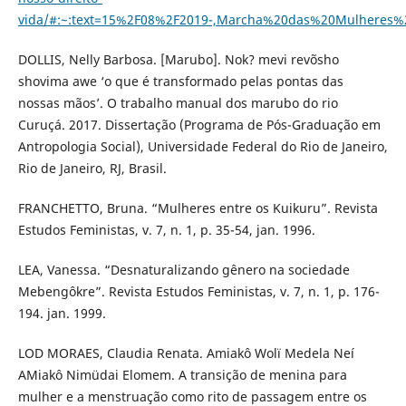
vida/#:~:text=15%2F08%2F2019-,Marcha%20das%20Mulhere
DOLLIS, Nelly Barbosa. [Marubo]. Nok? mevi revõsho
shovima awe ‘o que é transformado pelas pontas das
nossas mãos’. O trabalho manual dos marubo do rio
Curuçá. 2017. Dissertação (Programa de Pós-Graduação em
Antropologia Social), Universidade Federal do Rio de Janeiro,
Rio de Janeiro, RJ, Brasil.
FRANCHETTO, Bruna. “Mulheres entre os Kuikuru”. Revista
Estudos Feministas, v. 7, n. 1, p. 35-54, jan. 1996.
LEA, Vanessa. “Desnaturalizando gênero na sociedade
Mebengôkre”. Revista Estudos Feministas, v. 7, n. 1, p. 176-
194. jan. 1999.
LOD MORAES, Claudia Renata. Amiakô Wolï Medela Neí
AMiakô Nimüdai Elomem. A transição de menina para
mulher e a menstruação como rito de passagem entre os