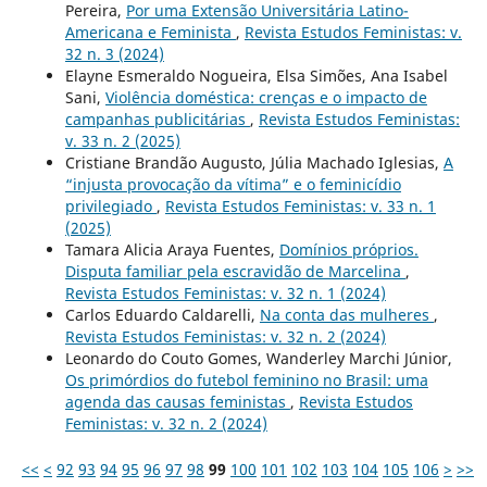
Pereira,
Por uma Extensão Universitária Latino-
Americana e Feminista
,
Revista Estudos Feministas: v.
32 n. 3 (2024)
Elayne Esmeraldo Nogueira, Elsa Simões, Ana Isabel
Sani,
Violência doméstica: crenças e o impacto de
campanhas publicitárias
,
Revista Estudos Feministas:
v. 33 n. 2 (2025)
Cristiane Brandão Augusto, Júlia Machado Iglesias,
A
“injusta provocação da vítima” e o feminicídio
privilegiado
,
Revista Estudos Feministas: v. 33 n. 1
(2025)
Tamara Alicia Araya Fuentes,
Domínios próprios.
Disputa familiar pela escravidão de Marcelina
,
Revista Estudos Feministas: v. 32 n. 1 (2024)
Carlos Eduardo Caldarelli,
Na conta das mulheres
,
Revista Estudos Feministas: v. 32 n. 2 (2024)
Leonardo do Couto Gomes, Wanderley Marchi Júnior,
Os primórdios do futebol feminino no Brasil: uma
agenda das causas feministas
,
Revista Estudos
Feministas: v. 32 n. 2 (2024)
<<
<
92
93
94
95
96
97
98
99
100
101
102
103
104
105
106
>
>>