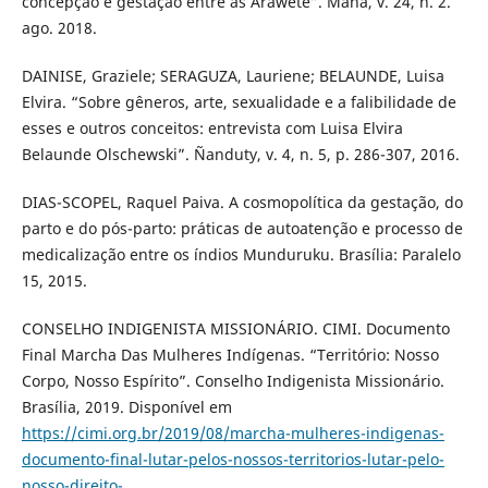
concepção e gestação entre as Araweté”. Mana, v. 24, n. 2.
ago. 2018.
DAINISE, Graziele; SERAGUZA, Lauriene; BELAUNDE, Luisa
Elvira. “Sobre gêneros, arte, sexualidade e a falibilidade de
esses e outros conceitos: entrevista com Luisa Elvira
Belaunde Olschewski”. Ñanduty, v. 4, n. 5, p. 286-307, 2016.
DIAS-SCOPEL, Raquel Paiva. A cosmopolítica da gestação, do
parto e do pós-parto: práticas de autoatenção e processo de
medicalização entre os índios Munduruku. Brasília: Paralelo
15, 2015.
CONSELHO INDIGENISTA MISSIONÁRIO. CIMI. Documento
Final Marcha Das Mulheres Indígenas. “Território: Nosso
Corpo, Nosso Espírito”. Conselho Indigenista Missionário.
Brasília, 2019. Disponível em
https://cimi.org.br/2019/08/marcha-mulheres-indigenas-
documento-final-lutar-pelos-nossos-territorios-lutar-pelo-
nosso-direito-