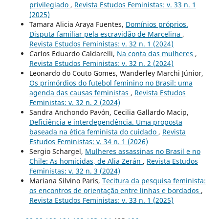
privilegiado
,
Revista Estudos Feministas: v. 33 n. 1
(2025)
Tamara Alicia Araya Fuentes,
Domínios próprios.
Disputa familiar pela escravidão de Marcelina
,
Revista Estudos Feministas: v. 32 n. 1 (2024)
Carlos Eduardo Caldarelli,
Na conta das mulheres
,
Revista Estudos Feministas: v. 32 n. 2 (2024)
Leonardo do Couto Gomes, Wanderley Marchi Júnior,
Os primórdios do futebol feminino no Brasil: uma
agenda das causas feministas
,
Revista Estudos
Feministas: v. 32 n. 2 (2024)
Sandra Anchondo Pavón, Cecilia Gallardo Macip,
Deficiência e interdependência. Uma proposta
baseada na ética feminista do cuidado
,
Revista
Estudos Feministas: v. 34 n. 1 (2026)
Sergio Schargel,
Mulheres assassinas no Brasil e no
Chile: As homicidas, de Alia Zerán
,
Revista Estudos
Feministas: v. 32 n. 3 (2024)
Mariana Silvino Paris,
Tecitura da pesquisa feminista:
os encontros de orientação entre linhas e bordados
,
Revista Estudos Feministas: v. 33 n. 1 (2025)