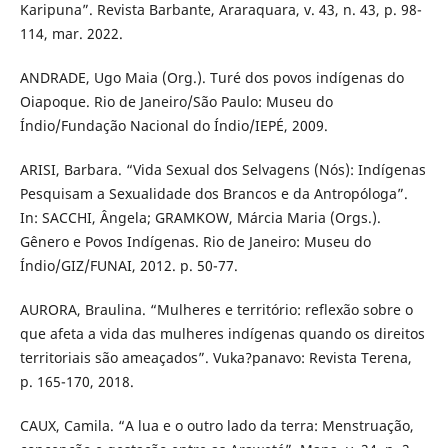
Karipuna”. Revista Barbante, Araraquara, v. 43, n. 43, p. 98-
114, mar. 2022.
ANDRADE, Ugo Maia (Org.). Turé dos povos indígenas do
Oiapoque. Rio de Janeiro/São Paulo: Museu do
Índio/Fundação Nacional do Índio/IEPÉ, 2009.
ARISI, Barbara. “Vida Sexual dos Selvagens (Nós): Indígenas
Pesquisam a Sexualidade dos Brancos e da Antropóloga”.
In: SACCHI, Ângela; GRAMKOW, Márcia Maria (Orgs.).
Gênero e Povos Indígenas. Rio de Janeiro: Museu do
Índio/GIZ/FUNAI, 2012. p. 50-77.
AURORA, Braulina. “Mulheres e território: reflexão sobre o
que afeta a vida das mulheres indígenas quando os direitos
territoriais são ameaçados”. Vuka?panavo: Revista Terena,
p. 165-170, 2018.
CAUX, Camila. “A lua e o outro lado da terra: Menstruação,