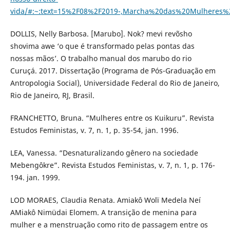
vida/#:~:text=15%2F08%2F2019-,Marcha%20das%20Mulhere
DOLLIS, Nelly Barbosa. [Marubo]. Nok? mevi revõsho
shovima awe ‘o que é transformado pelas pontas das
nossas mãos’. O trabalho manual dos marubo do rio
Curuçá. 2017. Dissertação (Programa de Pós-Graduação em
Antropologia Social), Universidade Federal do Rio de Janeiro,
Rio de Janeiro, RJ, Brasil.
FRANCHETTO, Bruna. “Mulheres entre os Kuikuru”. Revista
Estudos Feministas, v. 7, n. 1, p. 35-54, jan. 1996.
LEA, Vanessa. “Desnaturalizando gênero na sociedade
Mebengôkre”. Revista Estudos Feministas, v. 7, n. 1, p. 176-
194. jan. 1999.
LOD MORAES, Claudia Renata. Amiakô Wolï Medela Neí
AMiakô Nimüdai Elomem. A transição de menina para
mulher e a menstruação como rito de passagem entre os