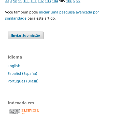
<<
<
98
99
100
101
102
103
104
105
106
>
>>
Você também pode
iniciar uma pesquisa avançada por
similaridade
para este artigo.
Enviar Submissão
Idioma
English
Español (España)
Português (Brasil)
Indexada em