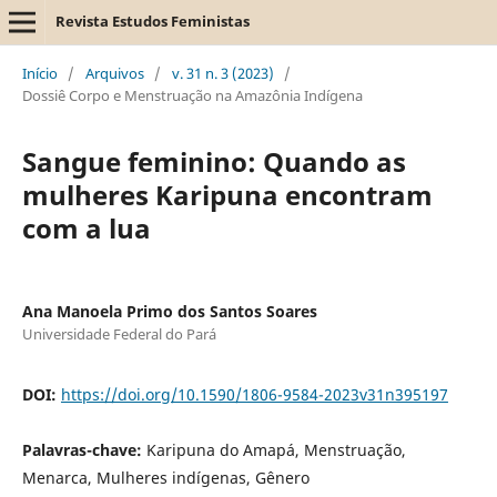
Revista Estudos Feministas
Início
/
Arquivos
/
v. 31 n. 3 (2023)
/
Dossiê Corpo e Menstruação na Amazônia Indígena
Sangue feminino: Quando as
mulheres Karipuna encontram
com a lua
Ana Manoela Primo dos Santos Soares
Universidade Federal do Pará
DOI:
https://doi.org/10.1590/1806-9584-2023v31n395197
Palavras-chave:
Karipuna do Amapá, Menstruação,
Menarca, Mulheres indígenas, Gênero