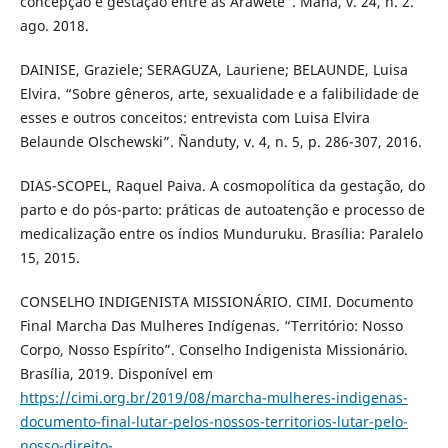
concepção e gestação entre as Araweté”. Mana, v. 24, n. 2.
ago. 2018.
DAINISE, Graziele; SERAGUZA, Lauriene; BELAUNDE, Luisa
Elvira. “Sobre gêneros, arte, sexualidade e a falibilidade de
esses e outros conceitos: entrevista com Luisa Elvira
Belaunde Olschewski”. Ñanduty, v. 4, n. 5, p. 286-307, 2016.
DIAS-SCOPEL, Raquel Paiva. A cosmopolítica da gestação, do
parto e do pós-parto: práticas de autoatenção e processo de
medicalização entre os índios Munduruku. Brasília: Paralelo
15, 2015.
CONSELHO INDIGENISTA MISSIONÁRIO. CIMI. Documento
Final Marcha Das Mulheres Indígenas. “Território: Nosso
Corpo, Nosso Espírito”. Conselho Indigenista Missionário.
Brasília, 2019. Disponível em
https://cimi.org.br/2019/08/marcha-mulheres-indigenas-
documento-final-lutar-pelos-nossos-territorios-lutar-pelo-
nosso-direito-