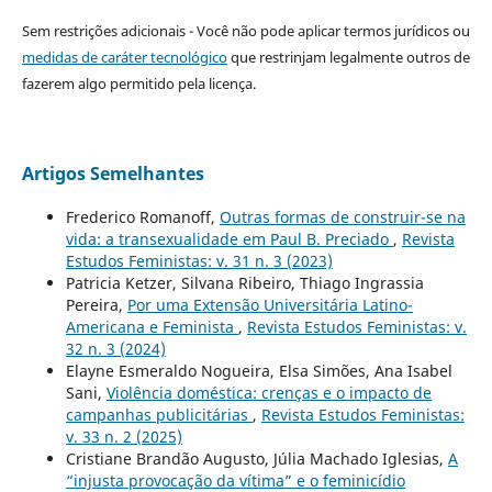
Sem restrições adicionais - Você não pode aplicar termos jurídicos ou
medidas de caráter tecnológico
que restrinjam legalmente outros de
fazerem algo permitido pela licença.
Artigos Semelhantes
Frederico Romanoff,
Outras formas de construir-se na
vida: a transexualidade em Paul B. Preciado
,
Revista
Estudos Feministas: v. 31 n. 3 (2023)
Patricia Ketzer, Silvana Ribeiro, Thiago Ingrassia
Pereira,
Por uma Extensão Universitária Latino-
Americana e Feminista
,
Revista Estudos Feministas: v.
32 n. 3 (2024)
Elayne Esmeraldo Nogueira, Elsa Simões, Ana Isabel
Sani,
Violência doméstica: crenças e o impacto de
campanhas publicitárias
,
Revista Estudos Feministas:
v. 33 n. 2 (2025)
Cristiane Brandão Augusto, Júlia Machado Iglesias,
A
“injusta provocação da vítima” e o feminicídio