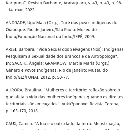
Karipuna”. Revista Barbante, Araraquara, v. 43, n. 43, p. 98-
114, mar. 2022.
ANDRADE, Ugo Maia (Org.). Turé dos povos indígenas do
Oiapoque. Rio de Janeiro/São Paulo: Museu do
Índio/Fundação Nacional do Índio/IEPÉ, 2009.
ARISI, Barbara. “Vida Sexual dos Selvagens (Nós): Indígenas
Pesquisam a Sexualidade dos Brancos e da Antropóloga”.
In: SACCHI, Ângela; GRAMKOW, Márcia Maria (Orgs.).
Gênero e Povos Indígenas. Rio de Janeiro: Museu do
Índio/GIZ/FUNAI, 2012. p. 50-77.
AURORA, Braulina. “Mulheres e território: reflexão sobre o
que afeta a vida das mulheres indígenas quando os direitos
territoriais são ameaçados”. Vuka?panavo: Revista Terena,
p. 165-170, 2018.
CAUX, Camila. “A lua e o outro lado da terra: Menstruação,