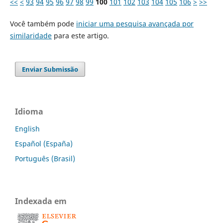
<<
<
93
94
95
96
97
98
99
100
101
102
103
104
105
106
>
>>
Você também pode
iniciar uma pesquisa avançada por
similaridade
para este artigo.
Enviar Submissão
Idioma
English
Español (España)
Português (Brasil)
Indexada em