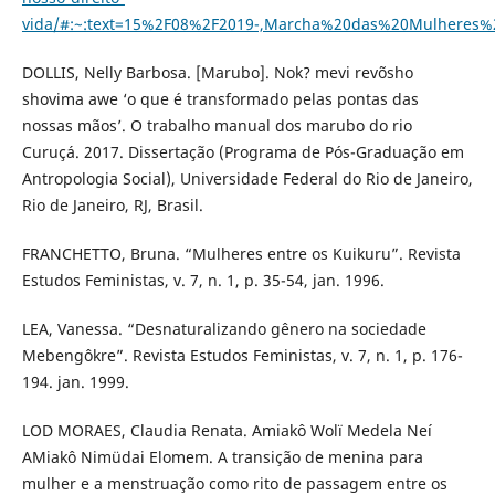
vida/#:~:text=15%2F08%2F2019-,Marcha%20das%20Mulhere
DOLLIS, Nelly Barbosa. [Marubo]. Nok? mevi revõsho
shovima awe ‘o que é transformado pelas pontas das
nossas mãos’. O trabalho manual dos marubo do rio
Curuçá. 2017. Dissertação (Programa de Pós-Graduação em
Antropologia Social), Universidade Federal do Rio de Janeiro,
Rio de Janeiro, RJ, Brasil.
FRANCHETTO, Bruna. “Mulheres entre os Kuikuru”. Revista
Estudos Feministas, v. 7, n. 1, p. 35-54, jan. 1996.
LEA, Vanessa. “Desnaturalizando gênero na sociedade
Mebengôkre”. Revista Estudos Feministas, v. 7, n. 1, p. 176-
194. jan. 1999.
LOD MORAES, Claudia Renata. Amiakô Wolï Medela Neí
AMiakô Nimüdai Elomem. A transição de menina para
mulher e a menstruação como rito de passagem entre os