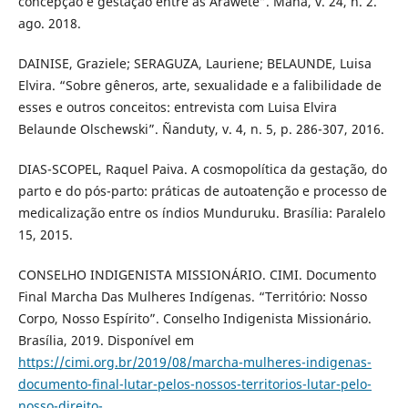
concepção e gestação entre as Araweté”. Mana, v. 24, n. 2.
ago. 2018.
DAINISE, Graziele; SERAGUZA, Lauriene; BELAUNDE, Luisa
Elvira. “Sobre gêneros, arte, sexualidade e a falibilidade de
esses e outros conceitos: entrevista com Luisa Elvira
Belaunde Olschewski”. Ñanduty, v. 4, n. 5, p. 286-307, 2016.
DIAS-SCOPEL, Raquel Paiva. A cosmopolítica da gestação, do
parto e do pós-parto: práticas de autoatenção e processo de
medicalização entre os índios Munduruku. Brasília: Paralelo
15, 2015.
CONSELHO INDIGENISTA MISSIONÁRIO. CIMI. Documento
Final Marcha Das Mulheres Indígenas. “Território: Nosso
Corpo, Nosso Espírito”. Conselho Indigenista Missionário.
Brasília, 2019. Disponível em
https://cimi.org.br/2019/08/marcha-mulheres-indigenas-
documento-final-lutar-pelos-nossos-territorios-lutar-pelo-
nosso-direito-