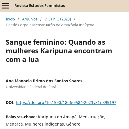
Revista Estudos Feministas
Início
/
Arquivos
/
v. 31 n. 3 (2023)
/
Dossiê Corpo e Menstruação na Amazônia Indígena
Sangue feminino: Quando as
mulheres Karipuna encontram
com a lua
Ana Manoela Primo dos Santos Soares
Universidade Federal do Pará
DOI:
https://doi.org/10.1590/1806-9584-2023v31n395197
Palavras-chave:
Karipuna do Amapá, Menstruação,
Menarca, Mulheres indígenas, Gênero