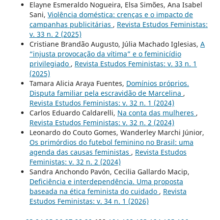
Elayne Esmeraldo Nogueira, Elsa Simões, Ana Isabel
Sani,
Violência doméstica: crenças e o impacto de
campanhas publicitárias
,
Revista Estudos Feministas:
v. 33 n. 2 (2025)
Cristiane Brandão Augusto, Júlia Machado Iglesias,
A
“injusta provocação da vítima” e o feminicídio
privilegiado
,
Revista Estudos Feministas: v. 33 n. 1
(2025)
Tamara Alicia Araya Fuentes,
Domínios próprios.
Disputa familiar pela escravidão de Marcelina
,
Revista Estudos Feministas: v. 32 n. 1 (2024)
Carlos Eduardo Caldarelli,
Na conta das mulheres
,
Revista Estudos Feministas: v. 32 n. 2 (2024)
Leonardo do Couto Gomes, Wanderley Marchi Júnior,
Os primórdios do futebol feminino no Brasil: uma
agenda das causas feministas
,
Revista Estudos
Feministas: v. 32 n. 2 (2024)
Sandra Anchondo Pavón, Cecilia Gallardo Macip,
Deficiência e interdependência. Uma proposta
baseada na ética feminista do cuidado
,
Revista
Estudos Feministas: v. 34 n. 1 (2026)