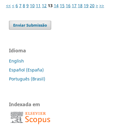
<<
<
6
7
8
9
10
11
12
13
14
15
16
17
18
19
20
>
>>
Enviar Submissão
Idioma
English
Español (España)
Português (Brasil)
Indexada em