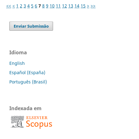
<<
<
1
2
3
4
5
6
7
8
9
10
11
12
13
14
15
>
>>
Enviar Submissão
Idioma
English
Español (España)
Português (Brasil)
Indexada em