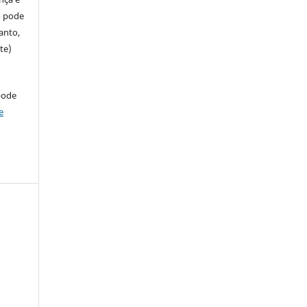
so pode
anto,
te)
pode
e