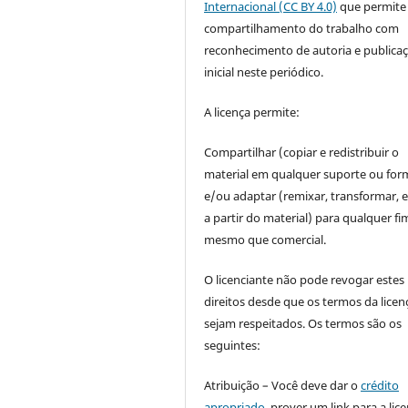
Internacional (CC BY 4.0)
que permite
compartilhamento do trabalho com
reconhecimento de autoria e publica
inicial neste periódico.
A licença permite:
Compartilhar (copiar e redistribuir o
material em qualquer suporte ou for
e/ou adaptar (remixar, transformar, e 
a partir do material) para qualquer fi
mesmo que comercial.
O licenciante não pode revogar estes
direitos desde que os termos da licen
sejam respeitados. Os termos são os
seguintes:
Atribuição – Você deve dar o
crédito
apropriado
, prover um link para a lic