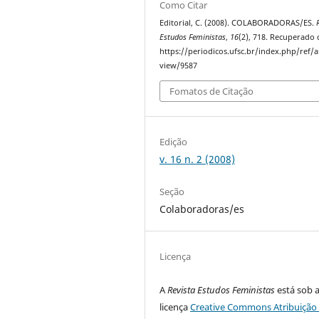
Como Citar
Editorial, C. (2008). COLABORADORAS/ES.
Estudos Feministas
,
16
(2), 718. Recuperado 
https://periodicos.ufsc.br/index.php/ref/ar
view/9587
Fomatos de Citação
Edição
v. 16 n. 2 (2008)
Seção
Colaboradoras/es
Licença
A
Revista Estudos Feministas
está sob 
licença
Creative Commons Atribuição 