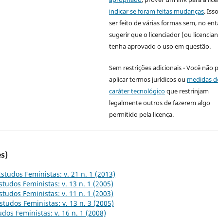
indicar se foram feitas mudanças
. Is
ser feito de várias formas sem, no ent
sugerir que o licenciador (ou licencian
tenha aprovado o uso em questão.
Sem restrições adicionais - Você não 
aplicar termos jurídicos ou
medidas d
caráter tecnológico
que restrinjam
legalmente outros de fazerem algo
permitido pela licença.
s)
Estudos Feministas: v. 21 n. 1 (2013)
studos Feministas: v. 13 n. 1 (2005)
studos Feministas: v. 11 n. 1 (2003)
studos Feministas: v. 13 n. 3 (2005)
udos Feministas: v. 16 n. 1 (2008)