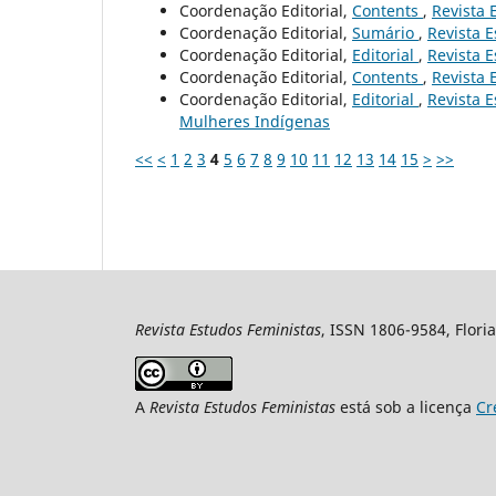
Coordenação Editorial,
Contents
,
Revista 
Coordenação Editorial,
Sumário
,
Revista E
Coordenação Editorial,
Editorial
,
Revista E
Coordenação Editorial,
Contents
,
Revista 
Coordenação Editorial,
Editorial
,
Revista E
Mulheres Indígenas
<<
<
1
2
3
4
5
6
7
8
9
10
11
12
13
14
15
>
>>
Revista Estudos Feministas
, ISSN 1806-9584, Floria
A
Revista Estudos Feministas
está sob a licença
Cr