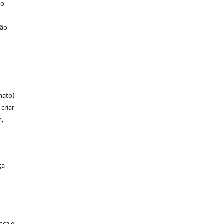
 o
ção
mato)
criar
m,
ça
ença e