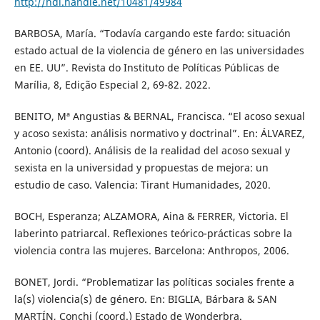
http://hdl.handle.net/10481/49984
BARBOSA, María. “Todavía cargando este fardo: situación
estado actual de la violencia de género en las universidades
en EE. UU”. Revista do Instituto de Políticas Públicas de
Marília, 8, Edição Especial 2, 69-82. 2022.
BENITO, Mª Angustias & BERNAL, Francisca. “El acoso sexual
y acoso sexista: análisis normativo y doctrinal”. En: ÁLVAREZ,
Antonio (coord). Análisis de la realidad del acoso sexual y
sexista en la universidad y propuestas de mejora: un
estudio de caso. Valencia: Tirant Humanidades, 2020.
BOCH, Esperanza; ALZAMORA, Aina & FERRER, Victoria. El
laberinto patriarcal. Reflexiones teórico-prácticas sobre la
violencia contra las mujeres. Barcelona: Anthropos, 2006.
BONET, Jordi. “Problematizar las políticas sociales frente a
la(s) violencia(s) de género. En: BIGLIA, Bárbara & SAN
MARTÍN, Conchi (coord.) Estado de Wonderbra.