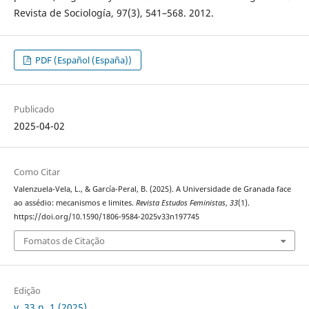
Revista de Sociología, 97(3), 541–568. 2012.
PDF (Español (España))
Publicado
2025-04-02
Como Citar
Valenzuela-Vela, L., & García-Peral, B. (2025). A Universidade de Granada face
ao assédio: mecanismos e limites.
Revista Estudos Feministas
,
33
(1).
https://doi.org/10.1590/1806-9584-2025v33n197745
Fomatos de Citação
Edição
v. 33 n. 1 (2025)