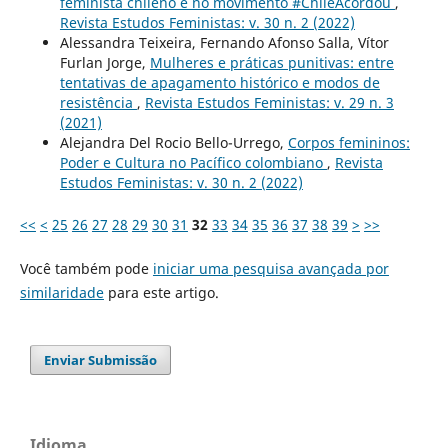
feminista chileno e no movimento #ChileAcordou
,
Revista Estudos Feministas: v. 30 n. 2 (2022)
Alessandra Teixeira, Fernando Afonso Salla, Vítor
Furlan Jorge,
Mulheres e práticas punitivas: entre
tentativas de apagamento histórico e modos de
resistência
,
Revista Estudos Feministas: v. 29 n. 3
(2021)
Alejandra Del Rocio Bello-Urrego,
Corpos femininos:
Poder e Cultura no Pacífico colombiano
,
Revista
Estudos Feministas: v. 30 n. 2 (2022)
<<
<
25
26
27
28
29
30
31
32
33
34
35
36
37
38
39
>
>>
Você também pode
iniciar uma pesquisa avançada por
similaridade
para este artigo.
Enviar Submissão
Idioma