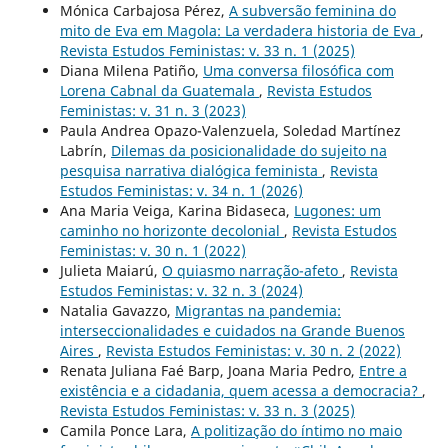
Mónica Carbajosa Pérez,
A subversão feminina do
mito de Eva em Magola: La verdadera historia de Eva
,
Revista Estudos Feministas: v. 33 n. 1 (2025)
Diana Milena Patiño,
Uma conversa filosófica com
Lorena Cabnal da Guatemala
,
Revista Estudos
Feministas: v. 31 n. 3 (2023)
Paula Andrea Opazo-Valenzuela, Soledad Martínez
Labrín,
Dilemas da posicionalidade do sujeito na
pesquisa narrativa dialógica feminista
,
Revista
Estudos Feministas: v. 34 n. 1 (2026)
Ana Maria Veiga, Karina Bidaseca,
Lugones: um
caminho no horizonte decolonial
,
Revista Estudos
Feministas: v. 30 n. 1 (2022)
Julieta Maiarú,
O quiasmo narração-afeto
,
Revista
Estudos Feministas: v. 32 n. 3 (2024)
Natalia Gavazzo,
Migrantas na pandemia:
interseccionalidades e cuidados na Grande Buenos
Aires
,
Revista Estudos Feministas: v. 30 n. 2 (2022)
Renata Juliana Faé Barp, Joana Maria Pedro,
Entre a
existência e a cidadania, quem acessa a democracia?
,
Revista Estudos Feministas: v. 33 n. 3 (2025)
Camila Ponce Lara,
A politização do íntimo no maio