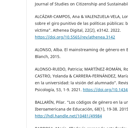
Journal of Studies on Citizenship and Sustainabili
ALCÁZAR-CAMPOS, Ana & VALENZUELA-VELA, Lore
sobre el giro punitivo de las políticas públicas
víctima”. Athenea Digital, 22(2), e3142. 2022.
https://doi.org/10.5565/rev/athenea.3142
ALONSO, Alba. El mainstreaming de género en Es
Blanch, 2015.
ALONSO-RUIDO, Patricia; MARTÍNEZ-ROMÁN, R
CASTRO, Yolanda & CARRERA-FERNÁNDEZ, María Vi
en la universidad: la visión del alumnado”. Rev
Psicología, 53, 1-9. 2021.
https://doi.org/10.1434
BALLARÍN, Pilar. “Los códigos de género en la un
Iberoamericana de Educación, 68(1), 19-38. 2015
http://hdl.handle.net/10481/49984