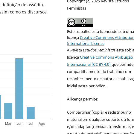
Copyright (c) 2025 Revista Estudos
 definição de assédio.
Feministas
ssim como os discursos
Este trabalho está licenciado sob um
licença
Creative Commons Attribution
International License
.
A
Revista Estudos Feministas
está sob 
licença
Creative Commons Atribuição 
Internacional (CC BY 4.0)
que permite
compartilhamento do trabalho com
reconhecimento de autoria e publica
inicial neste periódico.
A licença permite:
Compartilhar (copiar e redistribuir o
material em qualquer suporte ou for
e/ou adaptar (remixar, transformar, e 
a partir do material) para qualquer fi