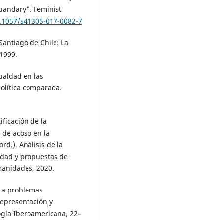
uandary”. Feminist
0.1057/s41305-017-0082-7
Santiago de Chile: La
 1999.
gualdad en las
olítica comparada.
ficación de la
 de acoso en la
rd.). Análisis de la
sidad y propuestas de
manidades, 2020.
 a problemas
representación y
ogía Iberoamericana, 22–