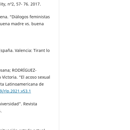
ty, nº2, 57- 76. 2017.
na. “Diálogos feministas
: buena madre vs. buena
paña. Valencia: Tirant lo
osana; RODRÍGUEZ-
ctoria. “El acoso sexual
ista Latinoamericana de
9/rlp.2021.v53.1
iversidad”. Revista
.