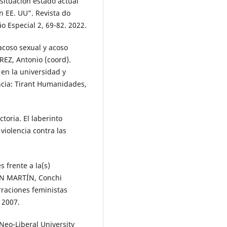
situación estado actual
n EE. UU”. Revista do
ão Especial 2, 69-82. 2022.
acoso sexual y acoso
AREZ, Antonio (coord).
 en la universidad y
ncia: Tirant Humanidades,
oria. El laberinto
 violencia contra las
s frente a la(s)
SAN MARTÍN, Conchi
rraciones feministas
 2007.
Neo-Liberal University