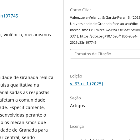
Como Citar
3n197745
Valenzuela-Vela, L., & García-Peral, B. (2025
Universidade de Granada face ao assédio:
mecanismos e limites.
Revista Estudos Femin
o, violência, mecanismos
33
(1). https://doi.org/10.1590/1806-9584-
2025v33n197745
Fomatos de Citação
Edição
sidade de Granada realiza
v. 33 n. 1 (2025)
uisa qualitativa na
analisadas as respostas
Seção
ue afetam a comunidade
Artigos
dade. Especificamente,
senvolvidas perante o
 são os mecanismos que
Licença
rsidade de Granada para
r central, sendo