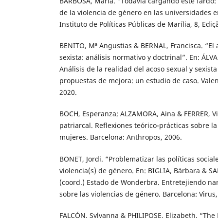
BARBOSA, María. “Todavía cargando este fardo: 
de la violencia de género en las universidades e
Instituto de Políticas Públicas de Marília, 8, Ediç
BENITO, Mª Angustias & BERNAL, Francisca. “El 
sexista: análisis normativo y doctrinal”. En: ÁLV
Análisis de la realidad del acoso sexual y sexista
propuestas de mejora: un estudio de caso. Vale
2020.
BOCH, Esperanza; ALZAMORA, Aina & FERRER, Vict
patriarcal. Reflexiones teórico-prácticas sobre la
mujeres. Barcelona: Anthropos, 2006.
BONET, Jordi. “Problematizar las políticas sociale
violencia(s) de género. En: BIGLIA, Bárbara & 
(coord.) Estado de Wonderbra. Entretejiendo na
sobre las violencias de género. Barcelona: Virus,
FALCÓN, Sylvanna & PHILIPOSE, Elizabeth. “The 