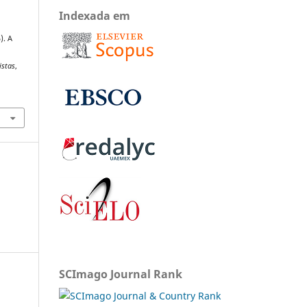
Indexada em
). A
istas
,
SCImago Journal Rank