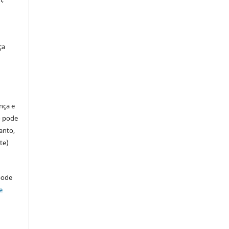
ça
ença e
so pode
anto,
te)
pode
e