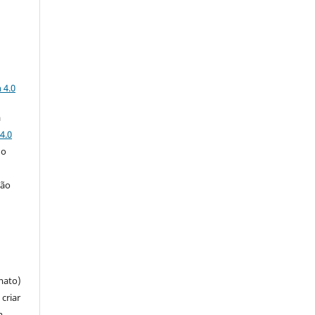
a
 4.0
a
4.0
 o
ção
mato)
criar
m,