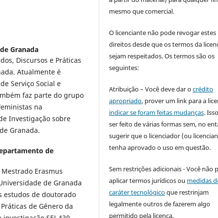
mesmo que comercial.
O licenciante não pode revogar estes
direitos desde que os termos da licen
 de Granada
sejam respeitados. Os termos são os
dos, Discursos e Práticas
seguintes:
nada. Atualmente é
de Serviço Social e
Atribuição – Você deve dar o
crédito
Também faz parte do grupo
apropriado
, prover um link para a lic
Feministas na
indicar se foram feitas mudanças
. Is
 de Investigação sobre
ser feito de várias formas sem, no ent
 de Granada.
sugerir que o licenciador (ou licencian
tenha aprovado o uso em questão.
Departamento de
Sem restrições adicionais - Você não 
um Mestrado Erasmus
aplicar termos jurídicos ou
medidas d
Universidade de Granada
caráter tecnológico
que restrinjam
us estudos de doutorado
legalmente outros de fazerem algo
 Práticas de Gênero da
permitido pela licença.
 investigação SEJ-430