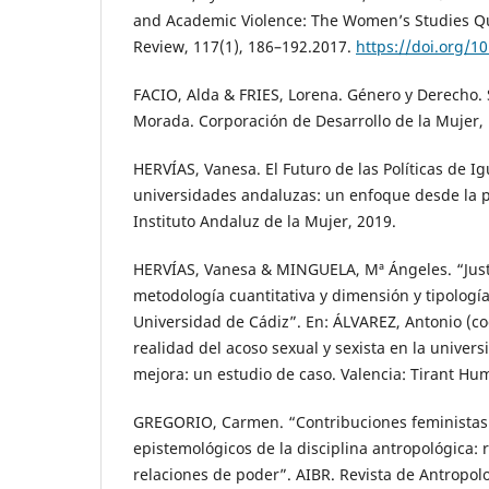
and Academic Violence: The Women’s Studies Q
Review, 117(1), 186–192.2017.
https://doi.org/1
FACIO, Alda & FRIES, Lorena. Género y Derecho. 
Morada. Corporación de Desarrollo de la Mujer,
HERVÍAS, Vanesa. El Futuro de las Políticas de I
universidades andaluzas: un enfoque desde la p
Instituto Andaluz de la Mujer, 2019.
HERVÍAS, Vanesa & MINGUELA, Mª Ángeles. “Justi
metodología cuantitativa y dimensión y tipología
Universidad de Cádiz”. En: ÁLVAREZ, Antonio (coo
realidad del acoso sexual y sexista en la univer
mejora: un estudio de caso. Valencia: Tirant Hu
GREGORIO, Carmen. “Contribuciones feministas
epistemológicos de la disciplina antropológica: 
relaciones de poder”. AIBR. Revista de Antropol