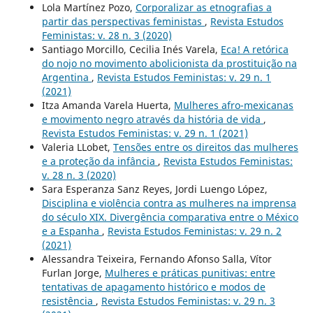
Lola Martínez Pozo,
Corporalizar as etnografias a
partir das perspectivas feministas
,
Revista Estudos
Feministas: v. 28 n. 3 (2020)
Santiago Morcillo, Cecilia Inés Varela,
Eca! A retórica
do nojo no movimento abolicionista da prostituição na
Argentina
,
Revista Estudos Feministas: v. 29 n. 1
(2021)
Itza Amanda Varela Huerta,
Mulheres afro-mexicanas
e movimento negro através da história de vida
,
Revista Estudos Feministas: v. 29 n. 1 (2021)
Valeria LLobet,
Tensões entre os direitos das mulheres
e a proteção da infância
,
Revista Estudos Feministas:
v. 28 n. 3 (2020)
Sara Esperanza Sanz Reyes, Jordi Luengo López,
Disciplina e violência contra as mulheres na imprensa
do século XIX. Divergência comparativa entre o México
e a Espanha
,
Revista Estudos Feministas: v. 29 n. 2
(2021)
Alessandra Teixeira, Fernando Afonso Salla, Vítor
Furlan Jorge,
Mulheres e práticas punitivas: entre
tentativas de apagamento histórico e modos de
resistência
,
Revista Estudos Feministas: v. 29 n. 3