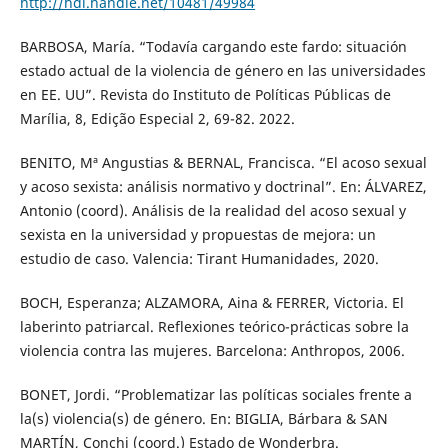
http://hdl.handle.net/10481/49984
BARBOSA, María. “Todavía cargando este fardo: situación
estado actual de la violencia de género en las universidades
en EE. UU”. Revista do Instituto de Políticas Públicas de
Marília, 8, Edição Especial 2, 69-82. 2022.
BENITO, Mª Angustias & BERNAL, Francisca. “El acoso sexual
y acoso sexista: análisis normativo y doctrinal”. En: ÁLVAREZ,
Antonio (coord). Análisis de la realidad del acoso sexual y
sexista en la universidad y propuestas de mejora: un
estudio de caso. Valencia: Tirant Humanidades, 2020.
BOCH, Esperanza; ALZAMORA, Aina & FERRER, Victoria. El
laberinto patriarcal. Reflexiones teórico-prácticas sobre la
violencia contra las mujeres. Barcelona: Anthropos, 2006.
BONET, Jordi. “Problematizar las políticas sociales frente a
la(s) violencia(s) de género. En: BIGLIA, Bárbara & SAN
MARTÍN, Conchi (coord.) Estado de Wonderbra.