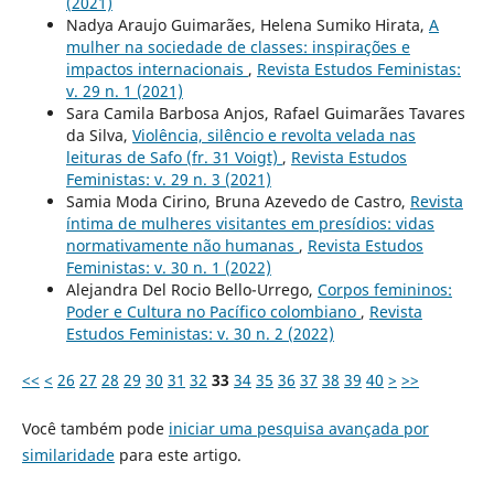
(2021)
Nadya Araujo Guimarães, Helena Sumiko Hirata,
A
mulher na sociedade de classes: inspirações e
impactos internacionais
,
Revista Estudos Feministas:
v. 29 n. 1 (2021)
Sara Camila Barbosa Anjos, Rafael Guimarães Tavares
da Silva,
Violência, silêncio e revolta velada nas
leituras de Safo (fr. 31 Voigt)
,
Revista Estudos
Feministas: v. 29 n. 3 (2021)
Samia Moda Cirino, Bruna Azevedo de Castro,
Revista
íntima de mulheres visitantes em presídios: vidas
normativamente não humanas
,
Revista Estudos
Feministas: v. 30 n. 1 (2022)
Alejandra Del Rocio Bello-Urrego,
Corpos femininos:
Poder e Cultura no Pacífico colombiano
,
Revista
Estudos Feministas: v. 30 n. 2 (2022)
<<
<
26
27
28
29
30
31
32
33
34
35
36
37
38
39
40
>
>>
Você também pode
iniciar uma pesquisa avançada por
similaridade
para este artigo.