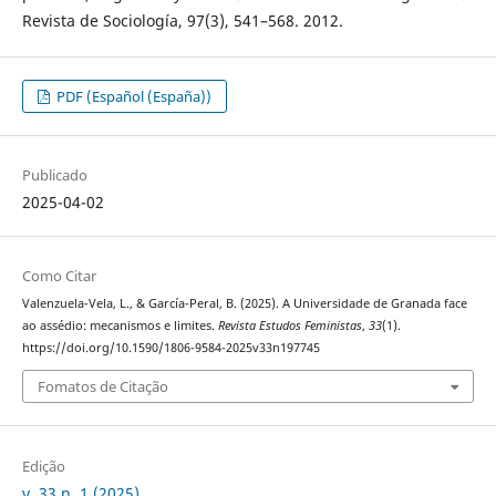
Revista de Sociología, 97(3), 541–568. 2012.
PDF (Español (España))
Publicado
2025-04-02
Como Citar
Valenzuela-Vela, L., & García-Peral, B. (2025). A Universidade de Granada face
ao assédio: mecanismos e limites.
Revista Estudos Feministas
,
33
(1).
https://doi.org/10.1590/1806-9584-2025v33n197745
Fomatos de Citação
Edição
v. 33 n. 1 (2025)