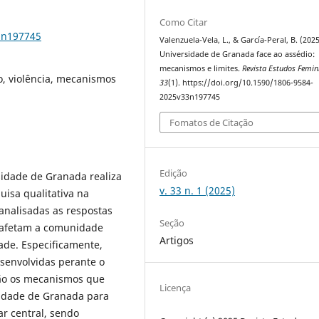
Como Citar
3n197745
Valenzuela-Vela, L., & García-Peral, B. (2025
Universidade de Granada face ao assédio:
mecanismos e limites.
Revista Estudos Femin
o, violência, mecanismos
33
(1). https://doi.org/10.1590/1806-9584-
2025v33n197745
Fomatos de Citação
Edição
sidade de Granada realiza
v. 33 n. 1 (2025)
uisa qualitativa na
analisadas as respostas
Seção
ue afetam a comunidade
Artigos
dade. Especificamente,
senvolvidas perante o
 são os mecanismos que
Licença
rsidade de Granada para
r central, sendo