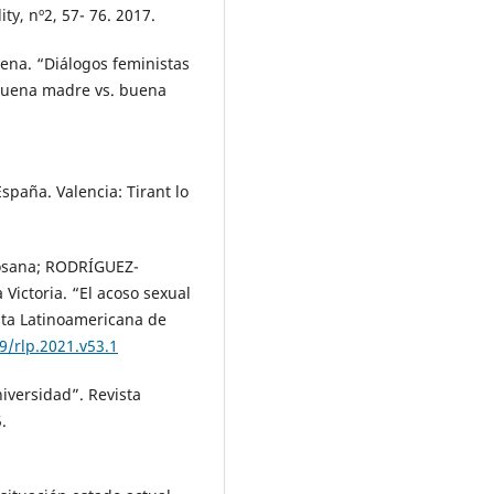
ty, nº2, 57- 76. 2017.
na. “Diálogos feministas
: buena madre vs. buena
paña. Valencia: Tirant lo
osana; RODRÍGUEZ-
ctoria. “El acoso sexual
ista Latinoamericana de
9/rlp.2021.v53.1
iversidad”. Revista
.