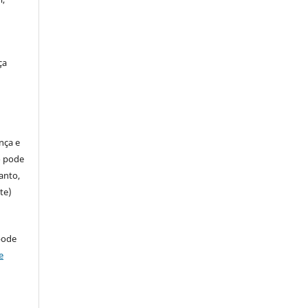
ça
ença e
so pode
anto,
te)
pode
e