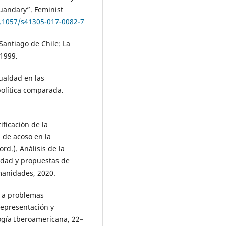
uandary”. Feminist
0.1057/s41305-017-0082-7
Santiago de Chile: La
 1999.
gualdad en las
olítica comparada.
ficación de la
 de acoso en la
rd.). Análisis de la
sidad y propuestas de
manidades, 2020.
 a problemas
representación y
ogía Iberoamericana, 22–