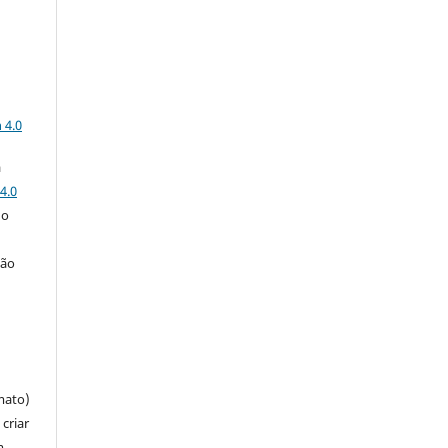
a
 4.0
a
4.0
 o
ção
mato)
criar
m,