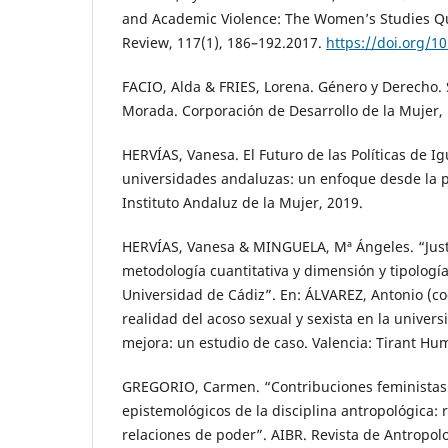
and Academic Violence: The Women’s Studies Q
Review, 117(1), 186–192.2017.
https://doi.org/1
FACIO, Alda & FRIES, Lorena. Género y Derecho. 
Morada. Corporación de Desarrollo de la Mujer,
HERVÍAS, Vanesa. El Futuro de las Políticas de I
universidades andaluzas: un enfoque desde la p
Instituto Andaluz de la Mujer, 2019.
HERVÍAS, Vanesa & MINGUELA, Mª Ángeles. “Justi
metodología cuantitativa y dimensión y tipología
Universidad de Cádiz”. En: ÁLVAREZ, Antonio (coo
realidad del acoso sexual y sexista en la univer
mejora: un estudio de caso. Valencia: Tirant Hu
GREGORIO, Carmen. “Contribuciones feministas
epistemológicos de la disciplina antropológica: 
relaciones de poder”. AIBR. Revista de Antropol