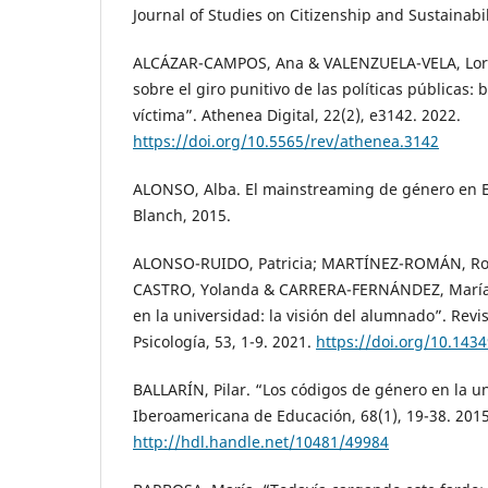
Journal of Studies on Citizenship and Sustainabili
ALCÁZAR-CAMPOS, Ana & VALENZUELA-VELA, Lore
sobre el giro punitivo de las políticas públicas
víctima”. Athenea Digital, 22(2), e3142. 2022.
https://doi.org/10.5565/rev/athenea.3142
ALONSO, Alba. El mainstreaming de género en Es
Blanch, 2015.
ALONSO-RUIDO, Patricia; MARTÍNEZ-ROMÁN, R
CASTRO, Yolanda & CARRERA-FERNÁNDEZ, María Vi
en la universidad: la visión del alumnado”. Rev
Psicología, 53, 1-9. 2021.
https://doi.org/10.1434
BALLARÍN, Pilar. “Los códigos de género en la un
Iberoamericana de Educación, 68(1), 19-38. 2015
http://hdl.handle.net/10481/49984