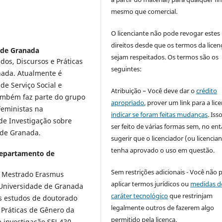
mesmo que comercial.
O licenciante não pode revogar estes
direitos desde que os termos da licen
 de Granada
sejam respeitados. Os termos são os
dos, Discursos e Práticas
seguintes:
nada. Atualmente é
de Serviço Social e
Atribuição – Você deve dar o
crédito
Também faz parte do grupo
apropriado
, prover um link para a lic
Feministas na
indicar se foram feitas mudanças
. Is
 de Investigação sobre
ser feito de várias formas sem, no ent
 de Granada.
sugerir que o licenciador (ou licencian
tenha aprovado o uso em questão.
Departamento de
Sem restrições adicionais - Você não 
um Mestrado Erasmus
aplicar termos jurídicos ou
medidas d
Universidade de Granada
caráter tecnológico
que restrinjam
us estudos de doutorado
legalmente outros de fazerem algo
 Práticas de Gênero da
permitido pela licença.
 investigação SEJ-430