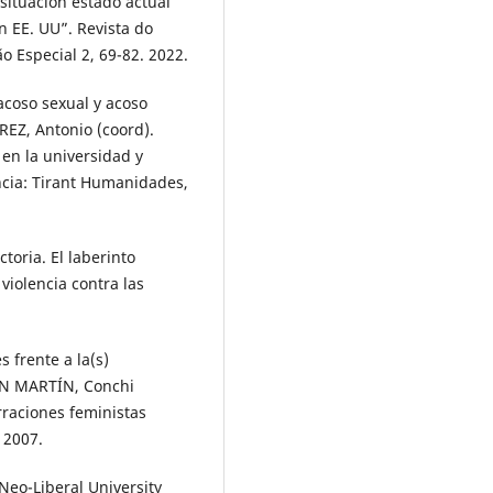
situación estado actual
n EE. UU”. Revista do
ão Especial 2, 69-82. 2022.
acoso sexual y acoso
AREZ, Antonio (coord).
 en la universidad y
ncia: Tirant Humanidades,
oria. El laberinto
 violencia contra las
s frente a la(s)
SAN MARTÍN, Conchi
rraciones feministas
 2007.
Neo-Liberal University