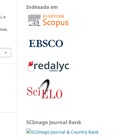
Indexada em
). A
istas
,
SCImago Journal Rank