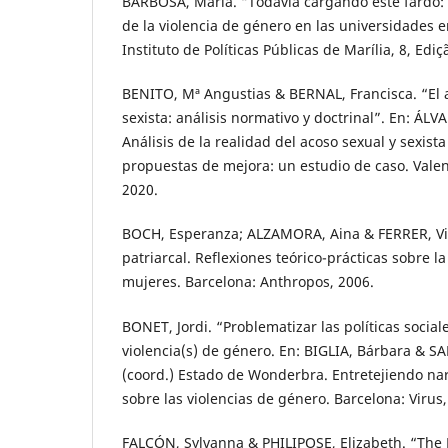
BARBOSA, María. “Todavía cargando este fardo: 
de la violencia de género en las universidades e
Instituto de Políticas Públicas de Marília, 8, Ediç
BENITO, Mª Angustias & BERNAL, Francisca. “El 
sexista: análisis normativo y doctrinal”. En: ÁLV
Análisis de la realidad del acoso sexual y sexista
propuestas de mejora: un estudio de caso. Vale
2020.
BOCH, Esperanza; ALZAMORA, Aina & FERRER, Vict
patriarcal. Reflexiones teórico-prácticas sobre la
mujeres. Barcelona: Anthropos, 2006.
BONET, Jordi. “Problematizar las políticas sociale
violencia(s) de género. En: BIGLIA, Bárbara & 
(coord.) Estado de Wonderbra. Entretejiendo na
sobre las violencias de género. Barcelona: Virus,
FALCÓN, Sylvanna & PHILIPOSE, Elizabeth. “The 