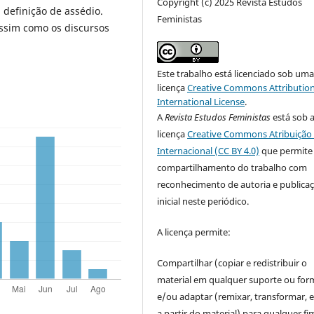
Copyright (c) 2025 Revista Estudos
 definição de assédio.
Feministas
ssim como os discursos
Este trabalho está licenciado sob um
licença
Creative Commons Attribution
International License
.
A
Revista Estudos Feministas
está sob 
licença
Creative Commons Atribuição 
Internacional (CC BY 4.0)
que permite
compartilhamento do trabalho com
reconhecimento de autoria e publica
inicial neste periódico.
A licença permite:
Compartilhar (copiar e redistribuir o
material em qualquer suporte ou for
e/ou adaptar (remixar, transformar, e 
a partir do material) para qualquer fi