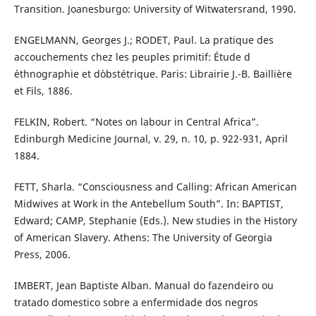
Transition. Joanesburgo: University of Witwatersrand, 1990.
ENGELMANN, Georges J.; RODET, Paul. La pratique des
accouchements chez les peuples primitif: Étude d
´ethnographie et d´obstétrique. Paris: Librairie J.-B. Baillière
et Fils, 1886.
FELKIN, Robert. “Notes on labour in Central Africa”.
Edinburgh Medicine Journal, v. 29, n. 10, p. 922-931, April
1884.
FETT, Sharla. “Consciousness and Calling: African American
Midwives at Work in the Antebellum South”. In: BAPTIST,
Edward; CAMP, Stephanie (Eds.). New studies in the History
of American Slavery. Athens: The University of Georgia
Press, 2006.
IMBERT, Jean Baptiste Alban. Manual do fazendeiro ou
tratado domestico sobre a enfermidade dos negros