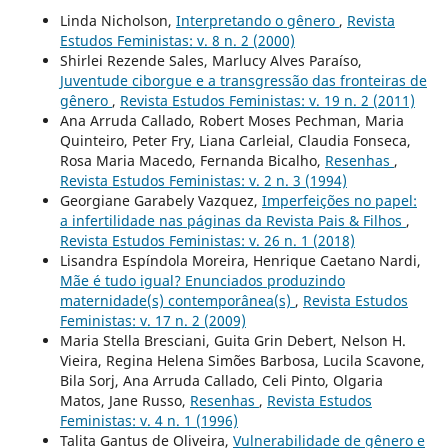
Linda Nicholson,
Interpretando o gênero
,
Revista
Estudos Feministas: v. 8 n. 2 (2000)
Shirlei Rezende Sales, Marlucy Alves Paraíso,
Juventude ciborgue e a transgressão das fronteiras de
gênero
,
Revista Estudos Feministas: v. 19 n. 2 (2011)
Ana Arruda Callado, Robert Moses Pechman, Maria
Quinteiro, Peter Fry, Liana Carleial, Claudia Fonseca,
Rosa Maria Macedo, Fernanda Bicalho,
Resenhas
,
Revista Estudos Feministas: v. 2 n. 3 (1994)
Georgiane Garabely Vazquez,
Imperfeições no papel:
a infertilidade nas páginas da Revista Pais & Filhos
,
Revista Estudos Feministas: v. 26 n. 1 (2018)
Lisandra Espíndola Moreira, Henrique Caetano Nardi,
Mãe é tudo igual? Enunciados produzindo
maternidade(s) contemporânea(s)
,
Revista Estudos
Feministas: v. 17 n. 2 (2009)
Maria Stella Bresciani, Guita Grin Debert, Nelson H.
Vieira, Regina Helena Simões Barbosa, Lucila Scavone,
Bila Sorj, Ana Arruda Callado, Celi Pinto, Olgaria
Matos, Jane Russo,
Resenhas
,
Revista Estudos
Feministas: v. 4 n. 1 (1996)
Talita Gantus de Oliveira,
Vulnerabilidade de gênero e