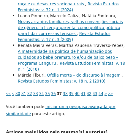
raça e os desastres socionaturais
,
Revista Estudos
Feministas: v. 32 n. 1 (2024)
Luana Pinheiro, Marcelo Galiza, Natália Fontoura,
Novos arranjos familiares, velhas convenções sociais
de gênero: a licença-parental como política pública
para lidar com essas tensões
,
Revista Estudos
Feministas: v. 17 n. 3 (2009)
Renata Meira Véras, Martha Azucena Traverso-Yépez,
A maternidade na política de humanização dos
cuidados ao bebê prematuro e/ou de baixo peso –
Programa Canguru
,
Revista Estudos Feministas: v. 18
n. 1 (2010)
Márcia Tiburi,
Ofélia morta – do discurso à imagem
,
Revista Estudos Feministas: v. 18 n. 2 (2010)
<<
<
30
31
32
33
34
35
36
37
38
39
40
41
42
43
44
>
>>
Você também pode
iniciar uma pesquisa avançada por
similaridade
para este artigo.
Artigos mais lidos pelo mesmo(s) autor(es)