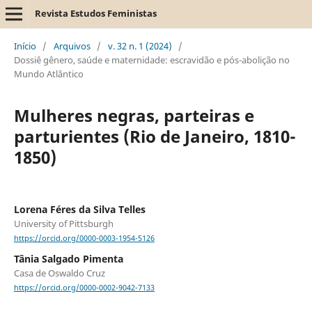
Revista Estudos Feministas
Início
/
Arquivos
/
v. 32 n. 1 (2024)
/
Dossiê gênero, saúde e maternidade: escravidão e pós-abolição no
Mundo Atlântico
Mulheres negras, parteiras e
parturientes (Rio de Janeiro, 1810-
1850)
Lorena Féres da Silva Telles
University of Pittsburgh
https://orcid.org/0000-0003-1954-5126
Tânia Salgado Pimenta
Casa de Oswaldo Cruz
https://orcid.org/0000-0002-9042-7133