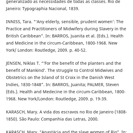
generalizado as necessidades de todas as classes. Rio de
Janeiro: Typographia Nacional, 1839.
INNISS, Tara. “‘Any elderly, sensible, prudent women’: The
Practice and Practitioners of Midwifery during Slavery in the
British Caribbean”. In: BARROS, Juanita et al. (Eds.). Health
and Medicine in the circum-Caribbean, 1800-1968. New
York/ London: Routledge, 2009. p. 40-52.
JENSEN, Niklas T. “‘For the benefit of the planters and the
benefit of Mankind’. The struggle to Control Midwives and
Obstetrics on the Island of St Croix in the Danish West
Indies, 1830-1848”. In: BARROS, Juanita; PALMER, Steven
(Eds.). Health and Medecine in the circum-Caribbean, 1800-
1968. New York/London: Routledge, 2009. p. 19-39.
KARASCH, Mary. A vida dos escravos no Rio de Janeiro (1808-
1850). São Paulo: Companhia das Letras, 2000.
KARASCH, Mary. “Anastácia and the slave women of Rio”. In: