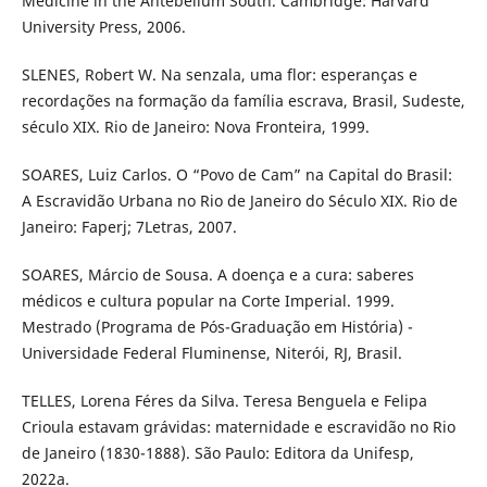
Medicine in the Antebellum South. Cambridge: Harvard
University Press, 2006.
SLENES, Robert W. Na senzala, uma flor: esperanças e
recordações na formação da família escrava, Brasil, Sudeste,
século XIX. Rio de Janeiro: Nova Fronteira, 1999.
SOARES, Luiz Carlos. O “Povo de Cam” na Capital do Brasil:
A Escravidão Urbana no Rio de Janeiro do Século XIX. Rio de
Janeiro: Faperj; 7Letras, 2007.
SOARES, Márcio de Sousa. A doença e a cura: saberes
médicos e cultura popular na Corte Imperial. 1999.
Mestrado (Programa de Pós-Graduação em História) -
Universidade Federal Fluminense, Niterói, RJ, Brasil.
TELLES, Lorena Féres da Silva. Teresa Benguela e Felipa
Crioula estavam grávidas: maternidade e escravidão no Rio
de Janeiro (1830-1888). São Paulo: Editora da Unifesp,
2022a.