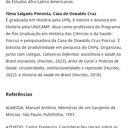
de Estudos Afro-Latino Americanos.
Tânia Salgado Pimenta,
Casa de Oswaldo Cruz
É graduada em História pela UFRJ, é mestre e doutora em
História pela UNICAMP. Atua como professora do Programa
de Pós-Graduação em História das Ciências e da Saúde-
Fiocruz e pesquisadora da Casa de Oswaldo Cruz-Fiocruz. É
bolsista de produtividade em pesquisa do CNPq. Organizou,
junto com colegas,
Cativeiros Enfermos: assistência e saúde no
Brasil escravista
, (Hucitec, 2023);
Artes de Curar e Práticas de
Saúde: circularidades, institucionalidades e repressão
(Hucitec,
2022); e
História da saúde no Brasil
(Hucitec, 2018).
Referências
ALMEIDA, Manuel Antônio. Memórias de um Sargento de
Milícias. São Paulo: Publifolha, 1997.
AZEVEDO, Carlos Frederico. Considerações gerais sobre as